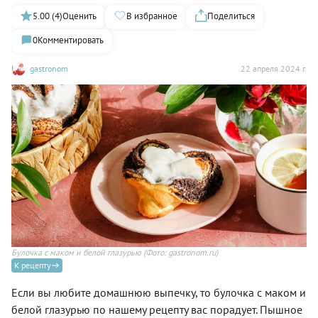
5.00 (4)
Оценить
В избранное
Поделиться
0
Комментировать
gastronom
22 апреля 2024 г.
Булочка с маком и белой глазурью
(Фото: gastronom.ru)
К рецепту
Если вы любите домашнюю выпечку, то булочка с маком и
белой глазурью по нашему рецепту вас порадует. Пышное