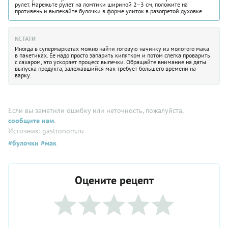
рулет. Нарежьте рулет на ломтики шириной 2‒3 см, положите на
противень и выпекайте булочки в форме улиток в разогретой духовке.
КСТАТИ
Иногда в супермаркетах можно найти готовую начинку из молотого мака
в пакетиках. Ее надо просто запарить кипятком и потом слегка проварить
с сахаром, это ускоряет процесс выпечки. Обращайте внимание на даты
выпуска продукта, залежавшийся мак требует большего времени на
варку.
Если вы заметили ошибку или неточность, пожалуйста,
сообщите нам
.
Источник: gastronom.ru
#булочки
#мак
Оцените рецепт