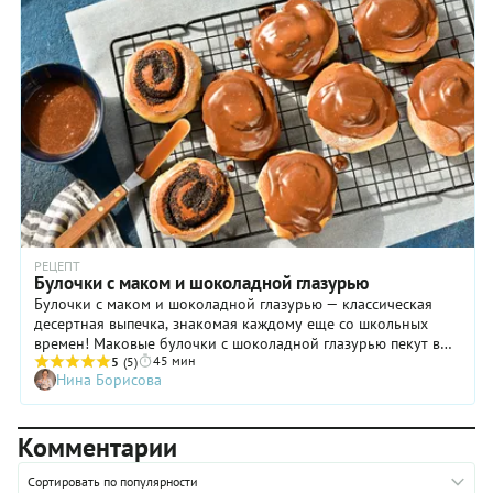
РЕЦЕПТ
Булочки с маком и шоколадной глазурью
Булочки с маком и шоколадной глазурью — классическая
десертная выпечка, знакомая каждому еще со школьных
времен! Маковые булочки с шоколадной глазурью пекут в
45 мин
духовке из сдобного и мягкого дрожжевого теста. Мак для
5
(5)
Нина Борисова
приготовления начинки по рецепту требует особенного
внимания — для того, чтобы зернышки мака в полной мере
раскрыли свой выразительный вкус, их предварительно
Комментарии
томят в молоке, затем измельчают блендером и соединяют с
сахаром и сливочным маслом. Безусловно, времени на это
потребуется не мало, да и калорий в маковых булочках
Сортировать по популярности