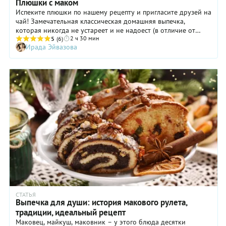
Плюшки с маком
Испеките плюшки по нашему рецепту и пригласите друзей на
чай! Замечательная классическая домашняя выпечка,
которая никогда не устареет и не надоест (в отличие от
2 ч 30 мин
навороченных тортов и пирожных). Булочки так хорошо
5
(6)
Ирада Эйвазова
подавать к чашке травяного чая. Хотя, ваши дети наверняка
предпочтут ему стакан теплого молока. В любом случае,
научиться готовить эту выпечку точно стоит! Тем более, что
и ингредиенты здесь простые: дрожжи, молоко, сливочное
масло и яйца. Вот только мак стоит подготовить особенно
тщательно, иначе он будет неприятно хрустеть на зубах.
Некоторые хозяйки заливают его молоком и кипят на плите
несколько минут. Но мы же считаем, что достаточно залить
его кипятком и, пока он настаивается, заняться чем-то
полезным. Например, замесить тесто или приготовить сироп,
которым мы польем готовую выпечку.
СТАТЬЯ
Выпечка для души: история макового рулета,
традиции, идеальный рецепт
Маковец, майкуш, маковник – у этого блюда десятки