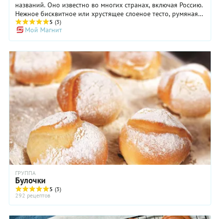
названий. Оно известно во многих странах, включая Россию.
Нежное бисквитное или хрустящее слоеное тесто, румяная
корочка и сладкая, с легкой ноткой горечи начинка сделали
5
(3)
Мой Магнит
маковый рулет традиционным праздничным десертом. Он
идеально дополнит и будничное чаепитие, и торжественное
застолье. Многие считают, что маковый рулет – слишком
сложная выпечка для домашнего приготовления. Однако
«С.Пудовъ» доказывает: классический изысканный десерт
можно приготовить без затрат, лишнего времени и стресса.
ГРУППА
Булочки
5
(3)
292 рецептов