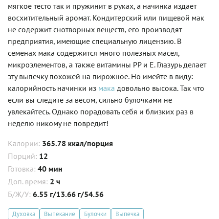
мягкое тесто так и пружинит в руках, а начинка издает
восхитительный аромат. Кондитерский или пищевой мак
не содержит снотворных веществ, его производят
предприятия, имеющие специальную лицензию. В
семенах мака содержится много полезных масел,
микроэлементов, а также витамины PP и Е. Глазурь делает
эту выпечку похожей на пирожное. Но имейте в виду:
калорийность начинки из
мака
довольно высока. Так что
если вы следите за весом, сильно булочками не
увлекайтесь. Однако порадовать себя и близких раз в
неделю никому не повредит!
Калории:
365.78 ккал/порция
Порций:
12
Готовка:
40 мин
Доп. время:
2 ч
Б/Ж/У:
6.55 г/13.66 г/54.56
Духовка
Выпекание
Булочки
Выпечка