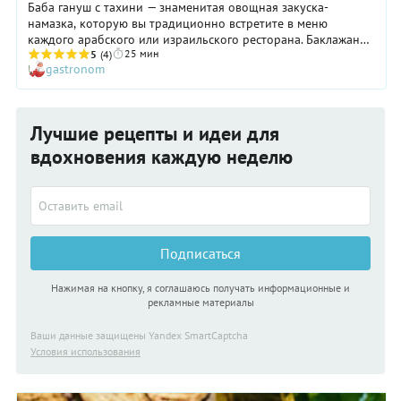
Баба гануш с тахини — знаменитая овощная закуска-
намазка, которую вы традиционно встретите в меню
каждого арабского или израильского ресторана. Баклажаны
25 мин
прекрасны, как нам кажется, в любом виде. Даже в сыром
5
(4)
gastronom
они просто невероятно красивы. А уж в запеченном,
жареном или тушеном — еда Богов! Существуют сотни
способов готовить эти благословенные плоды, и в каждой
стране свои. Сегодня мы предлагаем приготовить их в виде
Лучшие рецепты и идеи для
вкуснейшей овощной закуски — бабагануш — подробный
пошаговый рецепт уже ждет вас ниже.
вдохновения каждую неделю
Подписаться
Нажимая на кнопку, я соглашаюсь получать информационные и
рекламные материалы
Ваши данные защищены Yandex SmartCaptcha
Условия использования