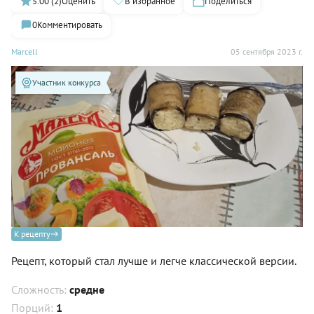
5.00 (2)
Оценить
В избранное
Поделиться
0
Комментировать
Marcell
05 сентября 2023 г.
Участник конкурса
К рецепту
Рецепт, который стал лучше и легче классической версии.
Сложность:
средне
Порций:
1