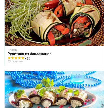
трав и специй.
ГРУППА
Рулетики из баклажанов
5
(5)
29 рецептов