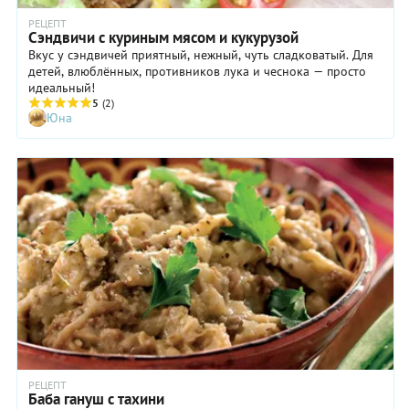
РЕЦЕПТ
Сэндвичи с куриным мясом и кукурузой
Вкус у сэндвичей приятный, нежный, чуть сладковатый. Для
детей, влюблённых, противников лука и чеснока — просто
идеальный!
5
(2)
Юна
РЕЦЕПТ
Баба гануш с тахини