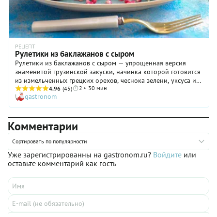
РЕЦЕПТ
Рулетики из баклажанов с сыром
Рулетики из баклажанов с сыром — упрощенная версия
знаменитой грузинской закуски, начинка которой готовится
из измельченных грецких орехов, чеснока зелени, уксуса и
2 ч 30 мин
специй. Иногда в нее добавляют натуральный йогурт или
4.96
(45)
gastronom
сметану для сочности, но это уже считается отклонением от
традиционного рецепта. Рецепт рулетиков из баклажанов с
сыром появился в советские времена: лет 40 назад купить
Комментарии
грецкие орехи, особенно хорошие, было не так уж и просто,
поэтому хозяйки нашли свой вариант пикантной начинки.
Следует заметить, получилось очень неплохо! Причем
Сортировать по популярности
настолько, что рулетики с сыром «прописались» в меню
Уже зарегистрированны на gastronom.ru?
Войдите
или
многих ресторанов и по сей день пользуются большой
оставьте комментарий как гость
популярностью.