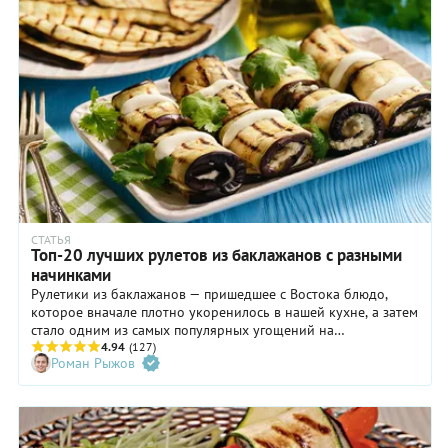
СТАТЬЯ
Топ-20 лучших рулетов из баклажанов с разными
начинками
Рулетики из баклажанов — пришедшее с Востока блюдо,
которое вначале плотно укоренилось в нашей кухне, а затем
стало одним из самых популярных угощений на
праздничных столах. Традиционно их готовят с орехами,
4.94
(127)
Роман Рыжов
мясным фаршем, с маринованными овощами, творогом,
мягкими сырами и даже с «выжатым мацуном». Однако
варианты начинок на этом не заканчиваются! Помните, что
баклажаны также великолепно сочетаются с бобовыми,
рыбой, субпродуктами и с большим количеством пряных