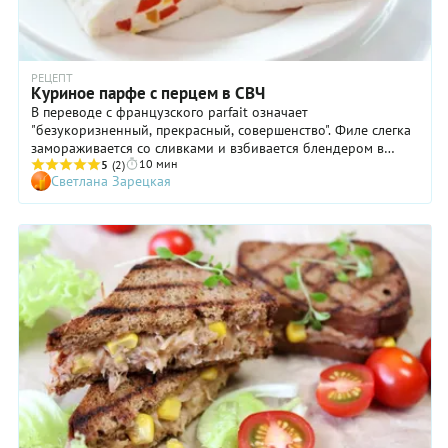
РЕЦЕПТ
Куриное парфе с перцем в СВЧ
В переводе с французского parfait означает
"безукоризненный, прекрасный, совершенство". Филе слегка
замораживается со сливками и взбивается блендером в
10 мин
однородную массу. Я добавила в рецепт ярких красок,
5
(2)
Светлана Зарецкая
минимум усилий и получила максимум удовольствия!
Просто, диетично, красиво, быстро... Одним словом, parfait!