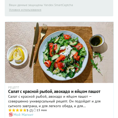
Ваши данные защищены Yandex SmartCaptcha
Условия использования
РЕЦЕПТ
Салат с красной рыбой, авокадо и яйцом пашот
Салат с красной рыбой, авокадо и яйцом пашот —
совершенно универсальный рецепт. Он подойдет и для
сытного завтрака, и для легкого обеда, и для
15 мин
романтического ужина. Готовится такой салат за считанные
5
(2)
Мой Магнит
минуты, и самое сложное здесь — приноровиться готовить