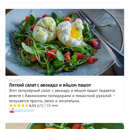
яйцо пашот. Впрочем, и эта задачка, несмотря на кажущуюся
сложность, под силу каждому. Главное следовать
инструкциям, и тогда обязательно все получится!
РЕЦЕПТ
Легкий салат с авокадо и яйцом пашот
Этот популярный салат с авокадо и яйцом пашот подается
вместе с бакинскими помидорами и пикантной руколой –
получается просто, легко и питательно.
15 мин
4.53
(17)
gastronom