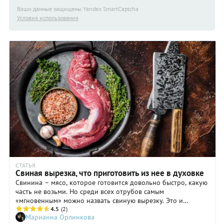
Ваши данные защищены Yandex SmartCaptcha
Условия использования
СТАТЬЯ
Свиная вырезка, что приготовить из нее в духовке
Свинина – мясо, которое готовится довольно быстро, какую
часть не возьми. Но среди всех отрубов самым
«мгновенным» можно назвать свиную вырезку. Это и
хорошо, и плохо. Плохо – потому что жира в вырезке нет, и
4.5
(2)
Марианна Орлинкова
ее легко испортить. Если вы хотите приготовить свиную