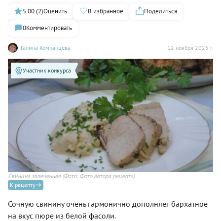
5.00 (2)
Оценить
В избранное
Поделиться
0
Комментировать
Галина Компанцева
12 ноября 2025 г.
Участник конкурса
Свинина запеченная
(Фото: Фото автора рецепта)
К рецепту
Сочную свинину очень гармонично дополняет бархатное
на вкус пюре из белой фасоли.