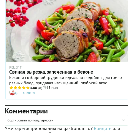
с пряной зеленью, заправленный растительным маслом. В
этом случае вы получите максимально гармоничное
сочетание ингредиентов, которое обеспечит хорошее
пищеварение и отличное настроение!
РЕЦЕПТ
Свиная вырезка, запеченная в беконе
Бекон из отборной грудинки идеально подойдет для самых
разных блюд, придавая насыщенный, глубокий вкус.
45 мин
4.88
(8)
gastronom
Комментарии
Сортировать по популярности
Уже зарегистрированны на gastronom.ru?
Войдите
или