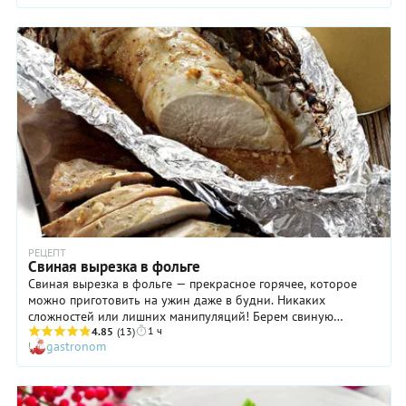
вырезку в духовке (а это самый здоровый способ
приготовления из всех) давайте разбираться, как получить
нежное вкусное мясо, а не пересушенную подошву.
РЕЦЕПТ
Свиная вырезка в фольге
Свиная вырезка в фольге — прекрасное горячее, которое
можно приготовить на ужин даже в будни. Никаких
сложностей или лишних манипуляций! Берем свиную
1 ч
вырезку, обмазываем ее соусом, который готовится за пять
4.85
(13)
gastronom
минут, заворачиваем в фольгу и отправляем в духовку. За
время запекания вы можете или заняться своими делами,
или приготовить к мясу гарнир, например, картофельное
пюре. Но лучшим вариантом станет салат из свежих овощей