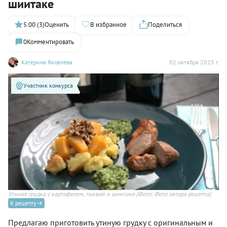
шиитаке
5.00 (3)
Оценить
В избранное
Поделиться
0
Комментировать
Катерина Яковлева
02 октября 2025 г.
Участник конкурса
Утиная грудка с картофелем, тыквой и шиитаке
(Фото: Фото автора рецепта)
К рецепту
Предлагаю приготовить утиную грудку с оригинальным и