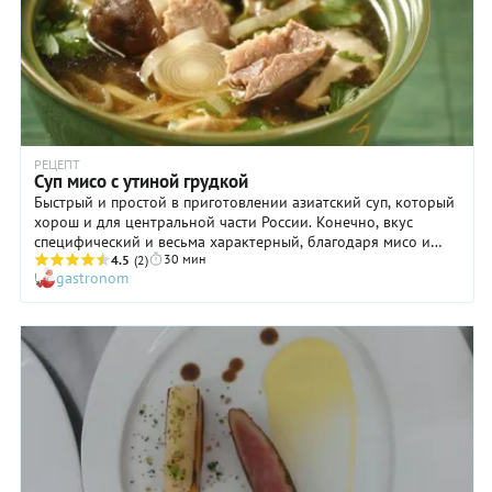
РЕЦЕПТ
Суп мисо с утиной грудкой
Быстрый и простой в приготовлении азиатский суп, который
хорош и для центральной части России. Конечно, вкус
специфический и весьма характерный, благодаря мисо и
30 мин
грибам шиитаке, но кто сказал, что такому блюду нет места
4.5
(2)
gastronom
на нашем столе.