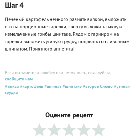
Шаг 4
Печеный картофель немного размять вилкой, выложить
его на порционные тарелки, сверху выложить тыкву и
измельченные грибы шиитаке. Рядом с гарниром на
тарелки выложить утиную грудку, подавать со сливочным
шпинатом. Приятного аппетита!
Если вы заметили ошибку или неточность, пожалуйста,
сообщите нам
.
#тыква
#картофель
#шпинат
#шиитаке
#второе блюдо
#утиная
грудка
Оцените рецепт