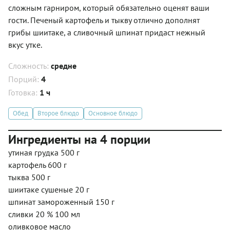
сложным гарниром, который обязательно оценят ваши
гости. Печеный картофель и тыкву отлично дополнят
грибы шиитаке, а сливочный шпинат придаст нежный
вкус утке.
Сложность:
средне
Порций:
4
Готовка:
1 ч
Обед
Второе блюдо
Основное блюдо
Ингредиенты на 4 порции
утиная грудка 500 г
картофель 600 г
тыква 500 г
шиитаке сушеные 20 г
шпинат замороженный 150 г
сливки 20 % 100 мл
оливковое масло