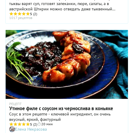
тыквы варят суп, готовят запеканки, пюре, салаты, а в
австрийской Штирии можно отведать даже тыквенный
шнапс и тыквенный кофе. В Армении ...
5
(2)
1017 рецептов
РЕЦЕПТ
Утиное филе с соусом из чернослива в коньяке
Соус в этом рецепте - ключевой ингредиент, он очень
вкусный, яркий, фактурный
20 мин
5
(2)
Елена Некрасова