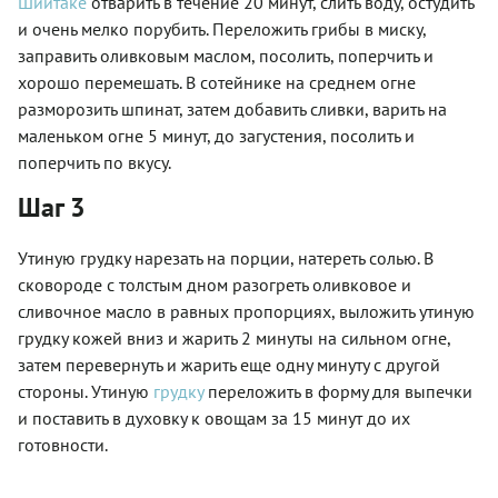
Шиитаке
отварить в течение 20 минут, слить воду, остудить
и очень мелко порубить. Переложить грибы в миску,
заправить оливковым маслом, посолить, поперчить и
хорошо перемешать. В сотейнике на среднем огне
разморозить шпинат, затем добавить сливки, варить на
маленьком огне 5 минут, до загустения, посолить и
поперчить по вкусу.
Шаг 3
Утиную грудку нарезать на порции, натереть солью. В
сковороде с толстым дном разогреть оливковое и
сливочное масло в равных пропорциях, выложить утиную
грудку кожей вниз и жарить 2 минуты на сильном огне,
затем перевернуть и жарить еще одну минуту с другой
стороны. Утиную
грудку
переложить в форму для выпечки
и поставить в духовку к овощам за 15 минут до их
готовности.