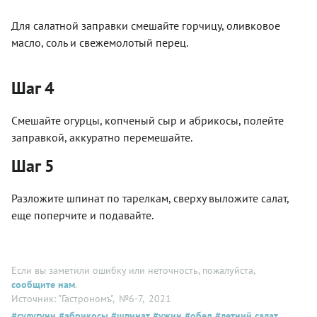
Для салатной заправки смешайте горчицу, оливковое
масло, соль и свежемолотый перец.
Шаг 4
Смешайте огурцы, копченый сыр и абрикосы, полейте
заправкой, аккуратно перемешайте.
Шаг 5
Разложите шпинат по тарелкам, сверху выложите салат,
еще поперчите и подавайте.
Если вы заметили ошибку или неточность, пожалуйста,
сообщите нам
.
Источник: "Гастрономъ"
, №6-7
, 2021
#сулугуни
#абрикосы
#шпинат
#ужин
#обед
#летний салат