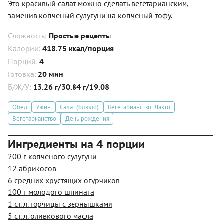
Это красивый салат можно сделать вегетарианским,
заменив копченый сулугуни на копченый тофу.
Сложность:
Простые рецепты
Калории:
418.75 ккал/порция
Порций:
4
Готовка:
20 мин
Б/Ж/У:
13.26 г/30.84 г/19.08
Обед
Ужин
Салат (блюдо)
Вегетарианство: Лакто
Вегетарианство
День рождения
Ингредиенты на 4 порции
200 г копченого сулугуни
12 абрикосов
6 средних хрустящих огурчиков
100 г молодого шпината
1 ст. л. горчицы с зернышками
5 ст. л. оливкового масла