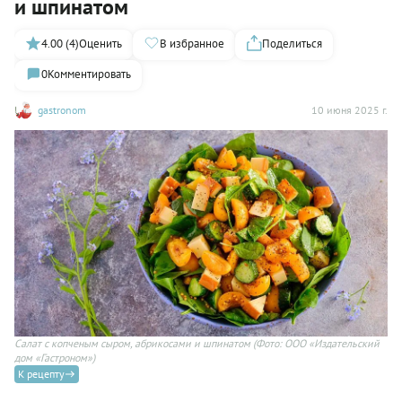
и шпинатом
4.00 (4)
Оценить
В избранное
Поделиться
0
Комментировать
gastronom
10 июня 2025 г.
Салат с копченым сыром, абрикосами и шпинатом
(Фото: ООО «Издательский
дом «Гастроном»)
К рецепту