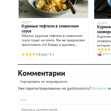
РЕЦЕПТ
РЕЦЕПТ
Куриные тефтели в сливочном
Курина
соусе
сковор
Обычно куриные тефтели в сливочном
Куриная
соусе тушат на плите. Мы же предлагаем
сковород
приготовить это блюдо в духовке,
которое
посыпав перед запеканием тертым
поводу, 
сыром! Благодаря этому на сливочном
gast
ломятся 
1 ч
5
(13)
соусе образуется красивая ...
овощей к
спустя 
ужин у в
Комментарии
положил
главное
порцию б
Сортировать по популярности
для фигу
Уже зарегистрированны на gastronom.ru?
Войдите
ил
обладае
вкусом, 
ее из пе