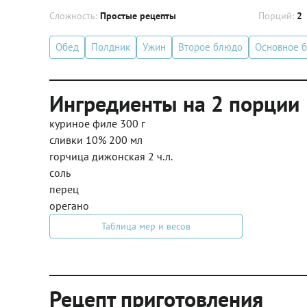
Сложность:
Простые рецепты
Порций:
2
Обед
Полдник
Ужин
Второе блюдо
Основное 
Ингредиенты на 2 порции
куриное филе 300 г
сливки 10% 200 мл
горчица дижонская 2 ч.л.
соль
перец
орегано
Таблица мер и весов
Рецепт приготовления