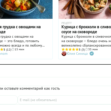
РЕЦЕПТ
я грудка с овощами на
Курица с брокколи в слив
оде
соусе на сковороде
 грудка с овощами на
Курица с брокколи в сливочно
е — это блюдо, готовить
на сковороде — блюдо очень н
 можно всегда и по любому
великолепно сбалансированное
15 мин
35 мин
ведь магазинные прилавки
5
(12)
Конечно, из-за большого колич
5
(3)
ronom
Юлия Синица
под тяжестью свежих и вкусных
сливочного соуса диетическим 
руглый год. Захотели — и уже
назовешь, но кремовый, барха
15 минут идеальный здоровый
из сливок как нельзя лучше по
ас на столе. Захотели —
к постной куриной грудке, и к
и любые другие овощи. А
низкокалорийной брокколи. А 
 — можно съесть приличную
прекрасное сочетание текстур!
ез угрызений совести и вреда
важно в этом рецепте не перев
ры. Что касается зиры, то она
брокколи, чтобы соцветия сох
и оставьте комментарий как гость
т довольно специфическим
яркий цвет и упругую форму с 
поэтому вы вправе исключить
хрустинкой в середине.
речня ингредиентов.
Приготовленную таким образо
с брокколи можно подавать ка
отдельным блюдом, так и в соч