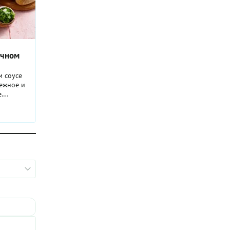
очном
м соусе
ежное и
.
ества
его не
тный соус
дходит и
какое
 Очень
арить
ранили
легкой
м курицу
к
етании с