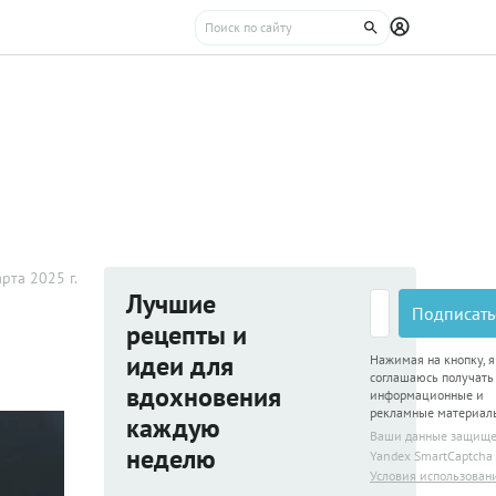
рта 2025 г.
Лучшие
Подписать
рецепты и
идеи для
Нажимая на кнопку, я
соглашаюсь получать
вдохновения
информационные и
рекламные материал
каждую
Ваши данные защищ
неделю
Yandex SmartCaptcha
Условия использован