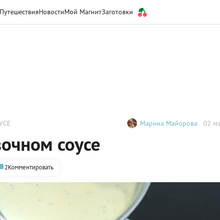
Путешествия
Новости
Мой Магнит
Заготовки
УСЕ
Марина Майорова
02 ма
вочном соусе
2
Комментировать