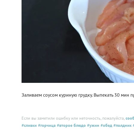
Заливаем соусом куриную грудку. Выпекать 30 мин п
Если вы заметили ошибку или неточность, пожалуйста,
соо
#сливки
#горчица
#второе блюдо
#ужин
#обед
#полдник