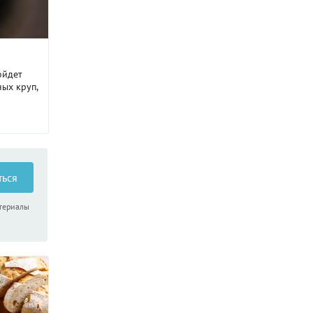
ойдет
ных круп,
ться
атериалы