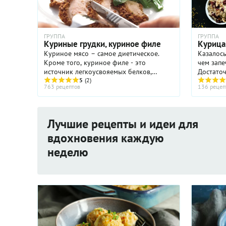
ГРУППА
ГРУППА
Куриные грудки, куриное филе
Курица 
Куриное мясо – самое диетическое.
Казалось
Кроме того, куриное филе - это
чем запе
источник легкоусвояемых белков,
Достаточ
витаминов и минералов. Белое мясо
5
(2)
положить в форму целую тушку к
763 рецептов
136 рецеп
куриных грудок считается самым
или ее о
полезным, по минимальному ...
смазать 
Лучшие рецепты и идеи для
вдохновения каждую
неделю