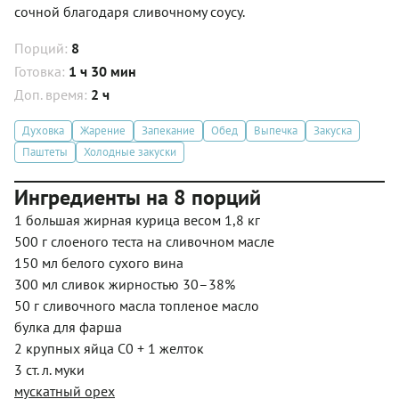
сочной благодаря сливочному соусу.
Порций:
8
Готовка:
1 ч 30 мин
Доп. время:
2 ч
Духовка
Жарение
Запекание
Обед
Выпечка
Закуска
Паштеты
Холодные закуски
Ингредиенты на 8 порций
1 большая жирная курица весом 1,8 кг
500 г слоеного теста на сливочном масле
150 мл белого сухого вина
300 мл сливок жирностью 30–38%
50 г сливочного масла топленое масло
булка для фарша
2 крупных яйца С0 + 1 желток
3 ст. л. муки
мускатный орех