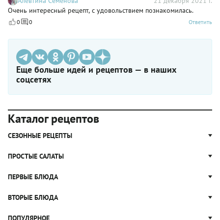
Алевтина Семенова
21 декабря 2021 г.
Очень интересный рецепт, с удовольствием познакомилась.
0
0
Ответить
Еще больше идей и рецептов — в наших
соцсетях
Каталог рецептов
СЕЗОННЫЕ РЕЦЕПТЫ
Рецепты из капусты
ПРОСТЫЕ САЛАТЫ
Блюда с картошкой
Простые салаты
ПЕРВЫЕ БЛЮДА
Рецепты с грибами
Салат Оливье
Яблочные пироги
Щи
ВТОРЫЕ БЛЮДА
Салат Цезарь
Рецепты с клюквой
Борщ
Салат Нисуаз
Котлеты
ПОПУЛЯРНОЕ