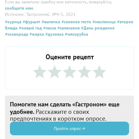
Если вы заметили ошибку или неточность, пожалуйста,
сообщите нам
.
Источник: "Гастрономъ"
, №4-5
, 2021
#курица
#фуршет
#выпечка
#слоеное тесто
#масленица
#второе
блюдо
#новый год
#пасха
#запекание
#День рождения
#сковорода
#жарка
#духовка
#мясорубка
Оцените рецепт
Помогите нам сделать «Гастроном» еще
удобнее.
Расскажите о своих
предпочтениях в коротком опросе.
Пройти опрос