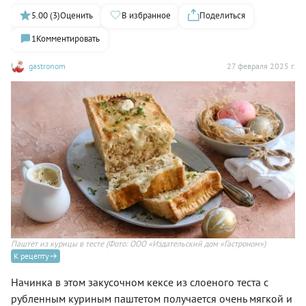
5.00 (3)
Оценить
В избранное
Поделиться
1
Комментировать
gastronom
27 февраля 2025 г.
Паштет из курицы в тесте
(Фото: ООО «Издательский дом «Гастроном»)
К рецепту
Начинка в этом закусочном кексе из слоеного теста с
рубленным куриным паштетом получается очень мягкой и