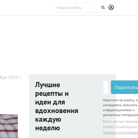
бря 2025 г.
Лучшие
Подписать
рецепты и
идеи для
Нажимая на кнопку, я
соглашаюсь получать
вдохновения
информационные и
рекламные материал
каждую
Ваши данные защищ
неделю
Yandex SmartCaptcha
Условия использован