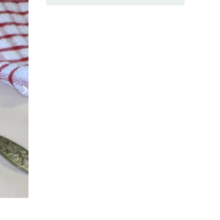
Запеканка Ленивые вареники
(Фото: Фото автора рецепта)