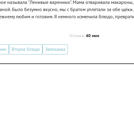
орое называла "Ленивые вареники". Мама отваривала макароны,
ной. Было безумно вкусно, мы с братом уплетали за обе щёки. 
ежнему любим и готовим. Я немного изменила блюдо, преврати
Готовка:
40 мин
жин
Второе блюдо
Запеканка