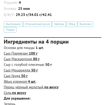
Порций:
4
Готовка:
25 мин
Б/Ж/У:
29.23 г/34.01 г/42.41
Выпекание
Итальянская кухня
Завтрак
Обед
Выпечка
Пицца
Ингредиенты на 4 порции
Основа для пиццы
1 шт.
Сыр Пармезан
100 г
Сыр Маскарпоне
80 г
Сыр с голубой плесенью
50 г
Сыр Моцарелла
50 г
Сыр Гауда
50 г
Яйцо куриное
4 шт.
Перец чёрный молотый
по вкусу
Соль
по вкусу
Для украшения:
Зелень