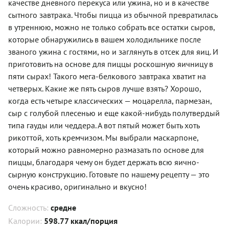
качестве дневного перекуса или ужина, но и в качестве
сытного завтрака. Чтобы пицца из обычной превратилась
в утреннюю, можно не только собрать все остатки сыров,
которые обнаружились в вашем холодильнике после
званого ужина с гостями, но и заглянуть в отсек для яиц. И
приготовить на основе для пиццы роскошную яичницу в
пяти сырах! Такого мега-белкового завтрака хватит на
четверых. Какие же пять сыров лучше взять? Хорошо,
когда есть четыре классических — моцарелла, пармезан,
сыр с голубой плесенью и еще какой-нибудь полутвердый
типа гауды или чеддера. А вот пятый может быть хоть
рикоттой, хоть кремчизом. Мы выбрали маскарпоне,
который можно равномерно размазать по основе для
пиццы, благодаря чему он будет держать всю яично-
сырную конструкцию. Готовьте по нашему рецепту — это
очень красиво, оригинально и вкусно!
Сложность:
средне
Калории:
598.77 ккал/порция