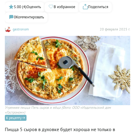
5.00 (4)
Оценить
В избранное
Поделиться
0
Комментировать
gastronom
20 февраля 2025 г.
Утренняя пицца Пять сыров и яйца
(Фото: ООО «Издательский дом
«Гастроном»)
К рецепту
Пицца 5 сыров в духовке будет хороша не только в