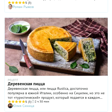
этом пиццу совершенно не сложно приготовить в домашних
5
(3)
Роман Рыжов
условиях, используя для начинки те ингредиенты, что без
труда найдутся в любом холодильнике. Мы собрали для вас
10 проверенных рецептов — выбирайте, готовьте, пробуйте.
РЕЦЕПТ
Деревенская пицца
Деревенская пицца, или пицца Rustica, достаточно
популярна в южной Италии, особенно на Сицилии, но это не
тот «туристический» продукт, который подается в каждом
2 ч 30 мин
ресторане. Традиционно ее делают на Пасху, но и в другое
5
(3)
Юлия Синица
время очень любят. Название Rustica, или деревенская, на
самом деле не означает, что ее чаще делают в деревне. Эту