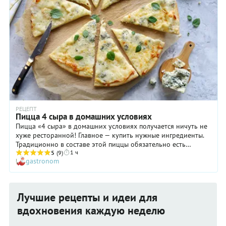
РЕЦЕПТ
Пицца 4 сыра в домашних условиях
Пицца «4 сыра» в домашних условиях получается ничуть не
хуже ресторанной! Главное — купить нужные ингредиенты.
Традиционно в составе этой пиццы обязательно есть
1 ч
моцарелла — она обладает пластичной мягкой
5
(9)
gastronom
консистенцией, отлично плавится и образует сырные нити.
Также почти всегда используется островатая горгонзолла.
Что касается двух оставшихся сыров, то в Италии их выбор
зависит от региона, например, это могут быть пармезан и
Лучшие рецепты и идеи для
рикотта. Как приготовить пиццу «4 сыра» в домашних
условиях — узнаете из нашего подробного пошагового
вдохновения каждую неделю
рецепта с фото.