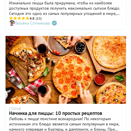
Изначально пицца была придумана, чтобы из наиболее
доступных продуктов получить максимально сытное блюдо.
Сегодня это одно из самых популярных угощений в мире,
которое входит в меню множества ресторанов. Только за
4.8
(10)
Татьяна Сотникова
вкусной пиццей можно никуда не ходить, ведь ее легко
приготовить дома. Мы собрали 20 лучших рецептов,
выбирайте несколько интересных и делайте домашнюю
пиццу с разными начинками.
СТАТЬЯ
Начинка для пиццы: 10 простых рецептов
Любовь к пицце поистине всенародная! По некоторым
источникам это блюдо является самым популярным в мире,
намного опережая и бургеры, и дамплинги, и блины. При