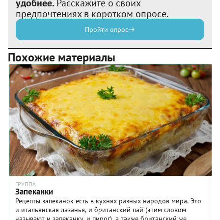
удобнее.
Расскажите о своих
предпочтениях в коротком опросе.
Пройти опрос
Похожие материалы
ГРУППА
Запеканки
Рецепты запеканок есть в кухнях разных народов мира. Это
и итальянская лазанья, и британский пай (этим словом
называют и запеканку, и пирог), а также британский же