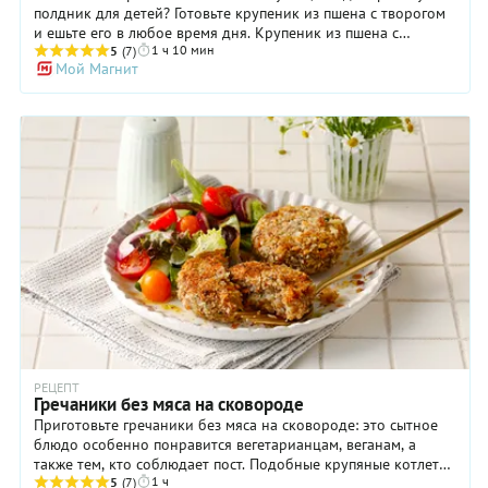
полдник для детей? Готовьте крупеник из пшена с творогом
и ешьте его в любое время дня. Крупеник из пшена с
1 ч 10 мин
творогом - невероятно питательное и в тоже время
5
(7)
Мой Магнит
питательное блюдо. В русской кухне крупеник был
разновидностью запеканки, которую раньше готовили из
самых разных круп. С добавлением творога он получается
особенно нежным и ароматным, с поджаристой корочкой и
сочной серединой. Крупеник можно подавать как
самостоятельное блюдо или в качестве десерта. Рецепт
крупеника из пшена с творогом - отличный способ
разнообразить повседневное меню и порадовать себя и
близких вкусным и полезным десертом.
РЕЦЕПТ
Гречаники без мяса на сковороде
Приготовьте гречаники без мяса на сковороде: это сытное
блюдо особенно понравится вегетарианцам, веганам, а
также тем, кто соблюдает пост. Подобные крупяные котлетки
1 ч
нередко подают на стол в украинских и белорусских семьях.
5
(7)