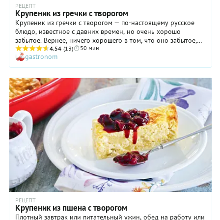
РЕЦЕПТ
Крупеник из гречки с творогом
Крупеник из гречки с творогом — по-настоящему русское
блюдо, известное с давних времен, но очень хорошо
забытое. Вернее, ничего хорошего в том, что оно забытое,
50 мин
нет. Ведь это блюдо удачно сочетает в себе белки гречневой
4.54
(13)
gastronom
крупы и творога, что делает его очень полезным и
питательным. Крупеник хорош и на завтрак, и в качестве
полдника. Гречку нужно предварительно подготовить —
хорошо промыть и отварить в воде, взяв на одну часть
гречки полторы части воды. Не переваривайте крупу. Она
должна быть в крупенике целенькой и упругой.
РЕЦЕПТ
Крупеник из пшена с творогом
Плотный завтрак или питательный ужин, обед на работу или