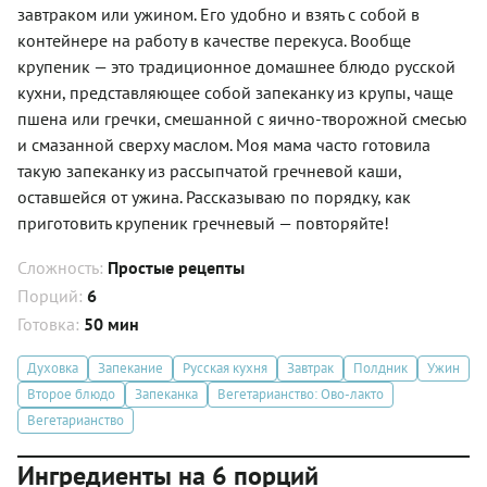
завтраком или ужином. Его удобно и взять с собой в
контейнере на работу в качестве перекуса. Вообще
крупеник — это традиционное домашнее блюдо русской
кухни, представляющее собой запеканку из крупы, чаще
пшена или гречки, смешанной с яично-творожной смесью
и смазанной сверху маслом. Моя мама часто готовила
такую запеканку из рассыпчатой гречневой каши,
оставшейся от ужина. Рассказываю по порядку, как
приготовить крупеник гречневый — повторяйте!
Сложность:
Простые рецепты
Порций:
6
Готовка:
50 мин
Духовка
Запекание
Русская кухня
Завтрак
Полдник
Ужин
Второе блюдо
Запеканка
Вегетарианство: Ово-лакто
Вегетарианство
Ингредиенты на 6 порций