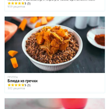
пудинг, и греческая мусака, и ...
5
(3)
959 рецептов
ГРУППА
Блюда из гречки
5
(3)
302 рецептов