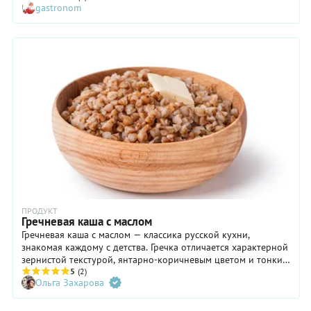
gastronom
Чаще всего гречаники там сначала жарят, а затем запекают в
духовке под томатным или грибным соусом. Но и в чистом
виде они тоже очень хороши. Кстати, те же грибы вы вполне
можете добавить в «фарш» гречаников: обжарьте с луком
мелко нарезанные белые и затем соедините с крупой и
овощами. Получится очень ароматно! Ну а если вы
проверите в деле наш, более простой, базовый рецепт, то
тоже останетесь довольны результатом.
ПРОДУКТ
Гречневая каша с маслом
Гречневая каша с маслом — классика русской кухни,
знакомая каждому с детства. Гречка отличается характерной
зернистой текстурой, янтарно-коричневым цветом и тонким
ореховым ароматом, который после добавления сливочного
5
(2)
Ольга Захарова
масла становится насыщеннее и мягче. Приготовленная каша
или рассыпчатая или, наоборот, бывает вязкой — все зависит
от подхода к приготовлению популярного блюда.