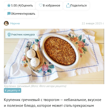
5.00 (4)
Оценить
В избранное
Поделиться
0
Комментировать
Марина
22 января 2025 г.
Участник конкурса
Крупеник гречневый
(Фото: Фото автора рецепта)
К рецепту
Крупеник гречневый с творогом — небанальное, вкусное
и полезное блюдо, которое может стать прекрасным