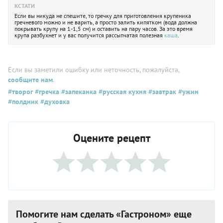
КСТАТИ
Если вы никуда не спешите, то гречку для приготовления крупеника
гречневого можно и не варить, а просто залить кипятком (вода должна
покрывать крупу на 1-1,5 см) и оставить на пару часов. За это время
крупа разбухнет и у вас получится рассыпчатая полезная
каша
.
Если вы заметили ошибку или неточность, пожалуйста,
сообщите нам
.
#творог
#гречка
#запеканка
#русская кухня
#завтрак
#ужин
#полдник
#духовка
Оцените рецепт
Помогите нам сделать «Гастроном» еще