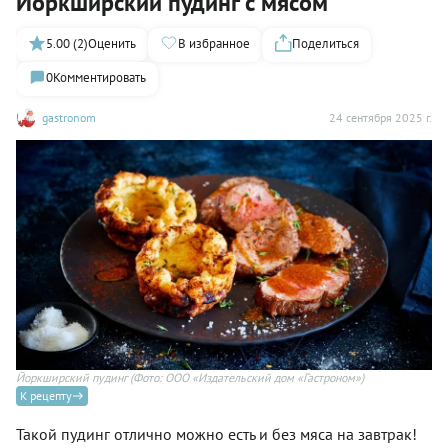
Йоркширский пудинг с мясом
5.00 (2)
Оценить
В избранное
Поделиться
0
Комментировать
gastronom
24 сентября 2025 г.
Йоркширский пудинг
(Фото: ООО «Издательский дом «Гастроном»)
К рецепту
Такой пудинг отлично можно есть и без мяса на завтрак!