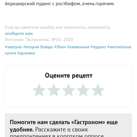
йоркширский пудинг с ростбифом, очень горячим.
Если вы заметили ошибку или неточность, пожалуйста,
сообщите нам
.
Источник: "Гастрономъ"
, №10
, 2020
#завтрак
#второе блюдо
#Ланч
#запекание
#пудинг
#английская
кухня
#духовка
Оцените рецепт
Помогите нам сделать «Гастроном» еще
удобнее.
Расскажите о своих
предпочтениях в коротком опросе.