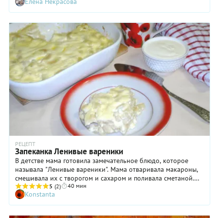
Елена Некрасова
РЕЦЕПТ
Запеканка Ленивые вареники
В детстве мама готовила замечательное блюдо, которое
называла "Ленивые вареники". Мама отваривала макароны,
смешивала их с творогом и сахаром и поливала сметаной.
40 мин
Было безумно вкусно, мы с братом уплетали за обе щёки. С
5
(2)
Konstanta
той поры прошло уже много лет, но это блюдо мы по-
прежнему любим и готовим. Я немного изменила блюдо,
превратив его в запеканку.