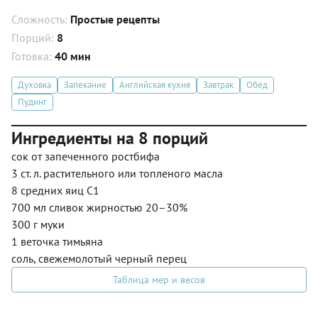
Сложность:
Простые рецепты
Порций:
8
Готовка:
40 мин
Духовка
Запекание
Английская кухня
Завтрак
Обед
Пудинг
Ингредиенты на 8 порций
сок от запеченного ростбифа
3 ст. л. растительного или топленого масла
8 средних яиц С1
700 мл сливок жирностью 20–30%
300 г муки
1 веточка тимьяна
соль, свежемолотый черный перец
Таблица мер и весов