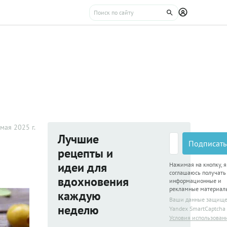
мая 2025 г.
Лучшие
Подписать
рецепты и
идеи для
Нажимая на кнопку, я
соглашаюсь получать
вдохновения
информационные и
рекламные материал
каждую
Ваши данные защищ
неделю
Yandex SmartCaptcha
Условия использован