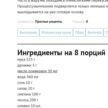
Часто в жару мы обходимся очень легкими перекуса
Процессу выпекания подвергается только лепешка из
выкладывается на уже готовую основу.
Сложность:
Простые рецепты
Порций:
8
Выпекание
Итальянская кухня
Обед
Выпечка
П
Ингредиенты на 8 порций
мука 525 г
дрожжи 3 г
масло оливковое 30 мл
вода 360 мл
соль 10 г
сахар 20 г
сметана 100 г
лосось 200 г
оливки 10 шт.