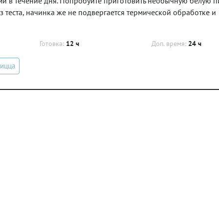
ми в течение дня. Попробуйте приготовить необычную белую п
 теста, начинка же не подвергается термической обработке и
Готовка:
12 ч
Доп. время:
24 ч
ицца