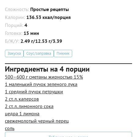
Сложность:
Простые рецепты
Калории:
136.53 ккал/порция
Порций:
4
Готовка:
15 мин
Б/Ж/У:
2.49 г/12.53 г/3.39
Закуска
Соус/заправка
Пикник
Ингредиенты на 4 порции
500–600 г сметаны жирностью 15%
1 маленький пучок зеленого лука
1 средний пучок петрушки
2 ст. л. каперсов
2 ст. л. лимонного сока
цедра 1 лимона
свежемолотый черный перец
соль