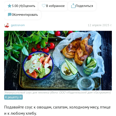
5.00 (4)
Оценить
В избранное
Поделиться
0
Комментировать
gastronom
12 апреля 2025 г.
Универсальный соус для пикника
(Фото: ООО «Издательский дом «Гастроном»)
К рецепту
Подавайте соус к овощам, салатам, холодному мясу, птице
и к любому хлебу.