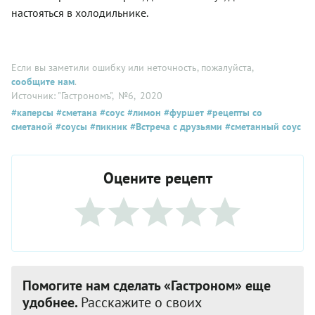
настояться в холодильнике.
Если вы заметили ошибку или неточность, пожалуйста,
сообщите нам
.
Источник: "Гастрономъ"
, №6
, 2020
#каперсы
#сметана
#соус
#лимон
#фуршет
#рецепты со
сметаной
#соусы
#пикник
#Встреча с друзьями
#сметанный соус
Оцените рецепт
Помогите нам сделать «Гастроном» еще
удобнее.
Расскажите о своих