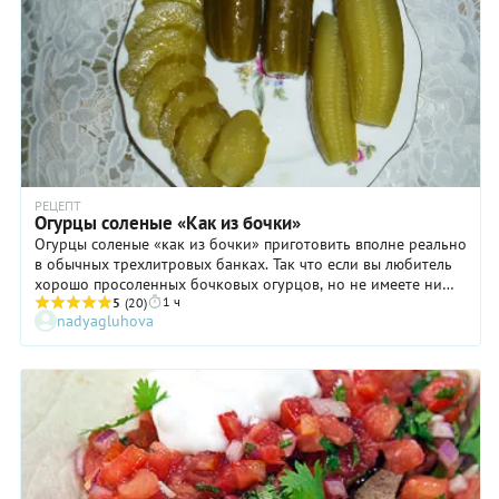
РЕЦЕПТ
Огурцы соленые «Как из бочки»
Огурцы соленые «как из бочки» приготовить вполне реально
в обычных трехлитровых банках. Так что если вы любитель
хорошо просоленных бочковых огурцов, но не имеете ни
1 ч
бочки, ни условий для ее хранения, ни огорода, на котором
5
(20)
nadyagluhova
эти огурцы растут, у вас нет причин опускать руки.
Попробуйте этот рецепт на одной трехлитровой банке, и,
возможно, он станет вашим любимым. В рецептуре соленых
огурцов «как из бочки» мы указываем количество основных
ингредиентов с запасом — все зависит от того, сколько
огурцов поместится в трехлитровую банку. Количество
может варьироваться в пределах 1,6–2 кг, в зависимости от
размера огурцов и плотности укладки.