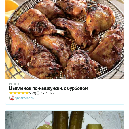
РЕЦЕПТ
Цыпленок по-каджунски, с бурбоном
2 ч 30 мин
5
(2)
gastronom