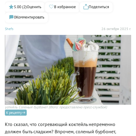
5.00 (2)
Оценить
В избранное
Поделиться
0
Комментировать
Shefs
26 октября 2025 г.
уоткйль Соленый бурбонет
(Фото: предоставлено пресс-службой)
К рецепту
Кто сказал, что согревающий коктейль непременно
должен быть сладким? Впрочем, соленый бурбонет,