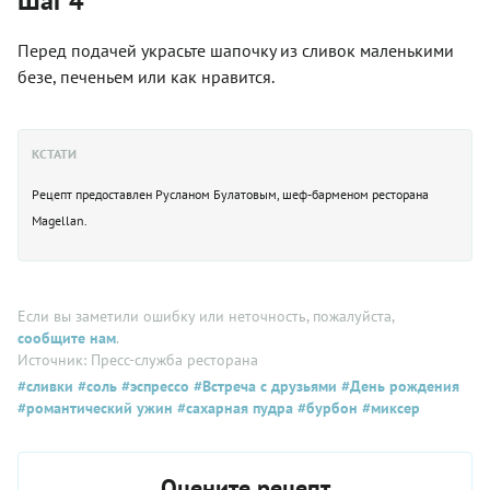
Шаг 4
Перед подачей украсьте шапочку из сливок маленькими
безе, печеньем или как нравится.
КСТАТИ
Рецепт предоставлен Русланом Булатовым, шеф-барменом ресторана
Magellan.
Если вы заметили ошибку или неточность, пожалуйста,
сообщите нам
.
Источник: Пресс-служба ресторана
#сливки
#соль
#эспрессо
#Встреча с друзьями
#День рождения
#романтический ужин
#сахарная пудра
#бурбон
#миксер
Оцените рецепт