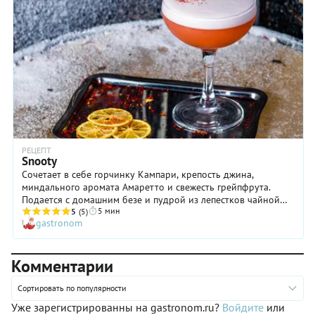
РЕЦЕПТ
Snooty
Сочетает в себе горчинку Кампари, крепость джина,
миндального аромата Амаретто и свежесть грейпфрута.
Подается с домашним безе и пудрой из лепестков чайной
5 мин
розы.
5
(5)
gastronom
Комментарии
Сортировать по популярности
Уже зарегистрированны на gastronom.ru?
Войдите
или