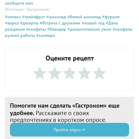
сообщите нам
.
Источник: "Гастрономъ"
#сливки
#грейпфрут
#шоколад
#белый шоколад
#фуршет
#варка
#десерты
#Встреча с друзьями
#новый год
#День
рождения
#конфеты
#блендер
#романтический ужин
#конфеты
ручной работы
#кампари
Оцените рецепт
Помогите нам сделать «Гастроном» еще
удобнее.
Расскажите о своих
предпочтениях в коротком опросе.
Пройти опрос