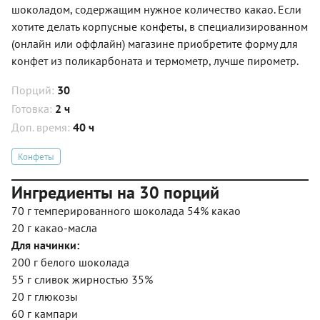
шоколадом, содержащим нужное количество какао. Если
хотите делать корпусные конфеты, в специализированном
(онлайн или оффлайн) магазине приобретите форму для
конфет из поликарбоната и термометр, лучше пирометр.
Порций:
30
Готовка:
2 ч
Доп. время:
40 ч
Конфеты
Ингредиенты на 30 порций
70 г темперированного шоколада 54% какао
20 г какао-масла
Для начинки:
200 г белого шоколада
55 г сливок жирностью 35%
20 г глюкозы
60 г кампари