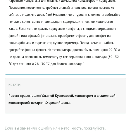
нарезные конфеты, а для опытных домашних кондитеров – корпусные.
Последние, несомненно, требуют знаний и навыков, но они настолько
сейчас в моде, что дерзайте! Независимо от уровня сложности работайте
только с качественным шоколадом, содержащим нужное количество
какао. Если хотите делать корпусные конфеты, в специализированном
(онлайн или оффлайн) магазине приобретите форму для конфет из
поликарбоната и термометр, лучше пирометр. Перед началом работы
прогрейте формы феном. Их температура должна быть примерно 20 °С и
не должна превышать температуру темперированного шоколада (30–32
°С для темного и 28–30 °С для белого шоколада."
КСТАТИ
Рецепт предоставлен
Ульяной Кузнецовой, кондитером и владелицей
кондитерской-пекарни «Хороший день».
Если вы заметили ошибку или неточность, пожалуйста,