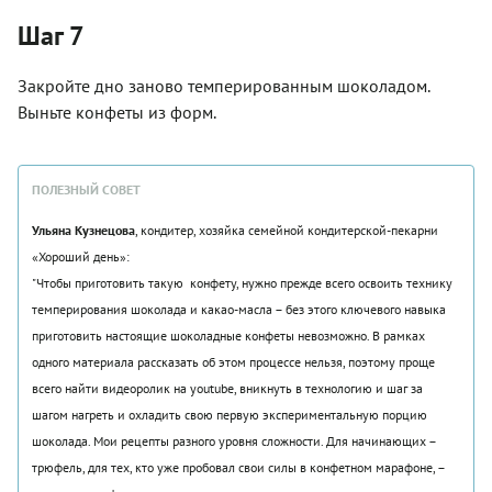
Шаг 7
Закройте дно заново темперированным шоколадом.
Выньте конфеты из форм.
ПОЛЕЗНЫЙ СОВЕТ
Ульяна Кузнецова
, кондитер, хозяйка семейной кондитерской-пекарни
«Хороший день»:
"Чтобы приготовить такую конфету, нужно прежде всего освоить технику
темперирования шоколада и какао-масла – без этого ключевого навыка
приготовить настоящие шоколадные конфеты невозможно. В рамках
одного материала рассказать об этом процессе нельзя, поэтому проще
всего найти видеоролик на youtube, вникнуть в технологию и шаг за
шагом нагреть и охладить свою первую экспериментальную порцию
шоколада. Мои рецепты разного уровня сложности. Для начинающих –
трюфель, для тех, кто уже пробовал свои силы в конфетном марафоне, –