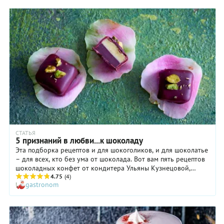
СТАТЬЯ
5 признаний в любви...к шоколаду
Эта подборка рецептов и для шокоголиков, и для шоколатье
– для всех, кто без ума от шоколада. Вот вам пять рецептов
шоколадных конфет от кондитера Ульяны Кузнецовой,
которые и сам с удовольствием съешь, и подарить не
4.75
(4)
gastronom
стыдно.