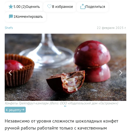
5.00 (2)
Оценить
В избранное
Поделиться
1
Комментировать
Shefs
22 февраля 2025 г.
Конфеты Грейпфрут-кампари
(Фото: ООО «Издательский дом «Гастроном»)
Ул
К рецепту
Независимо от уровня сложности шоколадных конфет
ручной работы работайте только с качественным