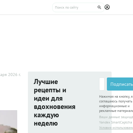
аря 2026 г.
Лучшие
Подписать
рецепты и
идеи для
Нажимая на кнопку, я
соглашаюсь получать
вдохновения
информационные и
рекламные материал
каждую
Ваши данные защищ
неделю
Yandex SmartCaptcha
Условия использован