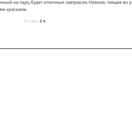
нный на пару, будет отличным завтраком. Нежная, таящая во р
ими красками.
Готовка:
1 ч