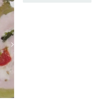
Готовим куриный рулет в цукини
(Фото: Фото пользователя, автора реце