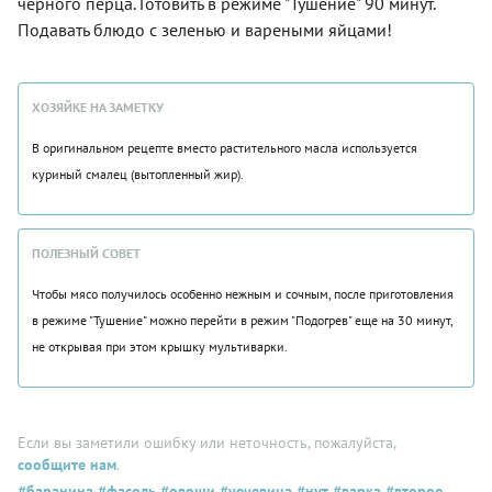
черного перца. Готовить в режиме "Тушение" 90 минут.
Подавать блюдо с зеленью и вареными яйцами!
ХОЗЯЙКЕ НА ЗАМЕТКУ
В оригинальном рецепте вместо растительного масла используется
куриный смалец (вытопленный жир).
ПОЛЕЗНЫЙ СОВЕТ
Чтобы мясо получилось особенно нежным и сочным, после приготовления
в режиме "Тушение" можно перейти в режим "Подогрев" еще на 30 минут,
не открывая при этом крышку мультиварки.
Если вы заметили ошибку или неточность, пожалуйста,
сообщите нам
.
#баранина
#фасоль
#овощи
#чечевица
#нут
#варка
#второе