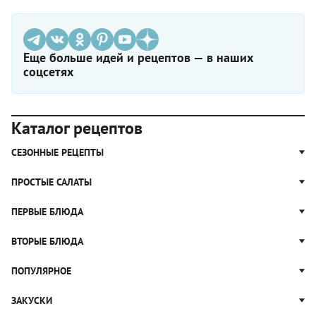
Еще больше идей и рецептов — в наших
соцсетях
Каталог рецептов
СЕЗОННЫЕ РЕЦЕПТЫ
Рецепты из капусты
ПРОСТЫЕ САЛАТЫ
Блюда с картошкой
Простые салаты
ПЕРВЫЕ БЛЮДА
Рецепты с грибами
Салат Оливье
Яблочные пироги
Щи
ВТОРЫЕ БЛЮДА
Салат Цезарь
Рецепты с клюквой
Борщ
Салат Нисуаз
Котлеты
ПОПУЛЯРНОЕ
Блюда из тыквы
Рассольник
Салат Мимоза
Плов
Гороховый суп
Пицца
ЗАКУСКИ
Крабовый салат
Пельмени
Суп солянка
Сырники