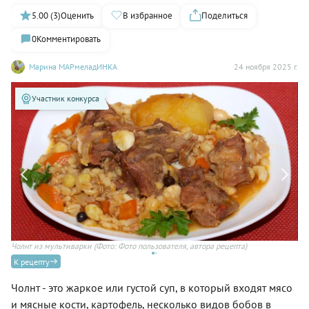
5.00 (3)
Оценить
В избранное
Поделиться
0
Комментировать
Марина МАРмеладИНКА
24 ноября 2025 г.
Участник конкурса
Чолнт из мультиварки
(Фото: Фото пользователя, автора рецепта)
Го
К рецепту
Чолнт - это жаркое или густой суп, в который входят мясо
и мясные кости, картофель, несколько видов бобов в