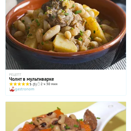
РЕЦЕПТ
Чолнт в мультиварке
2 ч 30 мин
5
(5)
gastronom