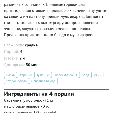
различных сочетаниях. Глиняные горшки для
приготовления отошли в прошлое, их заменили чугунные
казанки, а им на смену пришли мультиварки. Лингвисты
считают, что слово «чолнт» (в другом произношении
«чолент», «шулнт») означает «медленное тепло».
Предлагаю приготовить это блюдо в мультиварке.
Сложность:
средне
Порций:
4
Готовка:
2 ч
Доп. время:
30 мин
Варка
Жарение
Тушение
Еврейская кухня
Обед
Ужин
Второе блюдо
Основное блюдо
Ингредиенты на 4 порции
баранина (с косточкой) 1 кг
масло растительное 70 мл
крупа перловая 1/2 стакан(а)