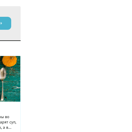
ны во
арят суп,
, а в