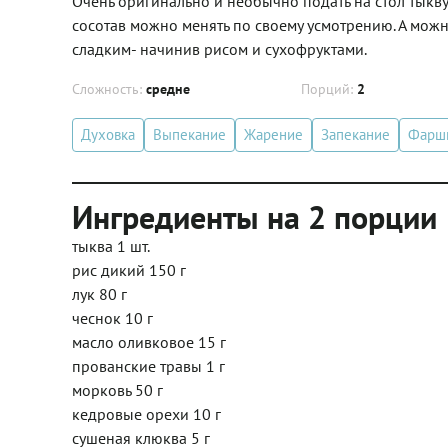
Очень оригинально и необычно подать на стол тыкв
сосотав можно менять по своему усмотрению. А мож
сладким- начинив рисом и сухофруктами.
Сложность:
средне
Порций:
2
Духовка
Выпекание
Жарение
Запекание
Фарш
Ингредиенты на 2 порции
тыква 1 шт.
рис дикий 150 г
лук 80 г
чеснок 10 г
масло оливковое 15 г
прованские травы 1 г
морковь 50 г
кедровые орехи 10 г
сушеная клюква 5 г