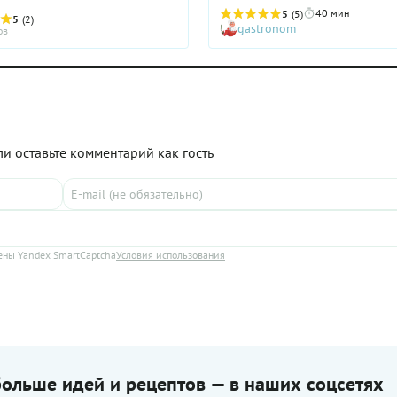
40 мин
5
(5)
5
(2)
gastronom
ов
и оставьте комментарий как гость
ны Yandex SmartCaptcha
Условия использования
ольше идей и рецептов — в наших соцсетях