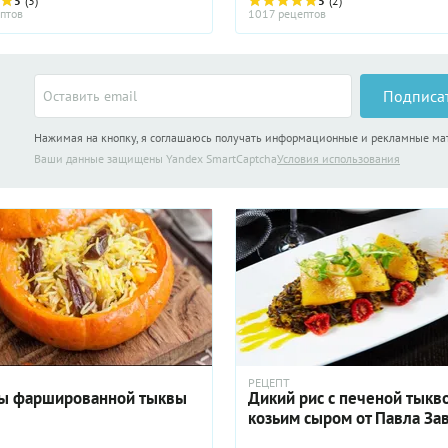
5
(3)
австрийской Штирии можно от
5
(2)
птов
1017 рецептов
даже тыквенный шнапс и тыкв
кофе. В Армении тыкву ...
Подписа
Нажимая на кнопку, я соглашаюсь получать информационные и рекламные м
Ваши данные защищены Yandex SmartCaptcha
Условия использования
РЕЦЕПТ
ы фаршированной тыквы
Дикий рис с печеной тыкв
козьим сыром от Павла За