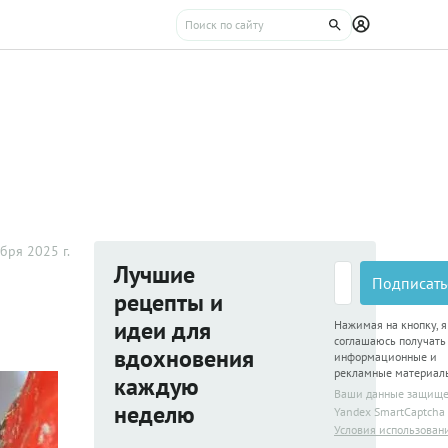
бря 2025 г.
Лучшие
Подписать
рецепты и
идеи для
Нажимая на кнопку, я
соглашаюсь получать
вдохновения
информационные и
рекламные материал
каждую
Ваши данные защищ
неделю
Yandex SmartCaptcha
Условия использован