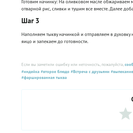
Готовим начинку: На оливковом масле обжариваем м
отварной рис, сливки и тушим все вместе. Далее доб
Шаг 3
Наполняем тыкву начинкой и отправляем в духовку н
яицо и запекаем до готовности.
Если вы заметили ошибку или неточность, пожалуйста,
соо
#индейка
#второе блюдо
#Встреча с друзьями
#выпекани
#фаршированная тыква