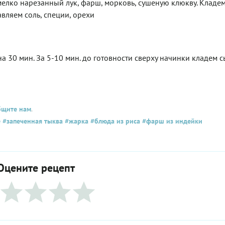
елко нарезанный лук, фарш, морковь, сушеную клюкву. Кладе
авляем соль, специи, орехи
а 30 мин. За 5-10 мин. до готовности сверху начинки кладем 
бщите нам
.
е
#запеченная тыква
#жарка
#блюда из риса
#фарш из индейки
Оцените рецепт