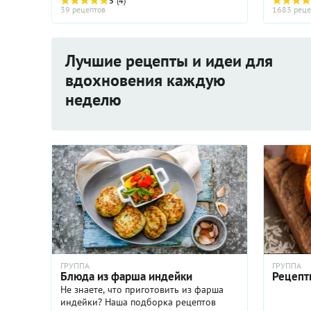
зеленью. Вареную тыкву кладут в
5
(4)
39 рецептов
1683 реце
теплые салаты с мясом и
морепродуктами. Сырую тыкву, как
правило, ...
Лучшие рецепты и идеи для
вдохновения каждую
неделю
ГРУППА
ГРУППА
Блюда из фарша индейки
Рецепт
Не знаете, что приготовить из фарша
индейки? Наша подборка рецептов