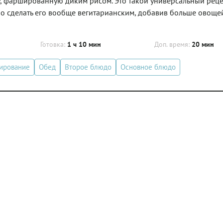
у, фаршированную диким рисом. Это такой универсальный рецеп
но сделать его вообще вегитарианским, добавив больше овощей
Готовка:
1 ч 10 мин
Доп. время:
20 мин
ирование
Обед
Второе блюдо
Основное блюдо