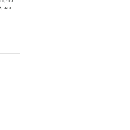
т, что
, или