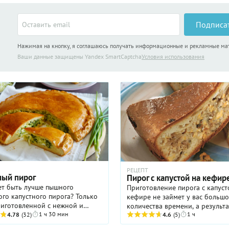
Подписа
Нажимая на кнопку, я соглашаюсь получать информационные и рекламные м
Ваши данные защищены Yandex SmartCaptcha
Условия использования
РЕЦЕПТ
ный пирог
Пирог с капустой на кефир
ет быть лучше пышного
Приготовление пирога с капуст
го капустного пирога? Только
кефире не займет у вас большо
риготовленной с нежной и
количества времени, а результа
1 ч 30 мин
1 ч
олодой капустой! Его вкус
4.78
(32)
доставит удовольствие всем в
4.6
(5)
ельно очень отличается от
домочадцам или гостям. Если б