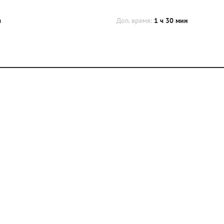
ч
Доп. время:
1 ч 30 мин