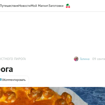
Путешествия
Новости
Мой Магнит
Заготовки
УСТНОГО ПИРОГА
Галина
09 сентя
рога
0
Комментировать