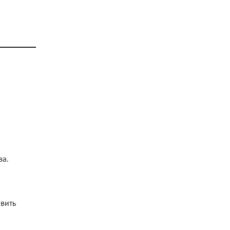
за.
вить