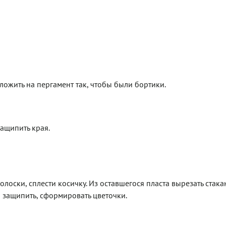
ложить на пергамент так, чтобы были бортики.
защипить края.
 полоски, сплести косичку. Из оставшегося пласта вырезать стак
 защипить, сформировать цветочки.