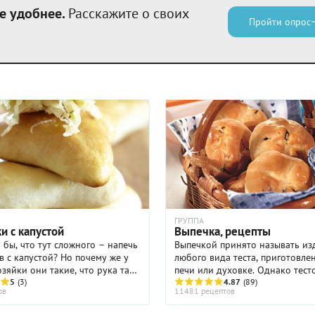
е удобнее.
Расскажите о своих
Пройти опрос
ГРУППА
и с капустой
Выпечка, рецепты
 бы, что тут сложного – напечь
Выпечкой принято называть из
с капустой? Но почему же у
любого вида теста, приготовле
зяйки они такие, что рука так
печи или духовке. Однако тесто
я за следующим, а у другой –
5
(3)
жареное на сковороде или в г
4.87
(89)
ов
11481 рецептов
рожки как пирожки? Все дело
масле, тоже часто называют вы
Всю выпечку можно ...