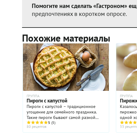
Помогите нам сделать «Гастроном» ещ
предпочтениях в коротком опросе.
Похожие материалы
ГРУППА
ГРУППА
Пироги с капустой
Пирожк
Пироги с капустой – традиционное
Казалось
угощение для семейного праздника.
пирожков 
Такие пироги бывают самой разной
одной хо
формы и «содержания»: можно испечь
5
(5)
и тянетс
80 рецептов
33 рецепт
привычный прямоугольный пирог со
ну так, пи
слегка обжаренной белокочанной ...
в ...