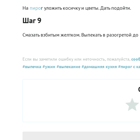
На
пиро
г уложить косичку и цветы. Дать подойти.
Шаг 9
Смазать взбитым желтком. Выпекать в разогретой до
Если вы заметили ошибку или неточность, пожалуйста,
соо
#выпечка
#ужин
#выпекание
#домашняя кухня
#пирог с к