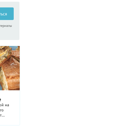
ться
атериалы
е
ой на
го
т
ашим
удете