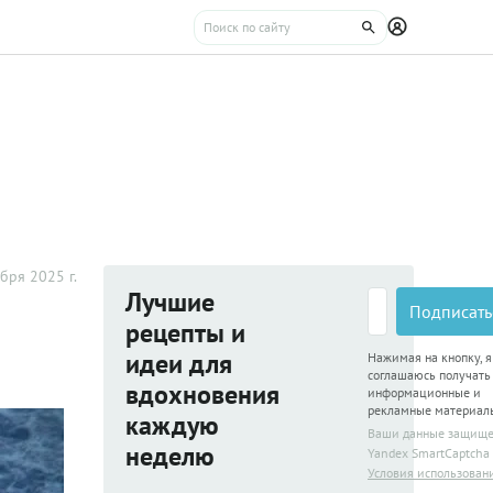
бря 2025 г.
Лучшие
Подписать
рецепты и
идеи для
Нажимая на кнопку, я
соглашаюсь получать
вдохновения
информационные и
рекламные материал
каждую
Ваши данные защищ
неделю
Yandex SmartCaptcha
Условия использован