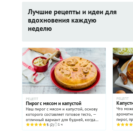
Лучшие рецепты и идеи для
вдохновения каждую
неделю
РЕЦЕПТ
РЕЦЕПТ
Капуст
Пирог с мясом и капустой
Что мож
Наш пирог с мясом и капустой, основу
ароматно
которого составляет готовое тесто, —
пирог, п
отличный вариант для будней, когда
1 ч
сочной м
хочется сытной выпечки, но нет
5
(2)
действит
времени заниматься этим