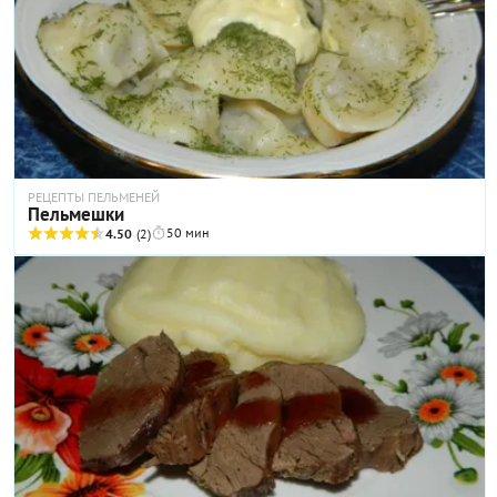
лимон, чтобы сбрызнуть рыбу лимонным соком.
РЕЦЕПТЫ ПЕЛЬМЕНЕЙ
Пельмешки
50 мин
4.50
(2)