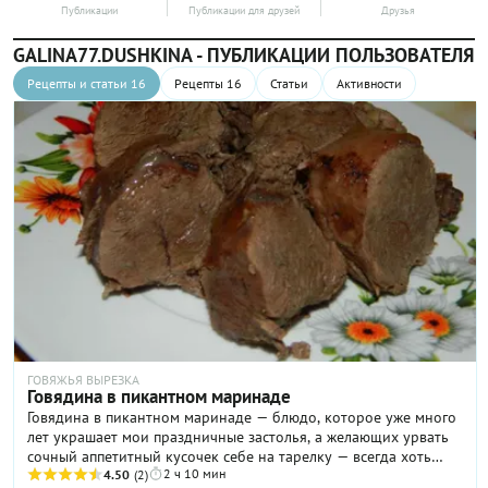
Публикации
Публикации для друзей
Друзья
GALINA77.DUSHKINA - ПУБЛИКАЦИИ ПОЛЬЗОВАТЕЛЯ
Рецепты и статьи 16
Рецепты 16
Статьи
Активности
ГОВЯЖЬЯ ВЫРЕЗКА
Говядина в пикантном маринаде
Говядина в пикантном маринаде — блюдо, которое уже много
лет украшает мои праздничные застолья, а желающих урвать
сочный аппетитный кусочек себе на тарелку — всегда хоть
2 ч 10 мин
отбавляй. Чтобы научиться готовить мясо по этому рецепту,
4.50
(2)