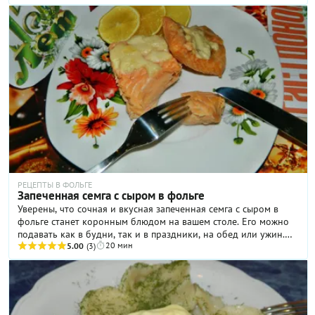
нужно лишь запомнить несколько важных нюансов — и все
получится в лучшем виде. Во-первых, не экономьте на главном
ингредиенте и отдайте предпочтение нежной вырезке —
премиальному отрубу, который в принципе невозможно
испортить или пересушить. Во-вторых, не пренебрегайте
таким важным этапом подготовки, как маринование, и
приступайте к работе с мясом минимум за 8 часов до того, как
отправить его в духовку.
РЕЦЕПТЫ В ФОЛЬГЕ
Запеченная семга с сыром в фольге
Уверены, что сочная и вкусная запеченная семга с сыром в
фольге станет коронным блюдом на вашем столе. Его можно
подавать как в будни, так и в праздники, на обед или ужин.
20 мин
Готовится семга просто и быстро. Можно купить готовые
5.00
(3)
стейки или самостоятельно разделать тушку рыбы, а излишки
заморозить. Подавать можно как без гарнира, так и с
гарниром. Идеальное сопровождение рыбы — отваренный рис
или картофель, салат из свежих или запеченных овощей. Не
забудьте дополнительно подать нарезанный на четвертинки