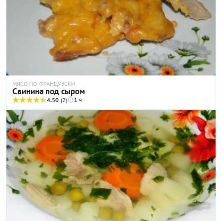
получается суп! Ну а о вкусе и говорить не приходится: те, кто
знает толк в хорошем борще, разочарованы не будут.
МЯСО ПО-ФРАНЦУЗСКИ
Свинина под сыром
1 ч
4.50
(2)