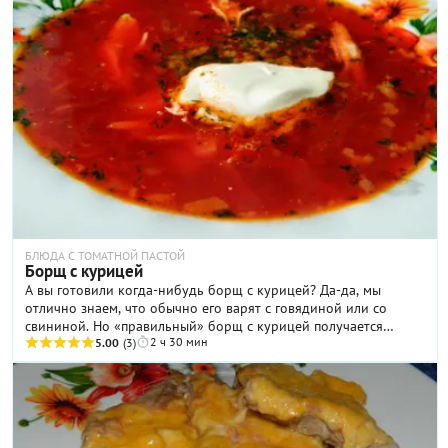
БЛЮДА С ТОМАТНОЙ ПАСТОЙ
Борщ с курицей
А вы готовили когда-нибудь борщ с курицей? Да-да, мы
отлично знаем, что обычно его варят с говядиной или со
свининой. Но «правильный» борщ с курицей получается
2 ч 30 мин
ничуть не хуже традиционного, можете поверить. Особенно
5.00
(3)
если его приготовить по хорошему, многократно
проверенному рецепту, который мы и предлагаем вашему
вниманию прямо сейчас. В состав такого борща входит и
традиционный набор овощей, и сало, и фасоль, и, разумеется,
курица. Можете себе представить, насколько сытным