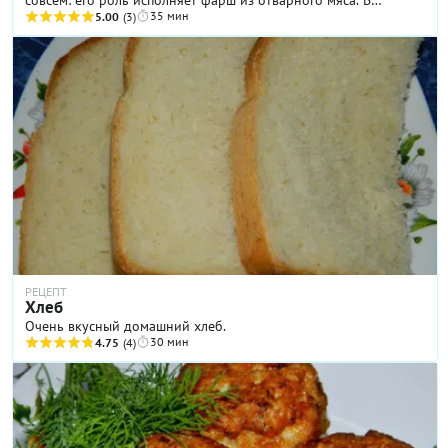
35 мин
качестве начинки используется запеченный в соусе картофель.
5.00
(3)
На выходе получается внушительная мясная «буханка» с
сытной начинкой. Конечно, это вкусно! Но достаточно
калорийно. Кусочек такого пирога на обед, дополненный
овощным салатом — и больше ничего и не нужно. Как
приготовить пирог из фарша в духовке я подробно
рассказываю и показываю в своем пошаговом рецепте с фото.
РЕЦЕПТ
Хлеб
Очень вкусный домашний хлеб.
30 мин
4.75
(4)