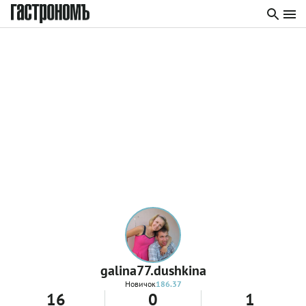
galina77.dushkina
Новичок
186.37
16
0
1