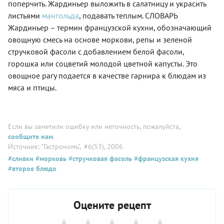
поперчить. Жардиньер выложить в салатницу и украсить
листьями
мангольда
, подавать теплым. СЛОВАРЬ
Жардиньер – термин французской кухни, обозначающий
овощную смесь на основе моркови, репы и зеленой
стручковой фасоли с добавлением белой фасоли,
горошка или соцветий молодой цветной капусты. Это
овощное рагу подается в качестве гарнира к блюдам из
мяса и птицы.
Если вы заметили ошибку или неточность, пожалуйста,
сообщите нам
.
Источник: "Гастрономъ"
, #6(53), 2006
#сливки
#морковь
#стручковая фасоль
#французская кухня
#второе блюдо
Оцените рецепт