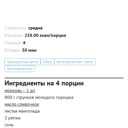
Сложность:
средне
Калории:
258.00 ккал/порция
Порций:
4
Готовка:
30 мин
Французская кухня
Обед
Вегетарианство: Лакто
Вегетарианство
Ингредиенты на 4 порции
морковь – 2 шт
800 г стручков молодого горошка
масло сливочное
листья мангольда
2 репки
соль