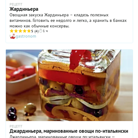
РЕЦЕПТ
Жардиньера
Овощная закуска Жардиньера – кладезь полезных
витаминов. Готовить ее недолго и легко, а хранить в банках
можно как обычные консервы.
1 ч
5
(4)
gastronom
РЕЦЕПТ
Джардиньера, маринованные овощи по-итальянски
Джардиньера, маринованные овощи по-итальянски —