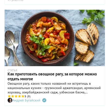
СТАТЬЯ
Как приготовить овощное рагу, за которое можно
отдать многое
Овощное рагу, каких только названий ни встретишь в
национальных кухнях - грузинский аджапсандал, армянский
хоровац, азербайджанский садж, узбекская басма,
молдавская яхния. Отдадим должное этому замечательному
5
(9)
Андрей Бугайский
блюду и приготовим овощное рагу в разных национальных
вариациях.