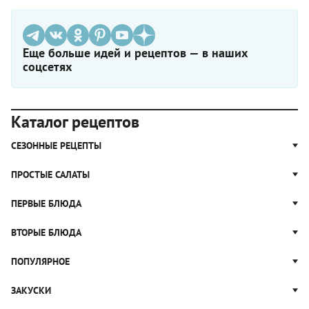
Еще больше идей и рецептов — в наших
соцсетях
Каталог рецептов
СЕЗОННЫЕ РЕЦЕПТЫ
Рецепты из капусты
ПРОСТЫЕ САЛАТЫ
Блюда с картошкой
Простые салаты
ПЕРВЫЕ БЛЮДА
Рецепты с грибами
Салат Оливье
Яблочные пироги
Щи
ВТОРЫЕ БЛЮДА
Салат Цезарь
Рецепты с клюквой
Борщ
Салат Нисуаз
Котлеты
ПОПУЛЯРНОЕ
Блюда из тыквы
Рассольник
Салат Мимоза
Плов
Гороховый суп
Пицца
ЗАКУСКИ
Крабовый салат
Пельмени
Суп солянка
Сырники