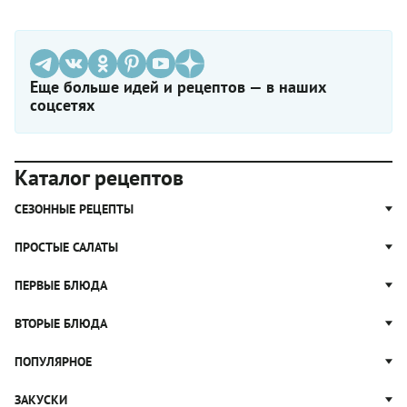
Еще больше идей и рецептов — в наших
соцсетях
Каталог рецептов
СЕЗОННЫЕ РЕЦЕПТЫ
Рецепты из капусты
ПРОСТЫЕ САЛАТЫ
Блюда с картошкой
Простые салаты
ПЕРВЫЕ БЛЮДА
Рецепты с грибами
Салат Оливье
Яблочные пироги
Щи
ВТОРЫЕ БЛЮДА
Салат Цезарь
Рецепты с клюквой
Борщ
Салат Нисуаз
Котлеты
ПОПУЛЯРНОЕ
Блюда из тыквы
Рассольник
Салат Мимоза
Плов
Гороховый суп
Пицца
ЗАКУСКИ
Крабовый салат
Пельмени