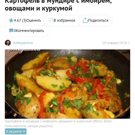
Картофель в мундире с имбирем,
овощами и куркумой
4.67 (3)
Оценить
В избранное
Поделиться
0
Комментировать
Svetiyasnova
20 января 2026 г.
Картофель в мундире с имбирем, овощами и куркумой
(Фото: Фото
пользователя, автора рецепта)
К рецепту