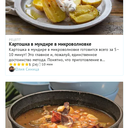
РЕЦЕПТ
Картошка в мундире в микроволновке
Картошка в мундире в микроволновке готовится всего за 5–
10 минут! Это главное и, пожалуй, единственное
достоинство метода. Понятно, что приготовление в
10 мин
микроволновке не заставит картошку заиграть новыми
5
(24)
Юлия Синица
гранями вкуса. Речь о лайфхаке, который позволяет очень
быстро решить проблему с гарниром. Ведь если запекать
картошку в мундире в духовке, то на это уйдет почти час,
если варить — до получаса, а микроволновка выдает
результат действительно очень быстро. Подробности — в
нашем рецепте. Но имейте в виду: скорость запекания
зависит, во-первых, от величины клубней, во-вторых, от их
количества, в-третьих, от особенностей вашей
микроволновки. А значит, если вы хотите быстренько
«организовать» картошечку в мундирах на гарнир, не
увлекайтесь размерами порций. Картошку для запекания
целиком лучше брать молодую и некрупную. Но если в