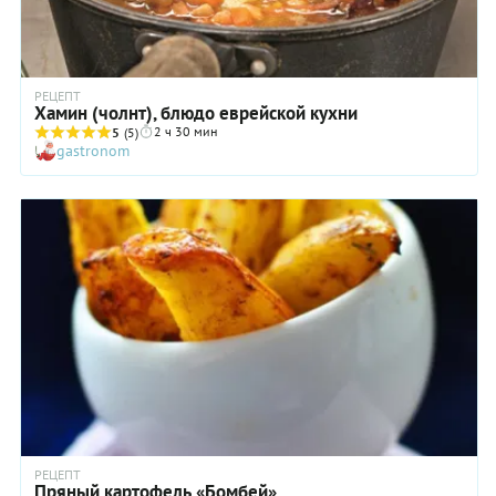
наличии только старая, ничего страшного — все получится!
Если же есть из чего выбирать, то возьмите картофель
помельче, чтобы клубни были весом не более 100 г,
желательно — без дефектов.
РЕЦЕПТ
Хамин (чолнт), блюдо еврейской кухни
2 ч 30 мин
5
(5)
gastronom
РЕЦЕПТ
Пряный картофель «Бомбей»