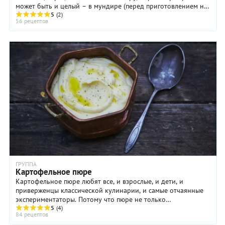
может быть и целый – в мундире (перед приготовлением не
забудьте хорошенько потереть ...
5
(2)
56 рецептов
ГРУППА
Картофельное пюре
Картофельное пюре любят все, и взрослые, и дети, и
приверженцы классической кулинарии, и самые отчаянные
экспериментаторы. Потому что пюре не только
универсальный гарнир, но и основа многих других ...
5
(4)
84 рецептов