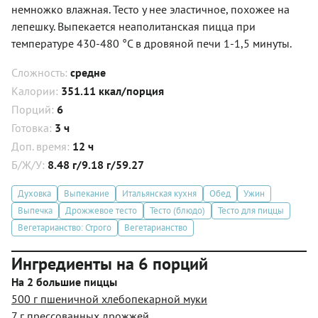
немножко влажная. Тесто у нее эластичное, похожее на
лепешку. Выпекается неаполитанская пицца при
температуре 430-480 °C в дровяной печи 1-1,5 минуты.
Сложность:
средне
Калории:
351.11 ккал/порция
Порций:
6
Готовка:
3 ч
Доп. время:
12 ч
Б/Ж/У:
8.48 г/9.18 г/59.27
Духовка
Выпекание
Итальянская кухня
Обед
Ужин
Выпечка
Дрожжевое тесто
Тесто (блюдо)
Тесто для пиццы
Вегетарианство: Строго
Вегетарианство
Ингредиенты на 6 порций
На 2 большие пиццы
500 г пшеничной хлебопекарной муки
7 г прессованных дрожжей