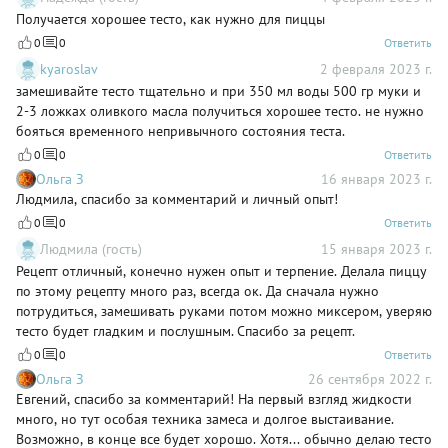
Получается хорошее тесто, как нужно для пиццы
0
0
Ответить
kyaroslav
2 февраля 2023 г.
замешивайте тесто тщательно и при 350 мл воды 500 гр муки и
2-3 ложках оливкого масла получиться хорошее тесто. не нужно
бояться временного непривычного состояния теста.
0
0
Ответить
Ольга З
16 января 2023 г.
Людмила, спасибо за комментарий и личный опыт!
0
0
Ответить
Людмила (гость)
15 января 2023 г.
Рецепт отличный, конечно нужен опыт и терпение. Делала пиццу
по этому рецепту много раз, всегда ок. Да сначала нужно
потрудиться, замешивать руками потом можно миксером, уверяю
тесто будет гладким и послушным. Спасибо за рецепт.
0
0
Ответить
Ольга З
26 сентября 2022 г.
Евгений, спасибо за комментарий! На первый взгляд жидкости
много, но тут особая техника замеса и долгое выстаивание.
Возможно, в конце все будет хорошо. Хотя... обычно делаю тесто