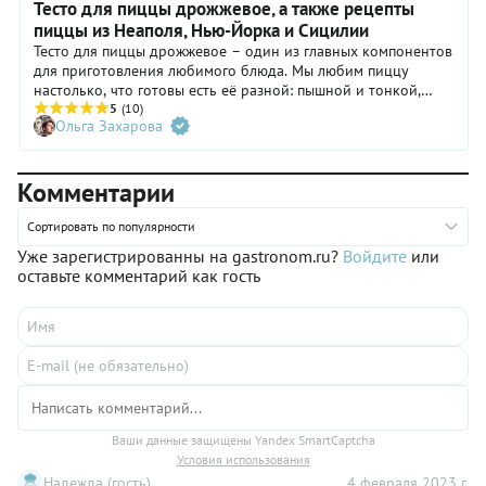
Тесто для пиццы дрожжевое, а также рецепты
пиццы из Неаполя, Нью-Йорка и Сицилии
Тесто для пиццы дрожжевое – один из главных компонентов
для приготовления любимого блюда. Мы любим пиццу
настолько, что готовы есть её разной: пышной и тонкой,
круглой и прямоугольной и знаем, что дрожжи очень важны
5
(10)
Ольга Захарова
для её теста. Мы поговорили с фанатом пиццы – синьором
Марчелло Стоцци, потомственным поваром из Рима и узнали
тонкости приготовления дрожжевого теста, известные
Комментарии
только итальянцам.
Сортировать по популярности
Уже зарегистрированны на gastronom.ru?
Войдите
или
оставьте комментарий как гость
Ваши данные защищены Yandex SmartCaptcha
Условия использования
Надежда (гость)
4 февраля 2023 г.