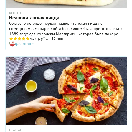
РЕЦЕПТ
Неаполитанская пицца
Согласно легенде, первая неаполитанская пицца с
помидорами, моцареллой и базиликом была приготовлена в
1889 году для королевы Маргариты, которая была покорена
1 ч 30 мин
вкусом столь необычного пирога. Стоит ли говорить, что
4.71
(7)
gastronom
придворный повар с тех пор не раз исполнял это блюдо «на
бис»?! Кстати, пицца с помидорами и моцареллой получила
имя той самой королевы, выдавшей неаполитанскому
кулинарному чуду путевку в жизнь. С тех пор пицца
уверенно завоевывала все новые и новые пространства,
смело шагая через горы, моря и океаны. И очень многие
сейчас любят именно неаполитанскую пиццу — на тонком
тесте с сочной аппетитной начинкой.
СТАТЬЯ