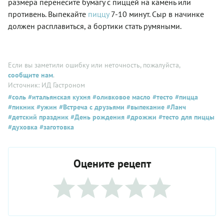
размера перенесите бумагу с пиццей на камень или
противень. Выпекайте
пиццу
7-10 минут. Сыр в начинке
должен расплавиться, а бортики стать румяными.
Если вы заметили ошибку или неточность, пожалуйста,
сообщите нам
.
Источник: ИД Гастроном
#соль
#итальянская кухня
#оливковое масло
#тесто
#пицца
#пикник
#ужин
#Встреча с друзьями
#выпекание
#Ланч
#детский праздник
#День рождения
#дрожжи
#тесто для пиццы
#духовка
#заготовка
Оцените рецепт