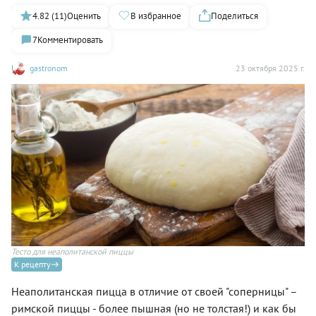
4.82 (11)
Оценить
В избранное
Поделиться
7
Комментировать
gastronom
23 октября 2025 г.
Тесто для неаполитанской пиццы
К рецепту
Неаполитанская пицца в отличие от своей "соперницы" –
римской пиццы - более пышная (но не толстая!) и как бы