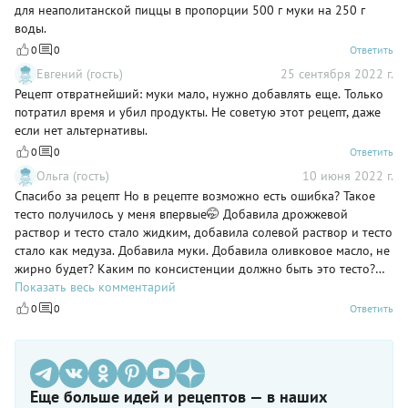
для неаполитанской пиццы в пропорции 500 г муки на 250 г
воды.
0
0
Ответить
Евгений (гость)
25 сентября 2022 г.
Рецепт отвратнейший: муки мало, нужно добавлять еще. Только
потратил время и убил продукты. Не советую этот рецепт, даже
если нет альтернативы.
0
0
Ответить
Ольга (гость)
10 июня 2022 г.
Спасибо за рецепт Но в рецепте возможно есть ошибка? Такое
тесто получилось у меня впервые🤭 Добавила дрожжевой
раствор и тесто стало жидким, добавила солевой раствор и тесто
стало как медуза. Добавила муки. Добавила оливковое масло, не
жирно будет? Каким по консистенции должно быть это тесто?
Если, как медуза, тогда все ОК
Показать весь комментарий
0
0
Ответить
Еще больше идей и рецептов — в наших