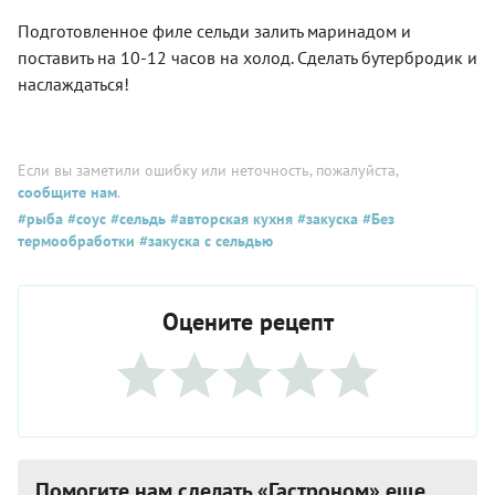
Подготовленное филе сельди залить маринадом и
поставить на 10-12 часов на холод. Сделать бутербродик и
наслаждаться!
Если вы заметили ошибку или неточность, пожалуйста,
сообщите нам
.
#рыба
#соус
#сельдь
#авторская кухня
#закуска
#Без
термообработки
#закуска с сельдью
Оцените рецепт
Помогите нам сделать «Гастроном» еще