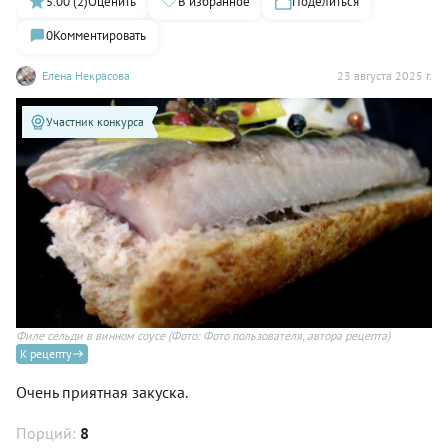
5.00 (2)
Оценить
В избранное
Поделиться
0
Комментировать
Елена Некрасова
23 августа 2025 г.
Участник конкурса
Филе сельди в винном соусе
(Фото: Фото пользователя, автора рецепта)
К рецепту
Очень приятная закуска.
Порций:
8