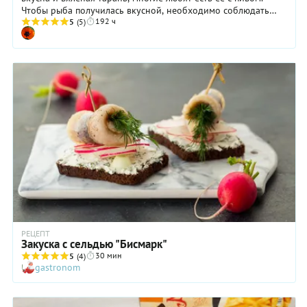
Чтобы рыба получилась вкусной, необходимо соблюдать
192 ч
при засолке ряд правил.
5
(5)
РЕЦЕПТ
Закуска с сельдью "Бисмарк"
30 мин
5
(4)
gastronom