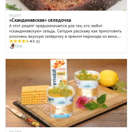
РЕЦЕПТ
«Скандинавская» селедочка
А этот рецепт предназначается для тех, кто любит
«скандинавскую» сельдь. Сегодня расскажу как приготовить
оооочень вкусную селёдочку в пряном маринаде из вина.
Красное вино обладает исключительными качествами для
4.5
(2)
Оля
маринада, оно содержит уникальный сбалансированный
набор: потрясающий аромат и натуральные кислоты,
которые способны превратить обыкновенную селедку в
настоящий деликатес. А пряности и специи удачно
дополняют этот наивкуснейший союз!