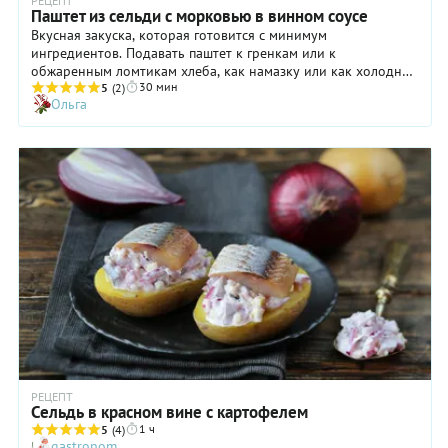
РЕЦЕПТ
Паштет из сельди с морковью в винном соусе
Вкусная закуска, которая готовится с минимум
ингредиентов. Подавать паштет к гренкам или к
обжаренным ломтикам хлеба, как намазку или как холодную
30 мин
закуску. Паштетом удобно наполнять тарталетки или делать
5
(2)
Ольга
мини-бутерброды для фуршетного стола.
РЕЦЕПТ
Сельдь в красном вине с картофелем
1 ч
5
(4)
gastronom