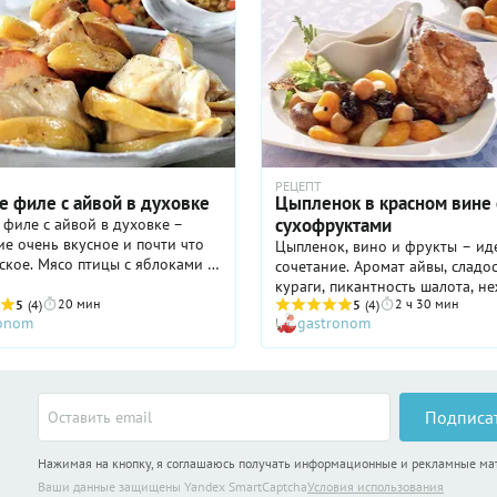
РЕЦЕПТ
е филе с айвой в духовке
Цыпленок в красном вине 
сухофруктами
филе с айвой в духовке –
е очень вкусное и почти что
Цыпленок, вино и фрукты – ид
ское. Мясо птицы с яблоками и
сочетание. Аромат айвы, сладо
ожалуй, один из самых
кураги, пикантность шалота, н
ых тандемов после мяса и
20 мин
2 ч 30 мин
5
(4)
мясо и густой винный соус – ч
5
(4)
ronom
gastronom
. Мы предлагаем не просто
быть лучше для воскресного об
х вместе, а красиво вставить
хмурый осенний день
айвы в надрезы на курином
но хорошо пропитается и
я еще вкуснее. А главное –
Подписа
ьте гарнир поярче, например,
ые колечки баклажанов со
и перцами разных цветов или
Нажимая на кнопку, я соглашаюсь получать информационные и рекламные м
 греческий салат с кольцами
Ваши данные защищены Yandex SmartCaptcha
Условия использования