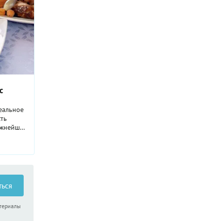
с
еальное
сть
ежнейшее
то может
еда в
ться
атериалы