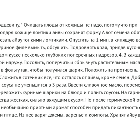
ердцевину. * Очищать плоды от кожицы не надо, потому что при
агодаря кожице ломтики айвы сохранят форму. А вот семена обя
езать айву тонкими ломтиками. Опустить на 1 мин. в кипящую во
Куриное филе вымыть, обсушить. Подровнять края, придав кусо
дом куске несколько глубоких поперечных надрезов. 4. В каж
ой наружу. Посолить, поперчить и сбрызнуть растительным масло
 в фольгу так, чтобы получился шарик. Положить на противень, 
. Сложить в сотейник все, что осталось от айвы, кроме семян. До
 соуса не уменьшится в 3 раза. Ввести сливочное масло, переме
 переложить куриные шарики на блюдо и полить соусом. На гарн
егда жесткая, сильно вяжущим вкусом. Но после термической 
и необычайно приятный аромат способен придать пикантность
и птице. Из нее варят джемы, варенье и компоты. Хранят айву 