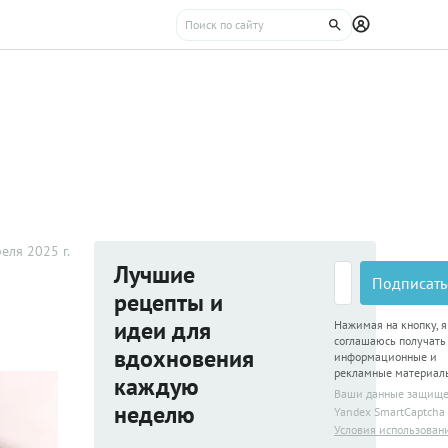
еля 2025 г.
Лучшие
Подписать
рецепты и
идеи для
Нажимая на кнопку, я
соглашаюсь получать
вдохновения
информационные и
рекламные материал
каждую
Ваши данные защищ
неделю
Yandex SmartCaptcha
Условия использован