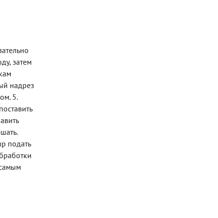
зательно
ду, затем
чкам
дый надрез
м. 5.
поставить
бавить
шать.
ир подать
обработки
 самым
в