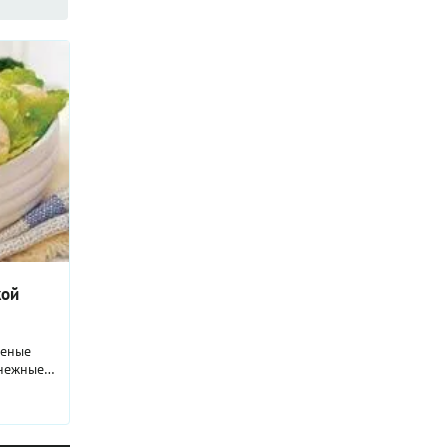
кой
леные
нежные и
 эта
отлично
а пару,