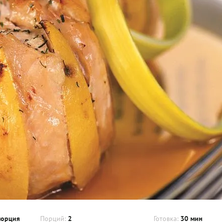
порция
Порций:
2
Готовка:
30 мин