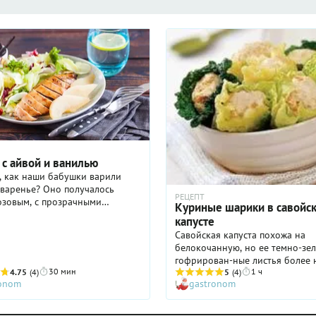
о лука и ароматным маслом. И
ш стол заиграет яркими
.
 с айвой и ванилью
, как наши бабушки варили
варенье? Оно получалось
РЕЦЕПТ
озовым, с прозрачными
Куриные шарики в савойс
... И его невыносимо хотелось
капусте
 сразу всю банку. Здесь айва не
Савойская капуста похожа на
адкая и значительно светлее, но
белокочанную, но ее темно-зе
съесть ее сразу побольше
гофрирован-ные листья более 
 кусочками сочной курицы
30 мин
1 ч
4.75
(4)
ароматные. Благодаря тому, что
5
(4)
 сильное.
ronom
gastronom
капуста не такая жесткая, она 
подхо-дит для приготовления н
жарения и фарши-рования.