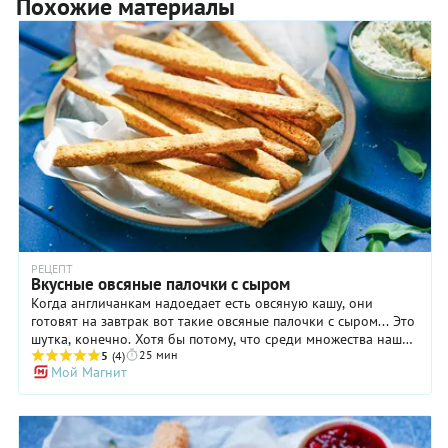
Похожие материалы
РЕЦЕПТ
Вкусные овсяные палочки с сыром
Когда англичанкам надоедает есть овсяную кашу, они
готовят на завтрак вот такие овсяные палочки с сыром... Это
шутка, конечно. Хотя бы потому, что среди множества наших
25 мин
друзей-англичан нет ни одного, кто бы ел овсянку на
5
(4)
Мой Магнит
завтрак. А сотрудники нашей редакции, многие из которых
являются пламенными поклонниками этого злака в любом
виде, с удовольствием съели эти палочки после работы,
причем под пиво. Используйте этот рецепт палочек из
овсяных хлопьев как базовый, разнообразя его различными