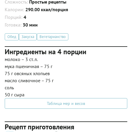
Сложность:
Простые рецепты
Калории:
290.00 ккал/порция
Порций:
4
Готовка:
30 мин
Обед
Закуска
Вегетарианство
Ингредиенты на 4 порции
молоко – 3 ст. л.
мука пшеничная – 75 г
75 г овсяных хлопьев
масло сливочное – 75 г
соль
50 г сыра
Таблица мер и весов
Рецепт приготовления