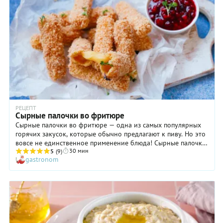
добавками по своему вкусу.
РЕЦЕПТ
Сырные палочки во фритюре
Сырные палочки во фритюре — одна из самых популярных
горячих закусок, которые обычно предлагают к пиву. Но это
вовсе не единственное применение блюда! Сырные палочки
30 мин
хороши и сами по себе: их можно есть просто так,
5
(9)
gastronom
наслаждаясь оригинальной текстурой: под хрустящей
оболочкой скрывается горячая тягучая серединка. Однако
стоит иметь в виду, что сделать их заранее или впрок не
получится, потому что даже после недолгого хранения вы
получите нечто «резиновое» и совершенно не вкусное. Так
что, готовьте сырные палочки во фритюре по нашему
рецепту, правильно рассчитывая количество порций, так,