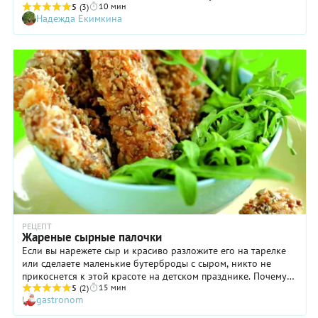
10 мин
долгое время. А как приготовить овсяноблин с сыром
5
(3)
Надежда Екимкина
быстро и просто мы расскажем в пошаговом рецепте с фото.
Чтобы снизить количество калорий, используйте молоко и
сыр с низким процентом жирности. Добавляйте немного
растительного масла во время жарки. Используйте только
яичный белок. Готовьте на медленном огне, чтобы блин
хорошо пропекся. Освяноблин – это отличная база для
кулинарных экспериментов. В качестве начинки подойдут
свежие овощи в сочетании с мясом или рыбой. Лучше
избегать разнообразных колбасных изделий, если вы хотите
сделать завтрак действительно полезным.
РЕЦЕПТ
Жареные сырные палочки
Если вы нарежете сыр и красиво разложите его на тарелке
или сделаете маленькие бутерброды с сыром, никто не
прикоснется к этой красоте на детском празднике. Почему?
15 мин
Да потому что ску-у-чно! Это можно съесть и дома, а в
5
(2)
gastronom
гостях да на праздник хочется чего-нибудь такого, чего
обычно занятые родители не дают. И сырные палочки как