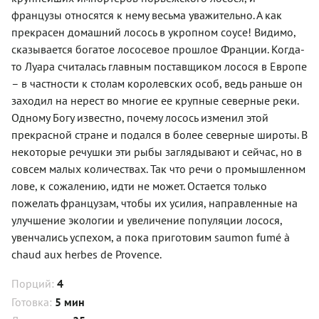
французы относятся к нему весьма уважительно. А как
прекрасен домашний лосось в укропном соусе! Видимо,
сказывается богатое лососевое прошлое Франции. Когда-
то Луара считалась главным поставщиком лосося в Европе
– в частности к столам королевских особ, ведь раньше он
заходил на нерест во многие ее крупные северные реки.
Одному Богу известно, почему лосось изменил этой
прекрасной стране и подался в более северные широты. В
некоторые речушки эти рыбы заглядывают и сейчас, но в
совсем малых количествах. Так что речи о промышленном
лове, к сожалению, идти не может. Остается только
пожелать французам, чтобы их усилия, направленные на
улучшение экологии и увеличение популяции лосося,
увенчались успехом, а пока приготовим saumon fumé à
chaud aux herbes de Provence.
Порций:
4
Готовка:
5 мин