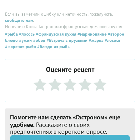
Если вы заметили ошибку или неточность, пожалуйста,
сообщите нам
.
Источник: Книга Гастронома: французская домашняя кухня
#рыба
#лосось
#французская кухня
#маринование
#второе
блюдо
#ужин
#обед
#Встреча с друзьями
#жарка
#лосоcь
#жареная рыба
#блюдо из рыбы
Оцените рецепт
Помогите нам сделать «Гастроном» еще
удобнее.
Расскажите о своих
предпочтениях в коротком опросе.