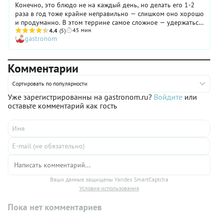
Конечно, это блюдо не на каждый день, но делать его 1-2
раза в год тоже крайне неправильно — слишком оно хорошо
и продуманно. В этом террине самое сложное — удержаться
45 мин
и не съесть его раньше 6 часов, положенных для
4.4
(5)
gastronom
охлаждения.
Комментарии
Сортировать по популярности
Уже зарегистрированны на gastronom.ru?
Войдите
или
оставьте комментарий как гость
Ваши данные защищены Yandex SmartCaptcha
Условия использования
Пока нет комментариев