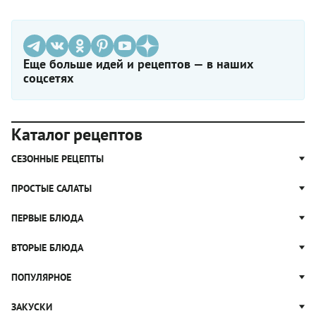
Еще больше идей и рецептов — в наших
соцсетях
Каталог рецептов
СЕЗОННЫЕ РЕЦЕПТЫ
Рецепты из капусты
ПРОСТЫЕ САЛАТЫ
Блюда с картошкой
Простые салаты
ПЕРВЫЕ БЛЮДА
Рецепты с грибами
Салат Оливье
Яблочные пироги
Щи
ВТОРЫЕ БЛЮДА
Салат Цезарь
Рецепты с клюквой
Борщ
Салат Нисуаз
Котлеты
ПОПУЛЯРНОЕ
Блюда из тыквы
Рассольник
Салат Мимоза
Плов
Гороховый суп
Пицца
ЗАКУСКИ
Крабовый салат
Пельмени