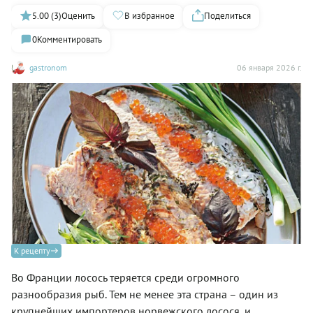
5.00 (3)
Оценить
В избранное
Поделиться
0
Комментировать
gastronom
06 января 2026 г.
К рецепту
Во Франции лосось теряется среди огромного
разнообразия рыб. Тем не менее эта страна – один из
крупнейших импортеров норвежского лосося, и