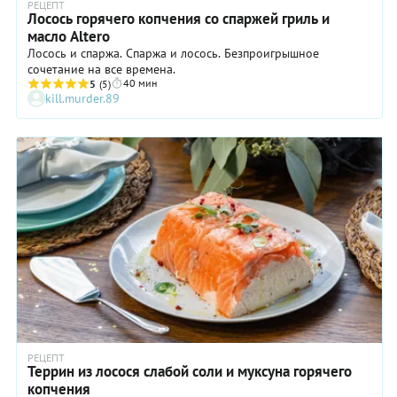
РЕЦЕПТ
Лосось горячего копчения со спаржей гриль и
масло Altero
Лосось и спаржа. Спаржа и лосось. Безпроигрышное
сочетание на все времена.
40 мин
5
(5)
kill.murder.89
РЕЦЕПТ
Террин из лосося слабой соли и муксуна горячего
копчения