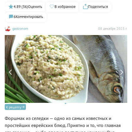
4.89 (36)
Оценить
В избранное
Поделиться
6
Комментировать
gastronom
08 декабря 2023 г.
м»)
Фо
К рецепту
Форшмак из селедки — одно из самых известных и
простейших еврейских блюд. Приятно и то, что главная