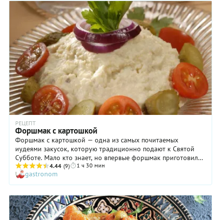
РЕЦЕПТ
Форшмак с картошкой
Форшмак с картошкой — одна из самых почитаемых
иудеями закусок, которую традиционно подают к Святой
Субботе. Мало кто знает, но впервые форшмак приготовили
1 ч 30 мин
в Пруссии, а его главным ингредиентом служила жареная
4.44
(9)
gastronom
сельдь. Идея заменить жареную селедку на соленую пришла
в светлые еврейские головы сильно позже, что, по нашему
мнению, отразилось на вкусе блюда самым наилучшим
образом! Сегодня форшмак готовят из сельди с
добавлением яблок, сливочного масла, яиц и лука. Мы
решили немного усовершенствовать его состав и добавили к