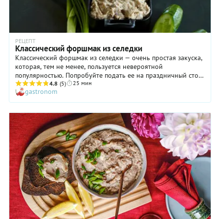
РЕЦЕПТ
Классический форшмак из селедки
Классический форшмак из селедки — очень простая закуска,
которая, тем не менее, пользуется невероятной
популярностью. Попробуйте подать ее на праздничный стол,
25 мин
и вы увидите, что она будет съедена одной из первых. Это
4.8
(5)
gastronom
кажется очень странным, особенно если изучить состав
форшмака: в него входят селедка, вымоченный в молоке
мякиш пшеничного хлеба, сливочное масло и лук. Но когда
столь обычные ингредиенты соединяются, то образуют
настоящую симфонию вкуса, к которой невозможно
остаться равнодушным. Стоит ли разгадывать секрет блюда?
Нам кажется, нет: лучше взять и приготовить его по нашему
подробному рецепту.