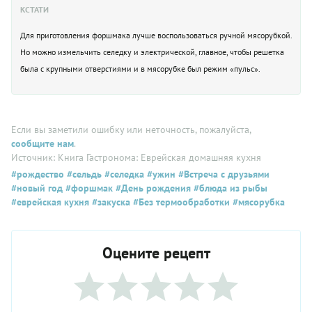
КСТАТИ
Для приготовления форшмака лучше воспользоваться ручной мясорубкой.
Но можно измельчить селедку и электрической, главное, чтобы решетка
была с крупными отверстиями и в мясорубке был режим «пульс».
Если вы заметили ошибку или неточность, пожалуйста,
сообщите нам
.
Источник: Книга Гастронома: Еврейская домашняя кухня
#рождество
#сельдь
#селедка
#ужин
#Встреча с друзьями
#новый год
#форшмак
#День рождения
#блюда из рыбы
#еврейская кухня
#закуска
#Без термообработки
#мясорубка
Оцените рецепт