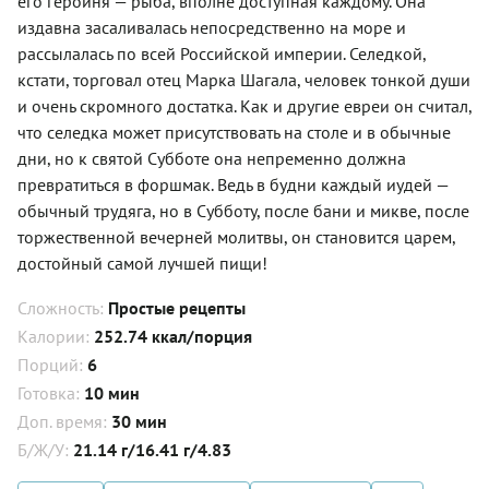
его героиня — рыба, вполне доступная каждому. Она
издавна засаливалась непосредственно на море и
рассылалась по всей Российской империи. Селедкой,
кстати, торговал отец Марка Шагала, человек тонкой души
и очень скромного достатка. Как и другие евреи он считал,
что селедка может присутствовать на столе и в обычные
дни, но к святой Субботе она непременно должна
превратиться в форшмак. Ведь в будни каждый иудей —
обычный трудяга, но в Субботу, после бани и микве, после
торжественной вечерней молитвы, он становится царем,
достойный самой лучшей пищи!
Сложность:
Простые рецепты
Калории:
252.74 ккал/порция
Порций:
6
Готовка:
10 мин
Доп. время:
30 мин
Б/Ж/У:
21.14 г/16.41 г/4.83