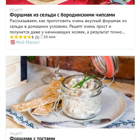
РЕЦЕПТ
Форшмак из сельди с бородинскими чипсами
Рассказываем, как приготовить очень вкусный форшмак из
сельди в домашних условиях. Рецепт очень прост и
получится даже у начинающих хозяек, а результат точно
20 мин
понравится. В этой закуске, кроме филе сельди, мы
5
(3)
Мой Магнит
используем мягкое сливочное, измельченный репчатый лук,
замоченный в молоке пшеничный хлеб и немного соевого
соуса для более сложной палитры вкусов и усиления умами.
Некоторые хозяйки с этой же целью добавляют в форшмак
горчицу или тертый сыр – возможно, вам понравится и одно
из этих решений.
РЕЦЕПТ
Форшмак с тостами