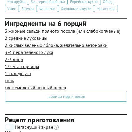
Мясорубка
Без термообработки
Еврейская кухня
Обед
Ужин
Закуска
Форшмак
Холодные закуски
Масленица
Ингредиенты на 6 порций
3 жирные сельди пряного посола (или слабокопченые)
2 средние луковицы
2 кислых зеленых яблока, желательно антоновки
3-4 пера зеленого лука
2-3 яйца
1/2 ч. л. горчицы
1 ст. л. уксуса
соль
свежемолотый черный перец
Таблица мер и весов
Рецепт приготовления
Негаснущий экран