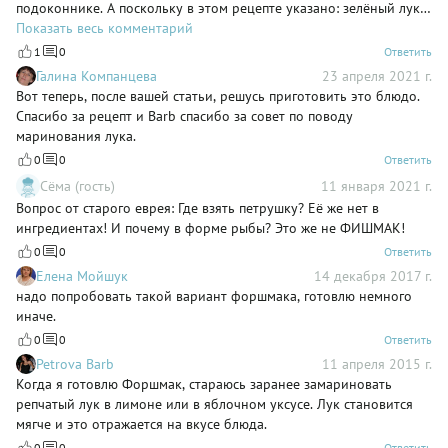
подоконнике. А поскольку в этом рецепте указано: зелёный лук
ИЛИ петрушка, вопрос считаю решёным. В данном случае мы
Показать весь комментарий
выбрали зелёный лук. 2) А почему бы и не в форме рыбы. В
1
0
Ответить
основе этого блюда - селёдка. Селёдка - это рыба, поэтому и
Галина Компанцева
23 апреля 2021 г.
выбрали такую форму подачи. Она только рекомендательная,
Вот теперь, после вашей статьи, решусь приготовить это блюдо.
поэтому каждый подаёт, как считает нужным) Разве форма здесь
Спасибо за рецепт и Barb спасибо за совет по поводу
важнее содержания? 3) Не нужно делать так много копий одного
маринования лука.
комментария. Количество не влияет на быстроту размещений)
0
0
Ответить
Все комментарии у нас проходят модерацию.
Сёма (гость)
11 января 2021 г.
Вопрос от старого еврея: Где взять петрушку? Её же нет в
ингредиентах! И почему в форме рыбы? Это же не ФИШМАК!
0
0
Ответить
Елена Мойшук
14 декабря 2017 г.
надо попробовать такой вариант форшмака, готовлю немного
иначе.
0
0
Ответить
Petrova Barb
11 апреля 2015 г.
Когда я готовлю Форшмак, стараюсь заранее замариновать
репчатый лук в лимоне или в яблочном уксусе. Лук становится
мягче и это отражается на вкусе блюда.
0
0
Ответить