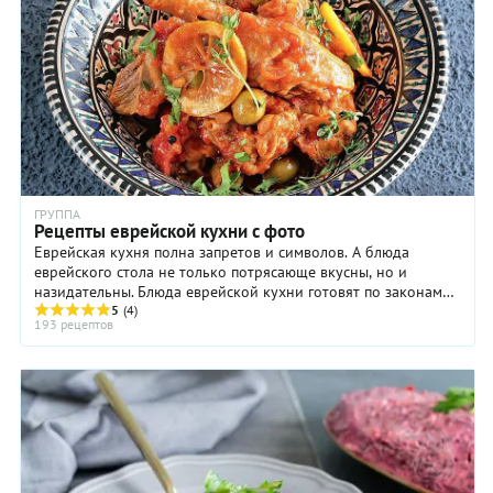
этим ингредиентам отварной картофель.
ГРУППА
Рецепты еврейской кухни с фото
Еврейская кухня полна запретов и символов. А блюда
еврейского стола не только потрясающе вкусны, но и
назидательны. Блюда еврейской кухни готовят по законам
5
(4)
кашрута. На иврите «кашрут» ...
193 рецептов