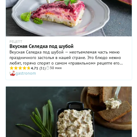
РЕЦЕПТ
Вкусная Селедка под шубой
Вкусная Селедка под шубой — неотъемлемая часть меню
праздничного застолья в нашей стране. Это блюдо нежно
любят, горячо спорят о самом «правильном» рецепте его
30 мин
приготовления, изобретают оригинальные способы подачи
4.71
(31)
gastronom
или собственные вариации на тему. Вот и мы решили
немного пофантазировать! Почему бы, например, не
добавить в селедку под шубой слой яблок с лимонным
соком? Получается, изысканно, оригинально и очень вкусно.
Яблоки прекрасно сочетаются с отварными овощами,
яйцами, а также немного приглушают резкий вкус мелко
нарезанного репчатого лука. Попробуйте!