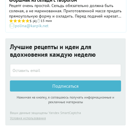
Форшмак из сельди с творогом
Рецепт очень простой. Сельдь обязательно должна быть
соленая, а не маринованная. Приготовленной массе придать
прямоугольную форму и охладить. Перед подачей нарезать
15 мин
на порции, положить на тарелки и украсить зеленью и
5
(4)
polina@karpik.net
лимоном. А можно просто намазать на хлеб.
Лучшие рецепты и идеи для
вдохновения каждую неделю
Подписаться
Нажимая на кнопку, я соглашаюсь получать информационные и
рекламные материалы
Ваши данные защищены Yandex SmartCaptcha
Условия использования