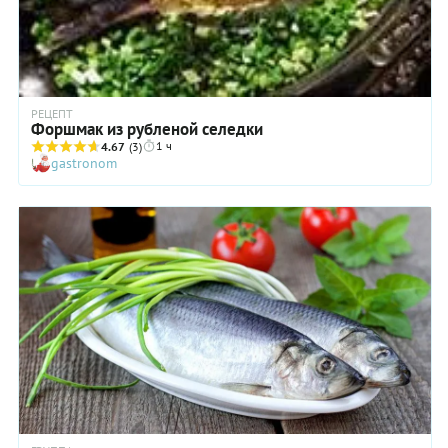
РЕЦЕПТ
Форшмак из рубленой селедки
1 ч
4.67
(3)
gastronom