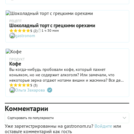
РЕЦЕПТ
Шоколадный торт с грецкими орехами
1 ч 30 мин
5
(2)
gastronom
ПРОДУКТ
Кофе
Вы когда-нибудь пробовали кофе, который пахнет
коньяком, но не содержит алкоголя? Или замечали, что
некоторые зерна отдают нотами вишни и жасмина? Все дело
в обработке и регионе, ведь один и тот же сорт может
5
(3)
Ольга Захарова
звучать совершенно по-разному. А еще кофе занимает
второе место в мире по объемам торговли после нефти, и
при этом большинство покупателей до сих пор
Комментарии
ориентируются только на цвет упаковки. При этом важно
обращать внимание на степень обжарки и дату, а не
раскрученный бренд. В этом материале мы собрали
Сортировать по популярности
максимум полезного: как отличить свежее зерно от
Уже зарегистрированны на gastronom.ru?
Войдите
или
залежавшегося, почему дата обжарки важнее даты упаковки
оставьте комментарий как гость