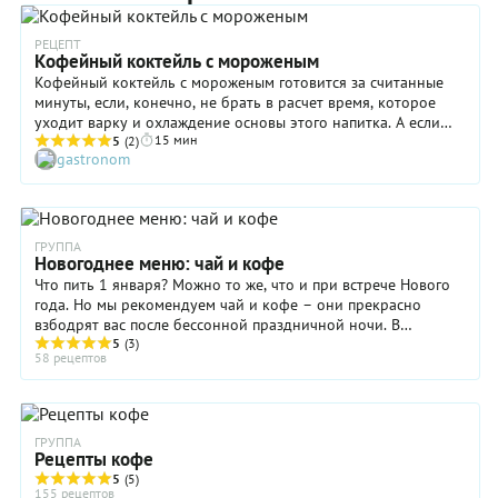
РЕЦЕПТ
Кофейный коктейль с мороженым
Кофейный коктейль с мороженым готовится за считанные
минуты, если, конечно, не брать в расчет время, которое
уходит варку и охлаждение основы этого напитка. А если
15 мин
учитывать — то полчаса, не более. Такой кофейный коктейль
5
(2)
gastronom
будет очень приятен в жару днем: он и взбодрит, и отлично
освежит, особенно если в бокалы добавить немного
измельченного пищевого льда. Со вкусом прохладительного
напитка можно от души поиграть, например, заменить
сливочное мороженое мятным, карамельным или
ГРУППА
Новогоднее меню: чай и кофе
шоколадным. Попробуйте!
Что пить 1 января? Можно то же, что и при встрече Нового
года. Но мы рекомендуем чай и кофе – они прекрасно
взбодрят вас после бессонной праздничной ночи. В
праздничный день вкус чая можно разнообразить,
5
(3)
58 рецептов
превратить его в напиток с оригинальным вкусом. Чай
прекрасно сочетается со всевозможными фруктами и
ягодами – как свежими, так и сухими, соками, молоком,
пряностями (корицей, гвоздикой, кардамоном), алкоголем.
ГРУППА
Добавьте в чёрный чай полоски апельсиновой и лимонной
Рецепты кофе
цедры – таким
5
(5)
155 рецептов