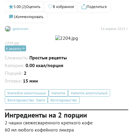
5.00 (2)
Оценить
В избранное
Поделиться
1
Комментировать
gastronom
14 апреля 2025 г.
2204.jpg
К рецепту
Сложность:
Простые рецепты
Калории:
0.00 ккал/порция
Порций:
2
Готовка:
15 мин
Коктейли алкогольные
Напиток
Напиток алкогольный
Вегетарианство: Лакто
Вегетарианство
Ингредиенты на 2 порции
2 чашки свежесваренного крепкого кофе
60 мл любого кофейного ликера