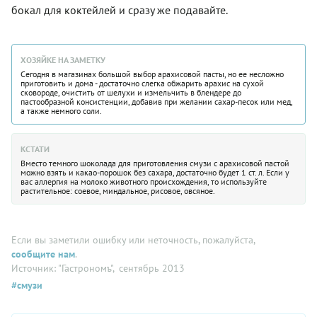
бокал для коктейлей и сразу же подавайте.
ХОЗЯЙКЕ НА ЗАМЕТКУ
Сегодня в магазинах большой выбор арахисовой пасты, но ее несложно
приготовить и дома - достаточно слегка обжарить арахис на сухой
сковороде, очистить от шелухи и измельчить в блендере до
пастообразной консистенции, добавив при желании сахар-песок или мед,
а также немного соли.
КСТАТИ
Вместо темного шоколада для приготовления смузи с арахисовой пастой
можно взять и какао-порошок без сахара, достаточно будет 1 ст. л. Если у
вас аллергия на молоко животного происхождения, то используйте
растительное: соевое, миндальное, рисовое, овсяное.
Если вы заметили ошибку или неточность, пожалуйста,
сообщите нам
.
Источник: "Гастрономъ"
, сентябрь 2013
#смузи