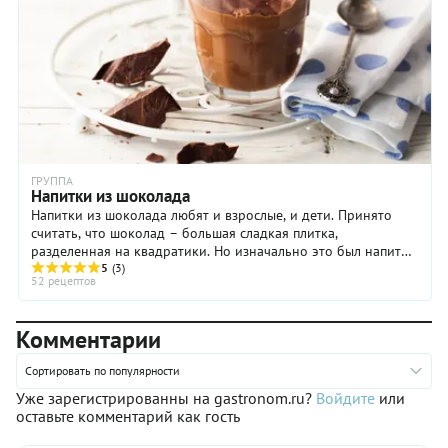
ГРУППА
Напитки из шоколада
Напитки из шоколада любят и взрослые, и дети. Принято
считать, что шоколад – большая сладкая плитка,
разделенная на квадратики. Но изначально это был напиток
– ароматный и очень горький. Его название – чоколатль –
5
(3)
52 рецептов
так и переводилось: «горькая вода». И прошло не одно
столетие, прежде чем шоколад перестал быть таковым и
появились напитки, созданные на его основе. Самые
Комментарии
популярные из них - горячий шоколад и молочно-
шоколадный коктейль.
Сортировать по популярности
Уже зарегистрированны на gastronom.ru?
Войдите
или
оставьте комментарий как гость