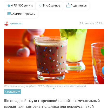
4.75 (4)
Оценить
В избранное
Поделиться
1
Комментировать
gastronom
24 февраля 2025 г.
Шоколадный смузи
(Фото: ООО «Издательский дом «Гастроном»)
К рецепту
Шоколадный смузи с ореховой пастой – замечательный
вариант для завтрака, полдника или перекуса. Такой