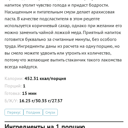
напиток утолит чувство голода и придаст бодрости.
Насыщенным и питательным смузи делает арахисовая
паста. В качестве подсластителя в этом рецепте
используется коричневый сахар, однако при желании его
можно заменить чайной ложкой меда. Приятный напиток
готовится буквально за считанные минуты, без особого
труда. Ингредиенты даны из расчета на одну порцию, но
вы смело можете удвоить или утроить их количество,
потому что желающие выпить стаканчик такого лакомства
всегда найдутся.
Калории:
452.31 ккал/порция
Порций:
1
Готовка:
15 мин
Б/Ж/У:
16.25 г/30.35 г/27.57
Перекус
Полдник
Смузи
Ингредиенты на 1 порцию