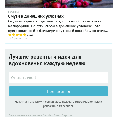
ГРУППА
Смузи в домашних условиях
Смузи изобрели в одержимой здоровым образом жизни
Калифорнии. По сути, смузи в домашних условиях - это
приготовленный в блендере фруктовый коктейль, но очень
густой. Отличие смузи от обычного коктейля в том, что
5
(4)
165 рецептов
готовится оно не из соков, а из пюре или даже из фруктов
целиком. Таким образом, в смузи содержится значительно
больше клетчатки. И как следствие, оно очень полезно для
пищеварения и вообще. Подавайте смузи к столу с двумя
Лучшие рецепты и идеи для
трубочками - во-первых, так принято, а во-вторых, удобнее.
вдохновения каждую неделю
Подписаться
Нажимая на кнопку, я соглашаюсь получать информационные и
рекламные материалы
Ваши данные защищены Yandex SmartCaptcha