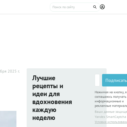
бря 2025 г.
Лучшие
Подписать
рецепты и
идеи для
Нажимая на кнопку, я
соглашаюсь получать
вдохновения
информационные и
рекламные материал
каждую
Ваши данные защищ
неделю
Yandex SmartCaptcha
Условия использован