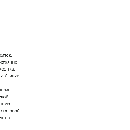
елток.
остоянно
желтка.
к. Сливки
шлаг,
елой
енную
 столовой
уг на