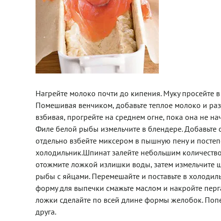
Нагрейте молоко почти до кипения. Муку просейте в 
Помешивая венчиком, добавьте теплое молоко и раз
взбивая, прогрейте на среднем огне, пока она не нач
Филе белой рыбы измельчите в блендере. Добавьте 
отдельно взбейте миксером в пышную пену и постепе
холодильник.Шпинат залейте небольшим количеством
отожмите ложкой излишки воды, затем измельчите шпи
рыбы с яйцами. Перемешайте и поставьте в холодил
форму для выпечки смажьте маслом и накройте пер
ложки сделайте по всей длине формы желобок. Попер
друга.