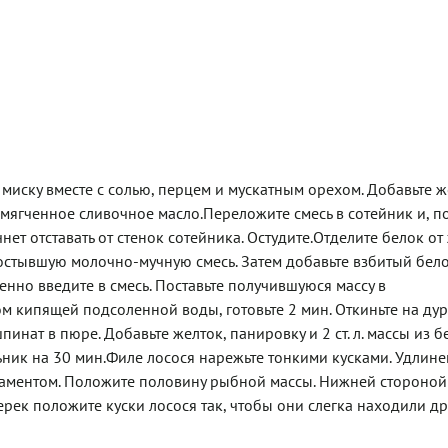
миску вместе с солью, перцем и мускатным орехом. Добавьте ж
мягченное сливочное масло.Переложите смесь в сотейник и, п
нет отставать от стенок сотейника. Остудите.Отделите белок от 
остывшую молочно-мучную смесь. Затем добавьте взбитый бело
нно введите в смесь. Поставьте получившуюся массу в
 кипящей подсоленной воды, готовьте 2 мин. Откиньте на дур
нат в пюре. Добавьте желток, панировку и 2 ст. л. массы из б
ьник на 30 мин.Филе лосося нарежьте тонкими кусками. Удлин
гаментом. Положите половину рыбной массы. Нижней стороной
ек положите куски лосося так, чтобы они слегка находили др