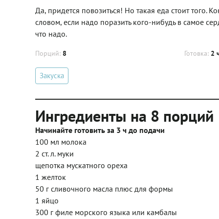
Да, придется повозиться! Но такая еда стоит того. 
словом, если надо поразить кого-нибудь в самое серд
что надо.
Порций:
8
Готовка:
2 
Закуска
Ингредиенты на 8 порций
Начинайте готовить за 3 ч до подачи
100 мл молока
2 ст. л. муки
щепотка мускатного ореха
1 желток
50 г сливочного масла плюс для формы
1 яйцо
300 г филе морского языка или камбалы