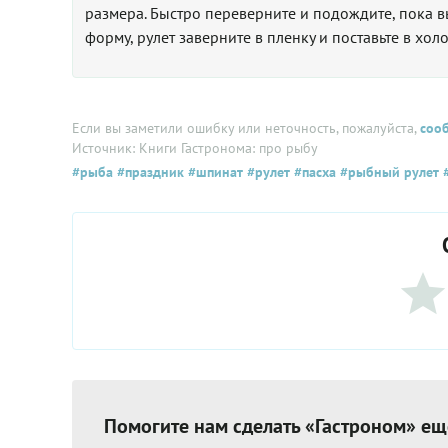
размера. Быстро переверните и подождите, пока в
форму, рулет заверните в пленку и поставьте в хол
Если вы заметили ошибку или неточность, пожалуйста,
соо
Источник: Книги Гастронома: про рыбу
#рыба
#праздник
#шпинат
#рулет
#пасха
#рыбный рулет
#
Помогите нам сделать «Гастроном» ещ