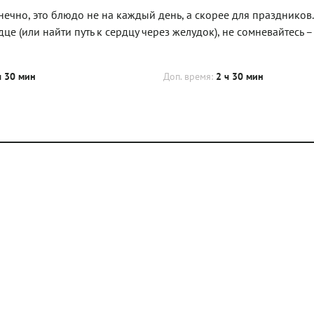
Конечно, это блюдо не на каждый день, а скорее для праздников
це (или найти путь к сердцу через желудок), не сомневайтесь – 
ч 30 мин
Доп. время:
2 ч 30 мин