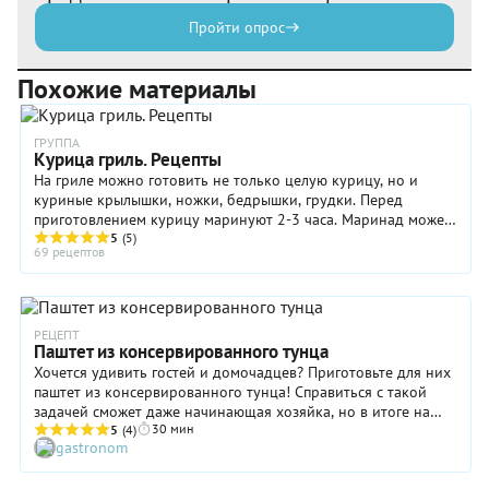
Пройти опрос
Похожие материалы
ГРУППА
Курица гриль. Рецепты
На гриле можно готовить не только целую курицу, но и
куриные крылышки, ножки, бедрышки, грудки. Перед
приготовлением курицу маринуют 2-3 часа. Маринад может
быть острый, сладковатый, пряный, ...
5
(5)
69 рецептов
РЕЦЕПТ
Паштет из консервированного тунца
Хочется удивить гостей и домочадцев? Приготовьте для них
паштет из консервированного тунца! Справиться с такой
задачей сможет даже начинающая хозяйка, но в итоге на
30 мин
столе появится весьма изысканная горячая (да-да, горячая!)
5
(4)
gastronom
закуска, которую, скорее всего, ваши друзья и близкие
никогда в жизни не пробовали. Нельзя не отметить и