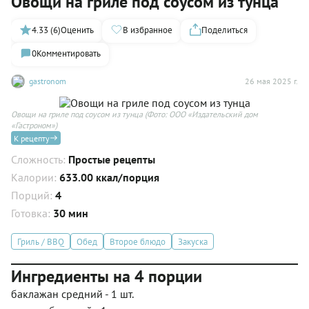
Овощи на гриле под соусом из тунца
4.33 (6)
Оценить
В избранное
Поделиться
0
Комментировать
gastronom
26 мая 2025 г.
Овощи на гриле под соусом из тунца
(Фото: ООО «Издательский дом
«Гастроном»)
К рецепту
Сложность:
Простые рецепты
Калории:
633.00 ккал/порция
Порций:
4
Готовка:
30 мин
Гриль / BBQ
Обед
Второе блюдо
Закуска
Ингредиенты на 4 порции
баклажан средний - 1 шт.