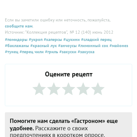
Если вы заметили ошибку или неточность, пожалуйста,
сообщите нам
.
Источник: "Коллекция рецептов"
, № 12 (140) июнь 2012
#помидоры
#укроп
#каперсы
#цукини
#сладкий перец
#баклажаны
#красный лук
#анчоусы
#лимонный сок
#майонез
#тунец
#перец чили
#гриль
#закуски
#закуска
Оцените рецепт
Помогите нам сделать «Гастроном» еще
удобнее.
Расскажите о своих
предпочтениях в коротком опросе.