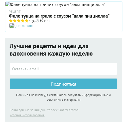
оригинальный соус, которым дополняется блюдо, состоящий
из анчоусов, каперсов, винного уксуса и оливкового масла
«экстра верджин». Скажем прямо: именно эта «добавка»
РЕЦЕПТ
Филе тунца на гриле с соусом "алла пицциолла"
выводит паштет из консервированного тунца на совершенно
новый уровень и превращает в изысканный деликатес.
30 мин
5
(4)
gastronom
Попробовать точно стоит!
Лучшие рецепты и идеи для
вдохновения каждую неделю
Подписаться
Нажимая на кнопку, я соглашаюсь получать информационные и
рекламные материалы
Ваши данные защищены Yandex SmartCaptcha
Условия использования