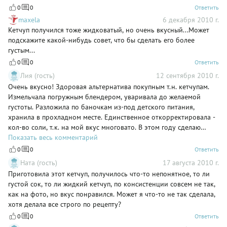
0
0
Ответить
maxela
6 декабря 2010 г.
Кетчуп получился тоже жидковатый, но очень вкусный...Может
подскажите какой-нибудь совет, что бы сделать его более
густым...
0
0
Ответить
Лия (гость)
12 сентября 2010 г.
Очень вкусно! Здоровая альтернатива покупным т.н. кетчупам.
Измельчала погружным блендером, уваривала до желаемой
густоты. Разложила по баночкам из-под детского питания,
хранила в прохладном месте. Единственное откорректировала -
кол-во соли, т.к. на мой вкус многовато. В этом году сделаю
больше, т.к. быстро съедается.
Показать весь комментарий
0
0
Ответить
Ната (гость)
17 августа 2010 г.
Приготовила этот кетчуп, получилось что-то непонятное, то ли
густой сок, то ли жидкий кетчуп, по консистенции совсем не так,
как на фото, но вкус понравился. Может я что-то не так сделала,
хотя делала все строго по рецепту?
0
0
Ответить