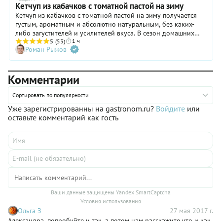
Кетчуп из кабачков с томатной пастой на зиму
Кетчуп из кабачков с томатной пастой на зиму получается
густым, ароматным и абсолютно натуральным, без каких-
либо загустителей и усилителей вкуса. В сезон домашних
1 ч
заготовок кетчуп из кабачков, рецепт которого каждый
5
(53)
Роман Рыжов
кулинар может подстроить под свой вкус, станет настоящей
находкой и поможет «спасти» излишки овощей. При
желании можно использовать и другие специи, например,
Комментарии
куркуму, бадьян, кардамон, или добавить в соус при варке
букет гарни. Рецепт кетчупа из кабачков с томатной пастой
прост и не требует много времени, секрет отличного вкуса
Сортировать по популярности
заключается в качественных и свежих ингредиентах.
Уже зарегистрированны на gastronom.ru?
Войдите
или
оставьте комментарий как гость
Ваши данные защищены Yandex SmartCaptcha
Условия использования
Ольга З
27 мая 2017 г.
Александра, попробуйте и так, а потом нам расскажите что и как