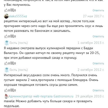
у Вас получилось.
0
0
Ответить
aleks5555xz
27 мая 2017 г.
рецептик интересный,но вот на мой взгляд , после того,как
протираем через сито надо бы еще раз прокипятить соус и лишь
потом разливать по баночкам и закатывать.
0
0
Ответить
Гость (гость)
1 октября 2013 г.
Я недавно смотрела выпуск кулинарной передачи с Бадди
Валастро. Он сделал кетчуп по своему рецепту минут за 20-25,
при этом добавил коричневый сахар и горчицу.
0
0
Ответить
Гость (гость)
2 октября 2012 г.
Интересный вкус,однако соли очень много. Получился очень
густым- варила 2 часа,протирала с помощью блендера. Очень
хорошая тенденция готовить соусы дома самим.
0
0
Ответить
Администратор web-портала Gastronom.ru
29 декабря 2010 г.
maxela: Можно добавить чуть больше сахара и проварить
подольше.