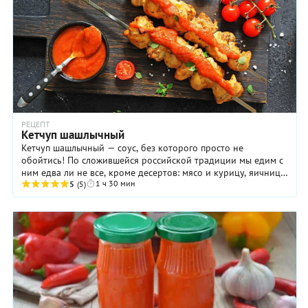
РЕЦЕПТ
Кетчуп шашлычный
Кетчуп шашлычный — соус, без которого просто не
обойтись! По сложившейся российской традиции мы едим с
ним едва ли не все, кроме десертов: мясо и курицу, яичницу,
1 ч 30 мин
сосиски, картофель, макароны. Но ...
5
(5)