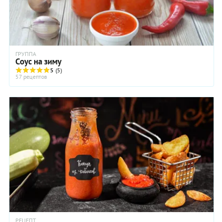
ГРУППА
Соус на зиму
5
(5)
57 рецептов
РЕЦЕПТ