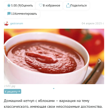
5.00 (9)
Оценить
В избранное
Поделиться
11
Комментировать
gastronom
04 апреля 2025 г.
Ке
1501.jpg
К рецепту
Домашний кетчуп с яблоками — вариация на тему
классического, имеющая свои неоспоримые достоинства.