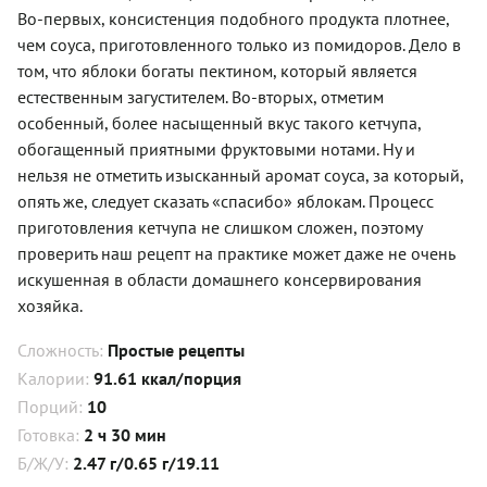
Во-первых, консистенция подобного продукта плотнее,
чем соуса, приготовленного только из помидоров. Дело в
том, что яблоки богаты пектином, который является
естественным загустителем. Во-вторых, отметим
особенный, более насыщенный вкус такого кетчупа,
обогащенный приятными фруктовыми нотами. Ну и
нельзя не отметить изысканный аромат соуса, за который,
опять же, следует сказать «спасибо» яблокам. Процесс
приготовления кетчупа не слишком сложен, поэтому
проверить наш рецепт на практике может даже не очень
искушенная в области домашнего консервирования
хозяйка.
Сложность:
Простые рецепты
Калории:
91.61 ккал/порция
Порций:
10
Готовка:
2 ч 30 мин
Б/Ж/У:
2.47 г/0.65 г/19.11