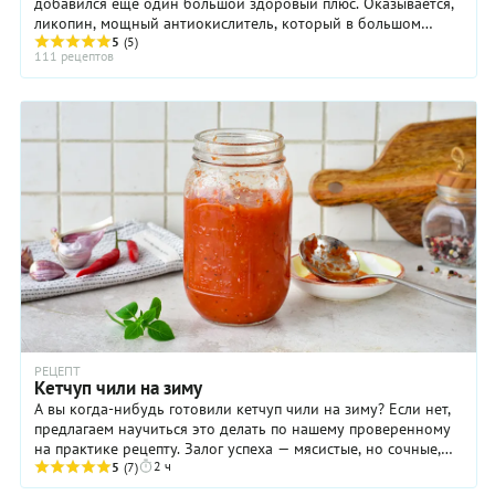
добавился ещё один большой здоровый плюс. Оказывается,
ликопин, мощный антиокислитель, который в большом
количестве содержится именно в ...
5
(5)
111 рецептов
РЕЦЕПТ
Кетчуп чили на зиму
А вы когда-нибудь готовили кетчуп чили на зиму? Если нет,
предлагаем научиться это делать по нашему проверенному
на практике рецепту. Залог успеха — мясистые, но сочные,
2 ч
крупные и спелые ...
5
(7)