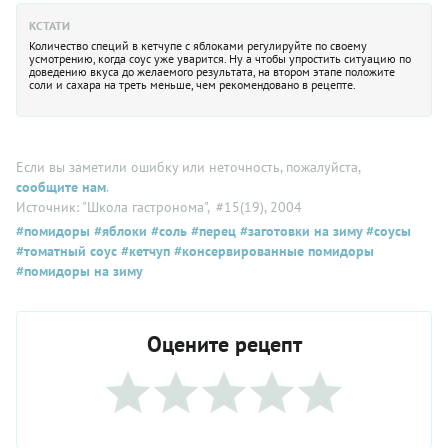
КСТАТИ
Количество специй в кетчупе с яблоками регулируйте по своему
усмотрению, когда соус уже уварится. Ну а чтобы упростить ситуацию по
доведению вкуса до желаемого результата, на втором этапе положите
соли и сахара на треть меньше, чем рекомендовано в рецепте.
Если вы заметили ошибку или неточность, пожалуйста,
сообщите нам
.
Источник: "Школа гастронома"
, #15(19), 2004
#помидоры
#яблоки
#соль
#перец
#заготовки на зиму
#соусы
#томатный соус
#кетчуп
#консервированные помидоры
#помидоры на зиму
Оцените рецепт