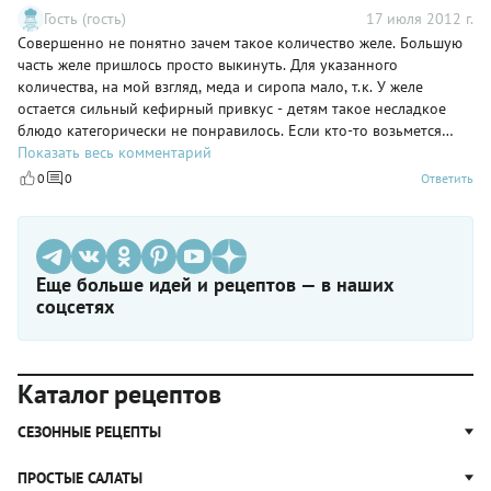
Гость (гость)
17 июля 2012 г.
Совершенно не понятно зачем такое количество желе. Большую
часть желе пришлось просто выкинуть. Для указанного
количества, на мой взгляд, меда и сиропа мало, т.к. У желе
остается сильный кефирный привкус - детям такое несладкое
блюдо категорически не понравилось. Если кто-то возьмется
делать рекомендую делать в креманках и добавлять больше
Показать весь комментарий
меда или сахара.
0
0
Ответить
Еще больше идей и рецептов — в наших
соцсетях
Каталог рецептов
СЕЗОННЫЕ РЕЦЕПТЫ
Рецепты из капусты
ПРОСТЫЕ САЛАТЫ