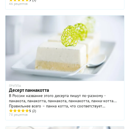
продукт, создает в тесте ...
46 рецептов
ГРУППА
Десерт паннакотта
В России название этого десерта пишут по-разному -
панакота, панакотта, паннакота, паннакотта, панна-котта...
Правильнее всего – панна котта, что соответствует
итальянскому Panna cotta ...
5
(2)
78 рецептов