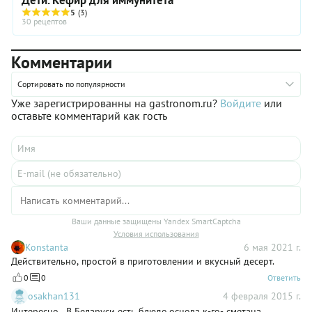
5
(3)
30 рецептов
Комментарии
Сортировать по популярности
Уже зарегистрированны на gastronom.ru?
Войдите
или
оставьте комментарий как гость
Ваши данные защищены Yandex SmartCaptcha
Условия использования
Konstanta
6 мая 2021 г.
Действительно, простой в приготовлении и вкусный десерт.
0
0
Ответить
osakhan131
4 февраля 2015 г.
Интересно...В Беларуси есть блюдо,основа к-го- сметана