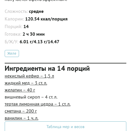
Сложность:
средне
Калории:
120.54 ккал/порция
Порций:
14
Готовка:
2 ч 30 мин
Б/Ж/У:
6.01 г/4.13 г/14.47
Желе
Ингредиенты на 14 порций
некислый кефир – 1,5 л
жидкий мед – 3 ст. л.
желатин – 40 г
вишневый сироп – 4 ст. л.
тертая лимонная цедра – 1 ст. л.
сметана – 200 г
ванилин – 1 ч. л.
Таблица мер и весов