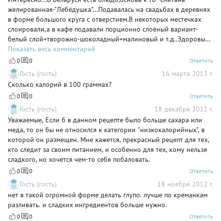
желированная-"Лебёдушка"...Подавалась на свадьбах в деревнях
в форме большого круга с отверстием.В некоторых местечках
слоировали,а в кафе подавали порционно слоёный вариант-
белый слой+творожно-шоколадный+малиновый и т.д..Здоровый
десерт полезный...
Показать весь комментарий
0
0
Ответить
Гость (гость)
16 марта 2013 г.
Сколько калорий в 100 граммах?
0
0
Ответить
Гость (гость)
18 декабря 2012 г.
Уважаемые, Если б в данном рецепте было больше сахара или
меда, то он бы не относился к категории "низкокалорийных", в
которой он размещен. Мне кажется, прекрасный рецепт для тех,
кто следит за своим питанием, и особенно для тех, кому нельзя
сладкого, но хочется чем-то себя побаловать.
0
0
Ответить
Гость (гость)
18 ноября 2012 г.
нет в такой огромной форме делать глупо. лучше по креманкам
разливать. и сладких ингредиентов больше нужно.
0
0
Ответить