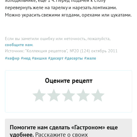
перевернуть желе на тарелку и нарезать ломтиками.
Можно украсить свежими ягодами, орехами или цукатами.
Если вы заметили ошибку или неточность, пожалуйста,
сообщите нам
.
Источник: "Коллекция рецептов"
, №20 (124) октябрь 2011
#кефир
#мед
#вишня
#десерт
#десерты
#желе
Оцените рецепт
Помогите нам сделать «Гастроном» еще
удобнее.
Расскажите о своих