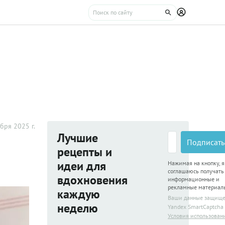
бря 2025 г.
Лучшие
Подписать
рецепты и
идеи для
Нажимая на кнопку, я
соглашаюсь получать
вдохновения
информационные и
рекламные материал
каждую
Ваши данные защищ
неделю
Yandex SmartCaptcha
Условия использован