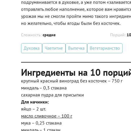
подрумянивается в духовке, а уже потом «заливаетс
отправлять любое наполнение, которое вам нравится
урожая мы не смогли пройти мимо такого ингредиент
но желательно, чтобы ягоды были без косточек.
Сложность:
средне
Порций:
1
Духовка
Чаепитие
Выпечка
Вегетарианство
Ингредиенты на 10 порци
крупный красный виноград без косточек – 750 г
миндаль – 0,3 стакана
сахарная пудра для присыпки
Для начинки:
яйцо – 2 шт.
масло сливочное – 100 г
мука – 0,25 стакана
миндаль – 1 стакан