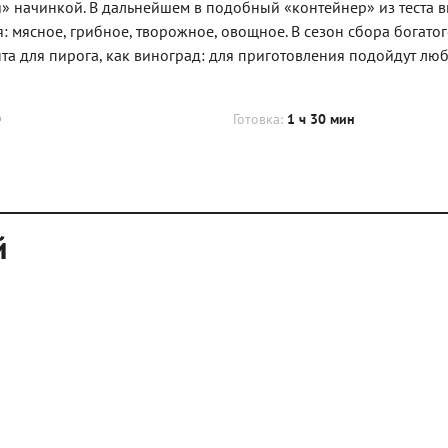
я» начинкой. В дальнейшем в подобный «контейнер» из теста 
: мясное, грибное, творожное, овощное. В сезон сбора богато
а для пирога, как виноград: для приготовления подойдут люб
0
Готовка:
1 ч 30 мин
й