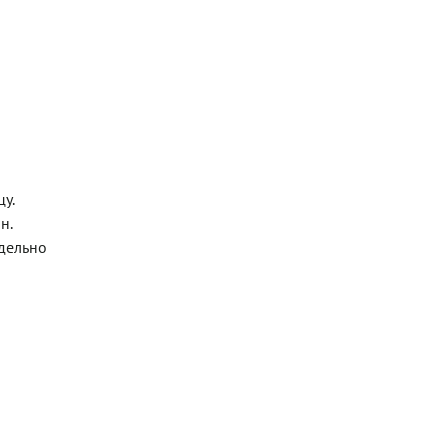
у.
н.
тдельно