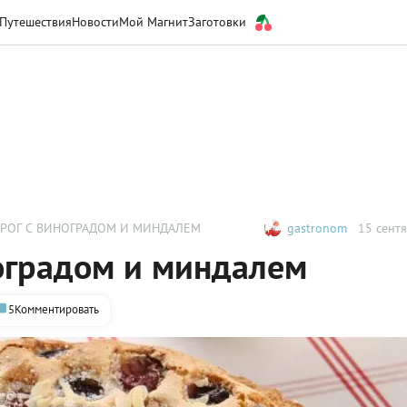
Путешествия
Новости
Мой Магнит
Заготовки
РОГ С ВИНОГРАДОМ И МИНДАЛЕМ
gastronom
15 сентя
оградом и миндалем
5
Комментировать