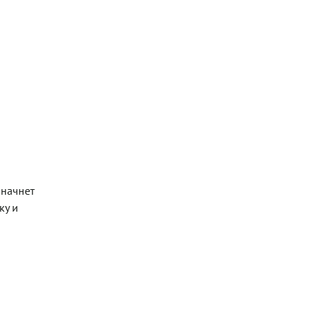
 начнет
ку и