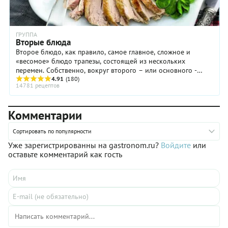
ГРУППА
Вторые блюда
Второе блюдо, как правило, самое главное, сложное и
«весомое» блюдо трапезы, состоящей из нескольких
перемен. Собственно, вокруг второго – или основного -
блюда формируется все меню обеда: выбираются закуски,
4.91
(180)
14781 рецептов
супы, десерты. Вторые блюда условно делятся на мясные,
рыбные и овощные, к ним подбирают соответствующие
гарниры. Множество прекрасных блюд, таких, как пот-о-фе,
Комментарии
кассероль, айнтопф или гуляш представляют собой первое и
второе блюдо, приготовленное в одной кастрюле. Далеко не
Сортировать по популярности
Уже зарегистрированны на gastronom.ru?
Войдите
или
оставьте комментарий как гость