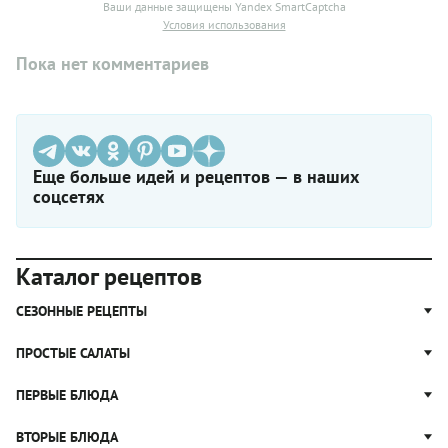
Ваши данные защищены Yandex SmartCaptcha
Условия использования
Пока нет комментариев
Еще больше идей и рецептов — в наших
соцсетях
Каталог рецептов
СЕЗОННЫЕ РЕЦЕПТЫ
Рецепты из капусты
ПРОСТЫЕ САЛАТЫ
Блюда с картошкой
Простые салаты
ПЕРВЫЕ БЛЮДА
Рецепты с грибами
Салат Оливье
Яблочные пироги
Щи
ВТОРЫЕ БЛЮДА
Салат Цезарь