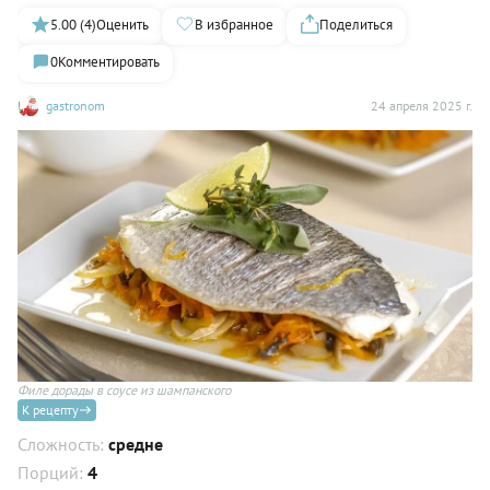
5.00 (4)
Оценить
В избранное
Поделиться
0
Комментировать
gastronom
24 апреля 2025 г.
Филе дорады в соусе из шампанского
К рецепту
Сложность:
средне
Порций:
4