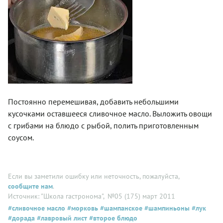
Постоянно перемешивая, добавить небольшими
кусочками оставшееся сливочное масло. Выложить овощи
с грибами на блюдо с рыбой, полить приготовленным
соусом.
Если вы заметили ошибку или неточность, пожалуйста,
сообщите нам
.
Источник: "Школа гастронома"
, №05 (175) март 2011
#сливочное масло
#морковь
#шампанское
#шампиньоны
#лук
#дорада
#лавровый лист
#второе блюдо