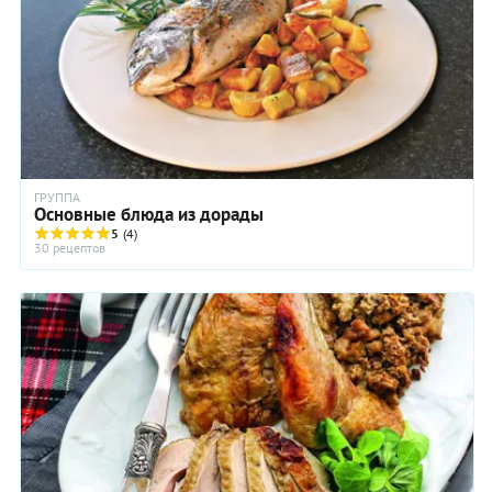
ГРУППА
Основные блюда из дорады
5
(4)
30 рецептов