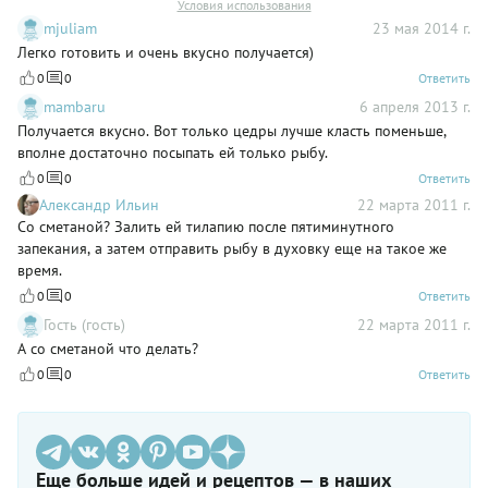
Условия использования
mjuliam
23 мая 2014 г.
Легко готовить и очень вкусно получается)
0
0
Ответить
mambaru
6 апреля 2013 г.
Получается вкусно. Вот только цедры лучше класть поменьше,
вполне достаточно посыпать ей только рыбу.
0
0
Ответить
Александр Ильин
22 марта 2011 г.
Со сметаной? Залить ей тилапию после пятиминутного
запекания, а затем отправить рыбу в духовку еще на такое же
время.
0
0
Ответить
Гость (гость)
22 марта 2011 г.
А со сметаной что делать?
0
0
Ответить
Еще больше идей и рецептов — в наших