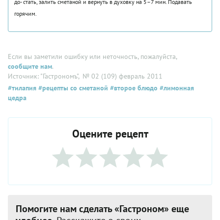
до- стать, залить сметаной и вернуть в духовку на 5–7 мин. Подавать
горячим.
Если вы заметили ошибку или неточность, пожалуйста,
сообщите нам
.
Источник: "Гастрономъ"
, № 02 (109) февраль 2011
#тилапия
#рецепты со сметаной
#второе блюдо
#лимонная
цедра
Оцените рецепт
Помогите нам сделать «Гастроном» еще