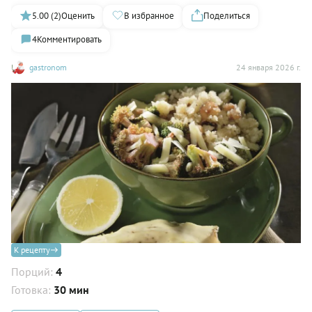
5.00 (2)
Оценить
В избранное
Поделиться
4
Комментировать
gastronom
24 января 2026 г.
К рецепту
Порций:
4
Готовка:
30 мин