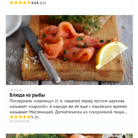
правильно жарить
4.64
(11)
ГРУППА
Блюда из рыбы
Последнюю «седмицу» (т. е. неделю) перед постом церковь
называет «сырной»; в народе же её ещё с языческих времён
называют Масленицей. Догматически из «скоромной пищи»
церковь благословляет только рыбу ...
5
(5)
64 рецептов