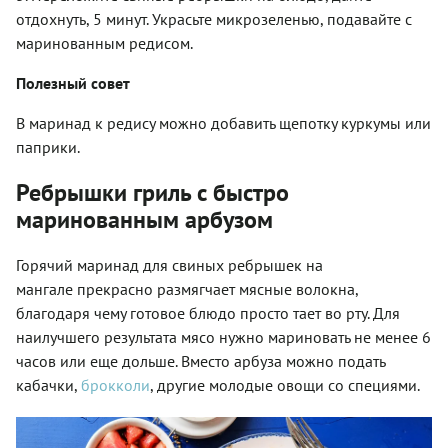
отдохнуть, 5 минут. Украсьте микрозеленью, подавайте с
маринованным редисом.
Полезный совет
В маринад к редису можно добавить щепотку куркумы или
паприки.
Ребрышки гриль с быстро
маринованным арбузом
Горячий
маринад для свиных ребрышек на
мангале
прекрасно размягчает мясные волокна,
благодаря чему готовое блюдо просто тает во рту.
Д
ля
наилучшего результата мясо нужно мариновать не менее 6
часов
или еще дольше. Вместо арбуза можно подать
кабачки,
брокколи
, другие молодые овощи со специями.