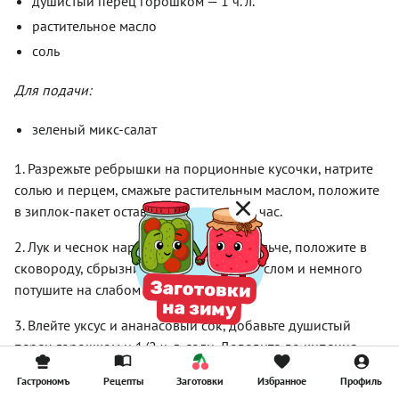
душистый перец горошком — 1 ч. л.
растительное масло
соль
Для подачи:
зеленый микс-салат
1. Разрежьте ребрышки на порционные кусочки, натрите
солью и перцем, смажьте растительным маслом, положите
в зиплок-пакет оставьте минимум на 1 час.
2. Лук и чеснок нарежьте как можно мельче, положите в
сковороду, сбрызните растительным маслом и немного
потушите на слабом огне.
3. Влейте уксус и ананасовый сок, добавьте душистый
перец горошком и 1/2 ч. л. соли. Доведите до кипения,
уменьшите нагрев и уварите примерно на 1/3, до
Гастрономъ
Рецепты
Заготовки
Избранное
Профиль
загустения.