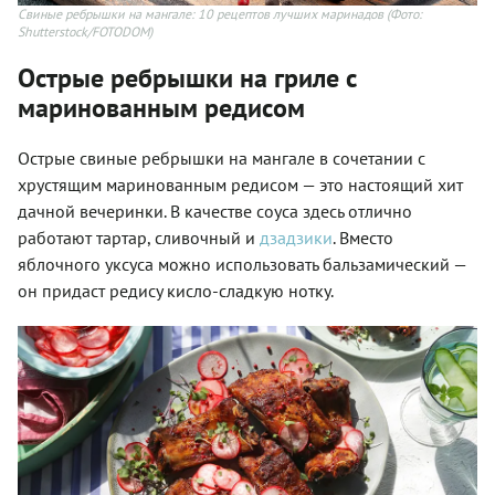
Свиные ребрышки на мангале: 10 рецептов лучших маринадов
(Фото:
Shutterstock/FOTODOM)
Острые ребрышки на гриле с
маринованным редисом
Острые
свиные ребрышки на мангале
в сочетании с
хрустящим маринованным редисом — это настоящий хит
дачной вечеринки. В качестве соуса здесь отлично
работают тартар, сливочный и
дзадзики
. Вместо
яблочного уксуса можно использовать бальзамический —
он придаст редису кисло-сладкую нотку.