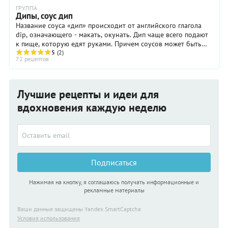
ГРУППА
Дипы, соус дип
Название соуса «дип» происходит от английского глагола
dip, означающего - макать, окунать. Дип чаще всего подают
к пище, которую едят руками. Причем соусов может быть
сразу несколько. ...
5
(2)
72 рецептов
Лучшие рецепты и идеи для
вдохновения каждую неделю
Подписаться
Нажимая на кнопку, я соглашаюсь получать информационные и
рекламные материалы
Ваши данные защищены Yandex SmartCaptcha
Условия использования