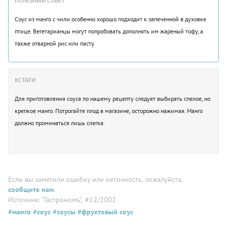
ПОЛЕЗНЫЙ СОВЕТ
Соус из манго с чили особенно хорошо подходит к запеченной в духовке
птице. Вегетарианцы могут попробовать дополнять им жареный тофу, а
также отварной рис или пасту.
КСТАТИ
Для приготовления соуса по нашему рецепту следует выбирать спелое, но
крепкое манго. Потрогайте плод в магазине, осторожно нажимая. Манго
должно проминаться лишь слегка.
Если вы заметили ошибку или неточность, пожалуйста,
сообщите нам
.
Источник: "Гастрономъ"
, #12/2002
#манго
#соус
#соусы
#фруктовый соус