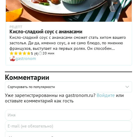
РЕЦЕПТ
Кисло-сладкий соус с ананасами
Кисло-сладкий соус с ананасами сможет стать хитом вашего
застолья. Да-да, именно соус, а не само блюдо, по мнению
французов, выступает на первых ролях. Он способен
20 мин
оттенить вкус любого продукта, поставить яркий акцент.
5
(4)
gastronom
Даже обычная куриная грудка или рыба заиграет по-новому,
если подать к ним правильный и вкусный соус. Предлагаем
вам попробовать свои силы и приготовить кисло-сладкий
Комментарии
соус с ананасами. Он подарит мясу или рыбе, яркий
экзотический вкус. Мы не будем использовать свежий
ананас, нам подойдет консервированный. Обязательно
Сортировать по популярности
сохраните сок, он тоже пригодится. А еще, добавим немного
Уже зарегистрированны на gastronom.ru?
Войдите
или
апельсинового. Можете купить готовый или отжать свежий
оставьте комментарий как гость
из половинки фрукта.