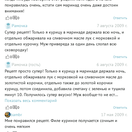
понравилась очень, кстати сам маринад очень даже достоин
внимания!
0
0
Ответить
Рамочка
7 августа 2009 г.
Супер рецепт! Только я курицу в маринаде держала всю ночь, и
отдельно обжаривала на сливочном масле лук с морковкой и
отдельно курочку. Муж-привереда за один день слопал всю
сковородку!
0
0
Ответить
Рамочка (гость)
6 августа 2009 г.
Рецепт просто супер! Только я курицу в маринаде держала ночь,
отдельно обжаривала лук с морковкой на сливочном масле до
золотистой корочки, отдельно также до золотой корочки
курицу, потом соединила, добавила сметану с зеленью и тушила
минут 10. Получилось супер вкусно! Муж вообще-то не ест
жареный лук и морковку, а тут в этом соусе умял все до капли!
Показать весь комментарий
Подавала с отварным картофелем с черным перцем в сливочном
0
0
Ответить
масле и с мелко нарезанной петрушкой.
bambr
17 мая 2009 г.
Мне понравился рецепт. Филе куриное получается сочным и
очень мягким