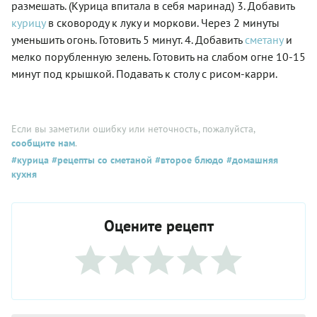
размешать. (Курица впитала в себя маринад) 3. Добавить
курицу
в сковороду к луку и моркови. Через 2 минуты
уменьшить огонь. Готовить 5 минут. 4. Добавить
сметану
и
мелко порубленную зелень. Готовить на слабом огне 10-15
минут под крышкой. Подавать к столу с рисом-карри.
Если вы заметили ошибку или неточность, пожалуйста,
сообщите нам
.
#курица
#рецепты со сметаной
#второе блюдо
#домашняя
кухня
Оцените рецепт