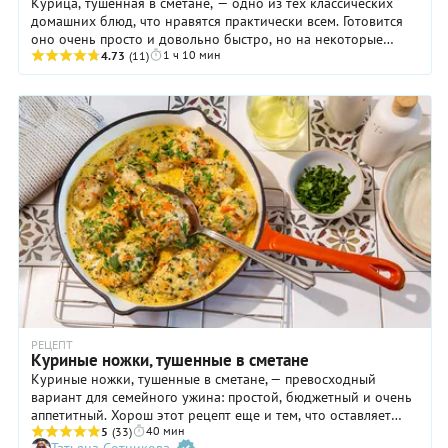
Курица, тушенная в сметане, — одно из тех классических
домашних блюд, что нравятся практически всем. Готовится
оно очень просто и довольно быстро, но на некоторые
1 ч 10 мин
детали все-таки стоит обратить ...
4.73
(11)
РЕЦЕПТ
Куриные ножки, тушенные в сметане
Куриные ножки, тушенные в сметане, — превосходный
вариант для семейного ужина: простой, бюджетный и очень
аппетитный. Хорош этот рецепт еще и тем, что оставляет
40 мин
хозяйке простор для кулинарной фантазии. Например, если
5
(33)