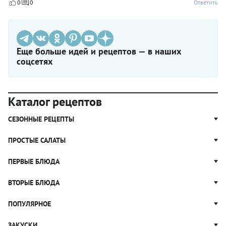
0
0
Ответить
Еще больше идей и рецептов — в наших
соцсетях
Каталог рецептов
СЕЗОННЫЕ РЕЦЕПТЫ
Рецепты из капусты
ПРОСТЫЕ САЛАТЫ
Блюда с картошкой
Простые салаты
ПЕРВЫЕ БЛЮДА
Рецепты с грибами
Салат Оливье
Яблочные пироги
Щи
ВТОРЫЕ БЛЮДА
Салат Цезарь
Рецепты с клюквой
Борщ
Салат Нисуаз
Котлеты
ПОПУЛЯРНОЕ
Блюда из тыквы
Рассольник
Салат Мимоза
Плов
Гороховый суп
Пицца
ЗАКУСКИ