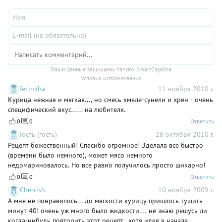
Ваши данные защищены Yandex SmartCaptcha
Условия использования
fecimiha
11 ноября 2010 г.
Курица нежная и мягкая..., но смесь хмеле-сунели и хрен - очень
специфический вкус...... на любителя.
0
0
Ответить
Гость (гость)
28 октября 2010 г.
Рецепт божественный! Спасибо огромное! Зделала все быстро
(времени было немного), может мясо немного
недомариновалось. Но все равно получилось просто шикарно!
0
0
Ответить
Cherrish
10 ноября 2009 г.
А мне не понравилось... до мягкости курицу пришлось тушить
минут 40! очень уж много было жидкости.... не знаю решусь ли
когда-нибудь повторить этот рецепт.. хотя идея в начале