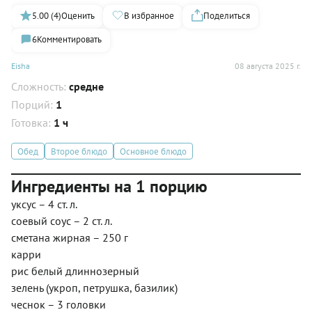
5.00 (4)
Оценить
В избранное
Поделиться
6
Комментировать
Eisha
08 августа 2025 г.
Сложность:
средне
Порций:
1
Готовка:
1 ч
Обед
Второе блюдо
Основное блюдо
Ингредиенты на 1 порцию
уксус – 4 ст. л.
соевый соус – 2 ст. л.
сметана жирная – 250 г
карри
рис белый длиннозерный
зелень (укроп, петрушка, базилик)
чеснок – 3 головки