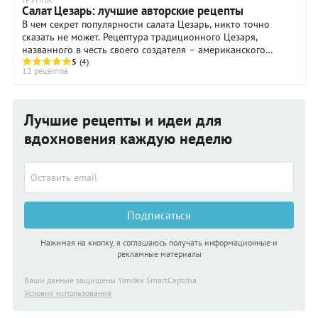
Салат Цезарь: лучшие авторские рецепты
В чем секрет популярности салата Цезарь, никто точно
сказать не может. Рецептура традиционного Цезаря,
названного в честь своего создателя – американского
ресторатора Цезаря Кардини - весьма незамысловата: яйца,
5
(4)
12 рецептов
оливковое масло, листья салата, хлеб, вустерский соус,
пармезан, чеснок, немного лимонного сока и специи.
Лучшие рецепты и идеи для
вдохновения каждую неделю
Подписаться
Нажимая на кнопку, я соглашаюсь получать информационные и
рекламные материалы
Ваши данные защищены Yandex SmartCaptcha
Условия использования