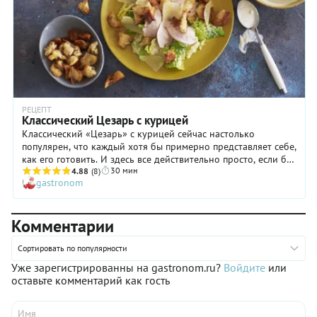
РЕЦЕПТ
Классический Цезарь с курицей
Классический «Цезарь» с курицей сейчас настолько
популярен, что каждый хотя бы примерно представляет себе,
как его готовить. И здесь все действительно просто, если бы
30 мин
не главная «фишка» блюда — оригинальная заправка.
4.88
(8)
gastronom
Конечно, можно обойтись банальным магазинным
майонезом, но с ним салат сразу потеряет свое «лицо».
Поэтому мы бы очень советовали проверить в деле наш
Комментарии
рецепт соуса. Именно он идеально сочетается с хрустящими
листочками салата романо, самодельными чесночными
сухариками, а также с нежным куриным филе, сваренным на
Сортировать по популярности
пару. Поверьте: такой «Цезарь» ваши близкие и гости дома
Уже зарегистрированны на gastronom.ru?
Войдите
или
будут еще долго вспоминать с искренним восхищением!
оставьте комментарий как гость