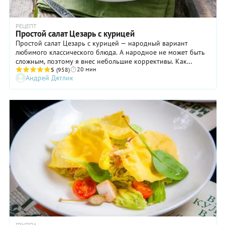
РЕЦЕПТ
Простой салат Цезарь с курицей
Простой салат Цезарь с курицей — народный вариант
любимого классического блюда. А народное не может быть
сложным, поэтому я внес небольшие коррективы. Как
20 мин
известно, традиционный салат славится своей заправкой, но
5
(958)
Андрей Дятлик
ее приготовление требует определенной сноровки, поэтому
в моем рецепте салата Цезарь чесночный соус готовится на
основе майонеза. Также я предлагаю использовать готовое
филе от вареной или запеченной птицы, так вы сэкономите
время. И еще одна «вольность» — вместо салата романо
используйте любой листовой салат, только помните, что
нежные листочки быстро теряют привлекательный вид после
смешивания с заправкой, поэтому добавляйте соус только
перед подачей. Такой простой салат Цезарь вполне можно
подать в качестве ланча или легкого ужина — кому как
нравится!
ГРУППА