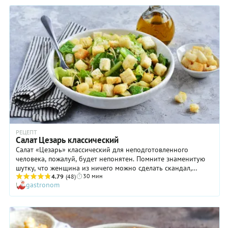
РЕЦЕПТ
Салат Цезарь классический
Салат «Цезарь» классический для неподготовленного
человека, пожалуй, будет непонятен. Помните знаменитую
шутку, что женщина из ничего можно сделать скандал,
30 мин
шляпку и салат? Так вот, подобным образом в 30–х годах XX
4.79
(48)
gastronom
века появился на свет «Цезарь»! Правда, автором блюда был
мужчина, но сути дела это не меняет. Легенда гласит, что
однажды в ресторан, где работал повар итальянского
происхождения Цезарь Кардини, нагрянула целая толпа
киношниов из Голливуда. Дело было поздним вечером, и в