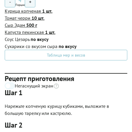
4
-
+
Порции
Курица копченая
1 шт.
Томат черри
10 шт.
Сыр Эдам
500 г
Капуста пекинская
1 шт.
Соус Цезарь
по вкусу
Сухарики со вкусом сыра
по вкусу
Таблица мер и весов
Рецепт приготовления
Негаснущий экран
Шаг 1
Нарежьте копченую курицу кубиками, выложите в
большую тарелку или кастрюлю.
Шаг 2