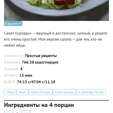
К рецепту
Салат «Цезарь» — вкусный и достаточно сытный, а рецепт
его очень простой. Моя версия салата — для тех, кто не
любит яйца.
Сложность:
Простые рецепты
Калории:
766.38 ккал/порция
Порций:
4
Готовка:
15 мин
Б/Ж/У:
74.13 г/47.04 г/11.18
Обед
Ужин
Салат (блюдо)
Салат Цезарь
К приходу гостей
Ингредиенты на 4 порции