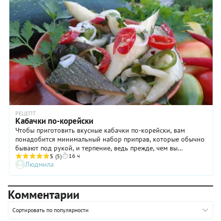
РЕЦЕПТ
Кабачки по-корейски
Чтобы приготовить вкусные кабачки по-корейски, вам
понадобится минимальный набор приправ, которые обычно
бывают под рукой, и терпение, ведь прежде, чем вы
16 ч
попробуете закуску, она проведет в холодильнике всю ночь.
5
(5)
Людмила
Эти кабачки относятся к разряду остреньких и хорошо
подчеркнут вкус любого мяса или рыбы с не очень ярким
вкусом. А с учетом того, что в сезон летнего урожая всегда
Комментарии
хочется разнообразить свое меню этим вкусным овощем,
приготовить кабачки по-корейски по моему рецепту
настоятельно рекомендую хотя бы однажды!
Сортировать по популярности