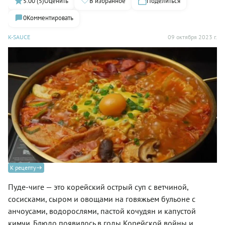
5.00 (5)
Оценить
В избранное
Поделиться
0
Комментировать
K-SAUCE
09 октября 2023 г.
К рецепту
Пуде-чиге — это корейский острый суп с ветчиной,
сосисками, сыром и овощами на говяжьем бульоне с
анчоусами, водорослями, пастой кочудян и капустой
кимчи. Блюдо появилось в годы Корейской войны и