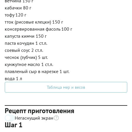
ветчина 150 г
кабачки 80 г
тофу 120 г
тток (рисовые клецки) 150 г
консервированная фасоль 100 г
капуста кимчи 150 г
паста кочудян 1 ст.л.
соевый соус 2 ст.л.
чеснок (зубчик) 5 шт.
кунжутное масло 1 ст.л.
плавленый сыр в нарезке 1 шт.
вода 1 л
Таблица мер и весов
Рецепт приготовления
Негаснущий экран
Шаг 1