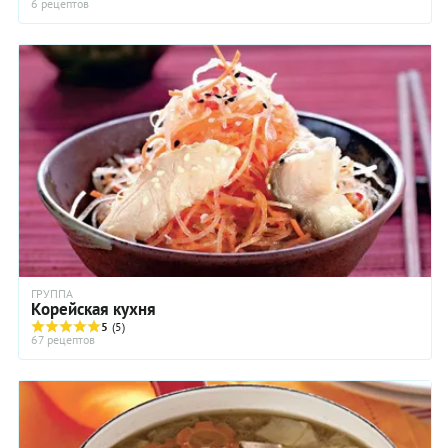
6 рецептов
ГРУППА
Корейская кухня
5
(5)
67 рецептов