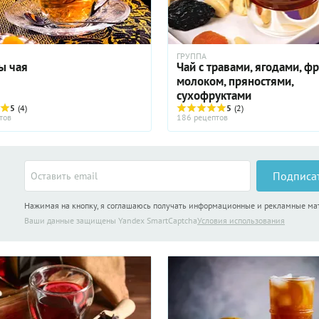
ГРУППА
ы чая
Чай с травами, ягодами, ф
молоком, пряностями,
сухофруктами
5
(4)
5
(2)
тов
186 рецептов
Подписа
Нажимая на кнопку, я соглашаюсь получать информационные и рекламные м
Ваши данные защищены Yandex SmartCaptcha
Условия использования