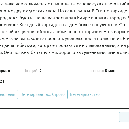
И мало чем отличается от напитка на основе сухих цветов гиб
огих других уголках света. Но есть нюансы. В Египте каркаде
родается буквально на каждом углу в Каире и других городах.
одном виде. Холодный каркаде со льдом более популярен в Юго-
опе чай из цветов гибискуса обычно пьют горячим. Но в жарко
м. А если вы захотите продлить удовольствие и привезти из Ег
те цветы гибискуса, которые продаются не упакованными, а на р
ки. Они должны быть целыми, хорошо высушенными, иметь од
орция
Порций:
2
Готовка:
5 мин
.21
олодный
Вегетарианство: Строго
Вегетарианство
-