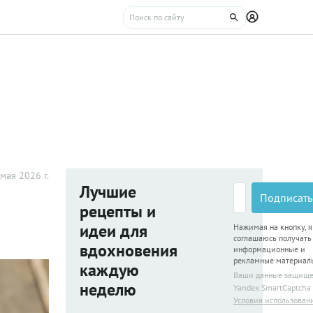
мая 2026 г.
Лучшие
Подписать
рецепты и
идеи для
Нажимая на кнопку, я
соглашаюсь получать
вдохновения
информационные и
рекламные материал
каждую
Ваши данные защищ
неделю
Yandex SmartCaptcha
Условия использован