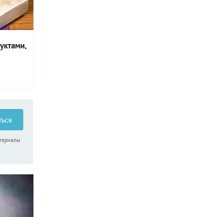
руктами,
ться
атериалы