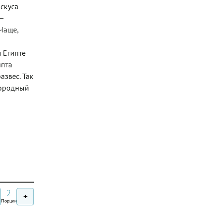
искуса
 —
 Чаще,
м Египте
ипта
азвес. Так
нородный
2
+
Порции