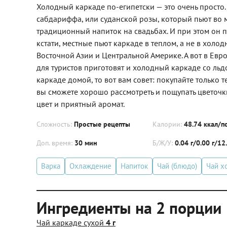
Холодный каркаде по-египетски — это очень просто. 
сабдариффа, или суданской розы, который пьют во мн
традиционный напиток на свадьбах. И при этом он п
кстати, местные пьют каркаде в теплом, а не в хол
Восточной Азии и Центральной Америке. А вот в Евр
для туристов приготовят и холодный каркаде со льдо
каркаде домой, то вот вам совет: покупайте только 
вы сможете хорошо рассмотреть и пощупать цветоч
цвет и приятный аромат.
Сложность:
Простые рецепты
Калории:
48.74 ккал/п
Доп. время:
30 мин
Б/Ж/У:
0.04 г/0.00 г/12
Варка
Охлаждение
Напиток
Чай (блюдо)
Чай х
Ингредиенты на 2 порции
Чай каркаде сухой
4 г