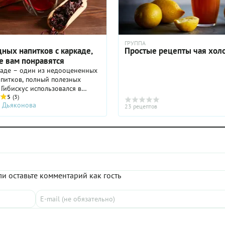
ГРУППА
ных напитков с каркаде,
Простые рецепты чая хол
е вам понравятся
каде – один из недооцененных
питков, полный полезных
 Гибискус использовался в
й медицине веками. Из него
5
(3)
 Дьяконова
е только чай, но и варенье,
23 рецептов
желе и соусы. Легче всего
из каркаде напиток – он может
только горячим, но и холодным
ающим. Делимся 5 идеями
 из каркаде.
и оставьте комментарий как гость