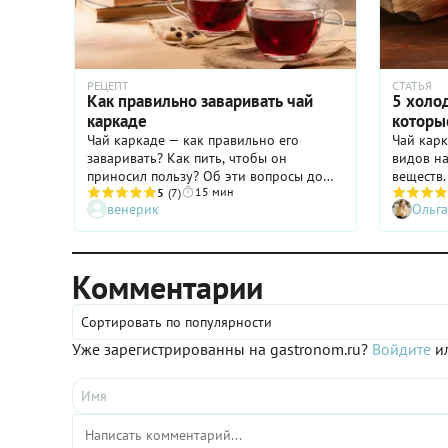
РЕЦЕПТ
СТАТЬЯ
Как правильно заваривать чай
5 холод
каркаде
которы
Чай каркаде — как правильно его
Чай кар
заваривать? Как пить, чтобы он
видов на
приносил пользу? Об эти вопросы до
веществ.
15 мин
сих пор ломаются копья, хотя напиток
5
(7)
народно
венерик
Ольга
из цветов розеллы, или гибискуса
делают н
саюдариффа, очень простой и вкусный
сиропы, 
без всяких споров. Почему же они
сделать 
происходят? Отчасти потому, что
быть не 
Комментарии
каркаде овеян мифами. Росла
и освеж
популярность — множились мифы.
напитков
Возникали они в основном благодаря
Сортировать по популярности
продавцам каркаде на курортах Египта
Уже зарегистрированны на gastronom.ru?
Войдите
ил
и Турции. «Горячий повышает давление,
холодный понижает!» — это главный
миф, не считая того, что каркаде —
«лекарство от всех болезней». Никакой
разницы нет в том, горячий каркаде
или холодный. Давление он не