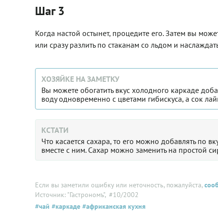
Шаг 3
Когда настой остынет, процедите его. Затем вы може
или сразу разлить по стаканам со льдом и наслаждать
ХОЗЯЙКЕ НА ЗАМЕТКУ
Вы можете обогатить вкус холодного каркаде доб
воду одновременно с цветами гибискуса, а сок ла
КСТАТИ
Что касается сахара, то его можно добавлять по вк
вместе с ним. Сахар можно заменить на простой с
Если вы заметили ошибку или неточность, пожалуйста,
соо
Источник: "Гастрономъ"
, #10/2002
#чай
#каркаде
#африканская кухня