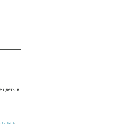
е цветы в
к
сахар
.