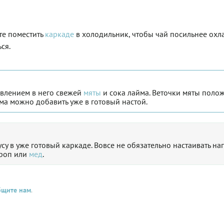
те поместить
каркаде
в холодильник, чтобы чай посильнее охл
ся.
авлением в него свежей
мяты
и сока лайма. Веточки мяты полож
йма можно добавить уже в готовый настой.
усу в уже готовый каркаде. Вовсе не обязательно настаивать на
ироп или
мед
.
бщите нам
.