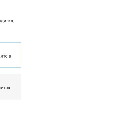
адился,
ите в
питок