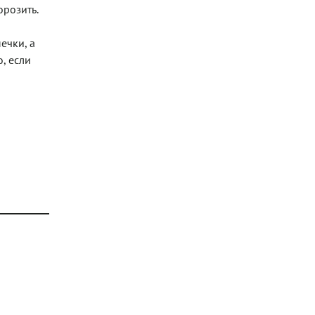
орозить.
ечки, а
, если