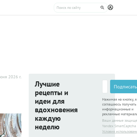
юня 2026 г.
Лучшие
Подписать
рецепты и
идеи для
Нажимая на кнопку, я
соглашаюсь получать
вдохновения
информационные и
рекламные материал
каждую
Ваши данные защищ
неделю
Yandex SmartCaptcha
Условия использован