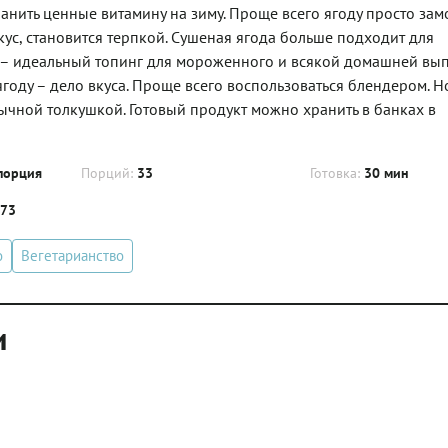
нить ценные витамину на зиму. Проще всего ягоду просто зам
кус, становится терпкой. Сушеная ягода больше подходит для
м – идеальный топинг для мороженного и всякой домашней вып
ягоду – дело вкуса. Проще всего воспользоваться блендером. Но
бычной толкушкой. Готовый продукт можно хранить в банках в
порция
Порций:
33
Готовка:
30 мин
.73
о
Вегетарианство
и