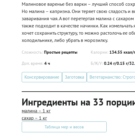
Малиновое варенье без варки – лучший способ сохра
Но малина – капризна. Они теряет свою сладость и в
заваривания чая. А вот перетертая малина с сахаро
также подходит в качестве начинки. Как измельчать 
хочет сохранить структуру, то можно растолочь ее о
холодильнике, либо убрать в морозилку.
Сложность:
Простые рецепты
Калории:
134.55 ккал/
Доп. время:
4 ч
Б/Ж/У:
0.24 г/0.15 г/32
Консервирование
Заготовка
Вегетарианство: Строг
Ингредиенты на 33 порци
малина – 1 кг
сахар – 1 кг
Таблица мер и весов