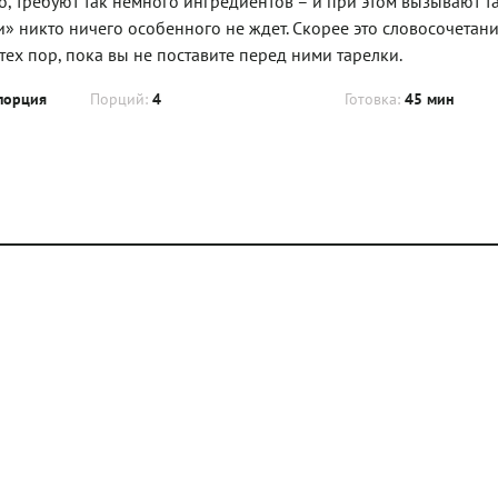
то, требуют так немного ингредиентов – и при этом вызывают т
» никто ничего особенного не ждет. Скорее это словосочетан
 тех пор, пока вы не поставите перед ними тарелки.
порция
Порций:
4
Готовка:
45 мин