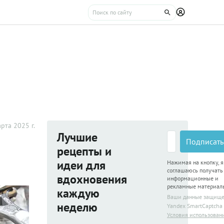
рта 2025 г.
Лучшие
Подписать
рецепты и
идеи для
Нажимая на кнопку, я
соглашаюсь получать
вдохновения
информационные и
рекламные материал
каждую
Ваши данные защищ
неделю
Yandex SmartCaptcha
Условия использован