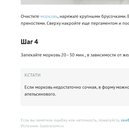
Очистите
морковь
, нарежьте крупными брусочками.
пряностями. Сверху накройте еще пергаментом и пос
Шаг 4
Запекайте морковь 20–30 мин., в зависимости от же
КСТАТИ
Если морковь недостаточно сочная, в форму можно
апельсинового.
Если вы заметили ошибку или неточность, пожалуйста,
соо
Источник: Gastronom.ru