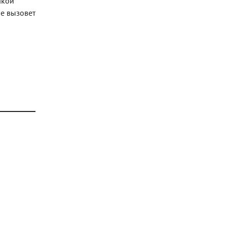
акой
ие вызовет