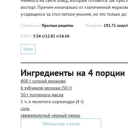
Немного на свете блюд, которые готовятся так прос
восторг. Причем изначально от «запеченной моркови
у садящихся за стол легкое уныние, но это только до
Сложность:
Простые рецепты
Калории:
191.71 ккал/
Б/Ж/У:
3.34 г/12.82 г/16.56
Ужин
Ингредиенты на 4 порции
800 г сочной моркови
6 зубчиков чеснока (30 г)
50 г топленого масла
1 ч. л. молотого кориандра (4 г)
соль
свежемолотый черный перец
Таблица мер и весов