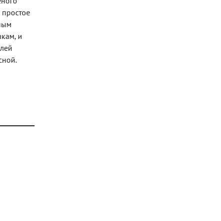
еного
е простое
нным
кам, и
елей
сной.