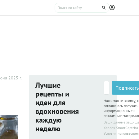
юня 2025 г.
Лучшие
Подписать
рецепты и
идеи для
Нажимая на кнопку, я
соглашаюсь получать
вдохновения
информационные и
рекламные материал
каждую
Ваши данные защищ
неделю
Yandex SmartCaptcha
Условия использован