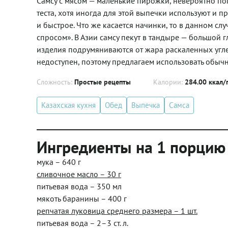
Самсу с мясом — маленькие пирожки, невероятно по
теста, хотя иногда для этой выпечки используют и п
и быстрое. Что же касается начинки, то в данном с
спросом». В Азии самсу пекут в тандыре — большой 
изделия подрумяниваются от жара раскаленных угле
недоступен, поэтому предлагаем использовать обычн
Сложность:
Простые рецепты
Калории:
284.00 ккал/
Казахская кухня
Обед
Выпечка
Самса
Ингредиенты на 1 порцию
мука – 640 г
сливочное масло – 30 г
питьевая вода – 350 мл
мякоть баранины – 400 г
репчатая луковица среднего размера – 1 шт.
питьевая вода – 2–3 ст. л.