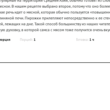
пулярные на территории Средней Азии, обычно готовят из сло
ресное. В нашем рецепте выбрано второе, потому что оно боле
лучае речь идет о мясной, которая обычно пользуется «повыше
глиняной печи. Пирожки прилепляют непосредственно к ее стен
й, лежащих на дне. Такой способ большинству из наших читат
ую духовку, в которой самса с мясом тоже получится очень вку
порция
Порций:
1
Готовка:
1 ч