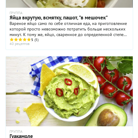
ГРУППА
Яйца вкрутую, всмятку, пашот, "в мешочек"
Вареное яйцо само по себе отличная еда, на приготовление
которой просто невозможно потратить больше нескольких
минут. К тому же, яйцо, сваренное до определенной степени
готовности, часто входит в ...
5
(5)
40 рецептов
ГРУППА
Гуакамоле