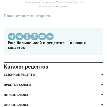
Ваши данные защищены Yandex SmartCaptcha
Условия использования
Пока нет комментариев
Еще больше идей и рецептов — в наших
соцсетях
Каталог рецептов
СЕЗОННЫЕ РЕЦЕПТЫ
Рецепты из капусты
ПРОСТЫЕ САЛАТЫ
Блюда с картошкой
Простые салаты
ПЕРВЫЕ БЛЮДА
Рецепты с грибами
Салат Оливье
Яблочные пироги
Щи
ВТОРЫЕ БЛЮДА
Салат Цезарь