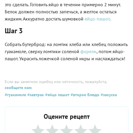
это сделать. Готовить яйцо в течении примерно 2 минут.
Белок должен полностью запечься, а желток остаться
жидким. Аккуратно достать шумовкой
яйцо-пашот
.
Шаг 3
Собрать бутерброд: на ломтик хлеба или хлебец положить
гуакамоле, сверху ломтики соленой
форели
, потом яйцо-
пашот. Украсить ложечкой соленой икры и наслаждаться!
Если вы заметили ошибку или неточность, пожалуйста,
сообщите нам
.
#гуакамоле
#завтрак
#яйцо пашот
#второе блюдо
#закуска
Оцените рецепт