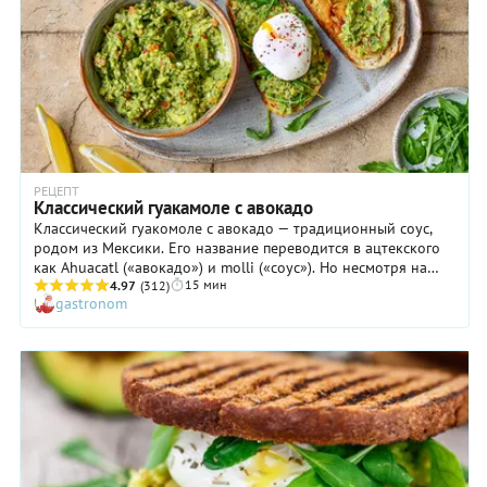
РЕЦЕПТ
Классический гуакамоле с авокадо
Классический гуакомоле с авокадо — традиционный соус,
родом из Мексики. Его название переводится в ацтекского
как Ahuacatl («авокадо») и molli («соус»). Но несмотря на
15 мин
диковинное слово, рецепт появился совсем недавно, в
4.97
(312)
gastronom
начале 20 века. Основа у соуса всегда одна: авокадо, острый
перец и сок лимона. Далее ингредиенты могут изменяться по
вашему усмотрению: можно добавить томаты, чеснок,
разнообразную зелень, сладкий перец, кориандр и сметану.
В Мексике его очень любят соус и едят, буквально каждый
день. Его обычно подают в качестве закуски. С ним хорошо
сочетаются начос, разнообразные лепешки, хлебцы и
крекеры. Хотя, гуакомоле вкусно есть с обычным белым
хлебом, либо свежими овощами. Популярную мексиканскую
закуску можно заказать в ресторане, купить в магазине, а