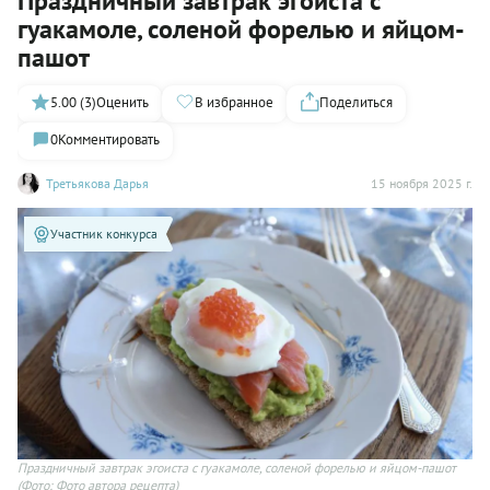
Праздничный завтрак эгоиста с
гуакамоле, соленой форелью и яйцом-
пашот
5.00 (3)
Оценить
В избранное
Поделиться
0
Комментировать
Третьякова Дарья
15 ноября 2025 г.
Участник конкурса
Праздничный завтрак эгоиста с гуакамоле, соленой форелью и яйцом-пашот
(Фото: Фото автора рецепта)