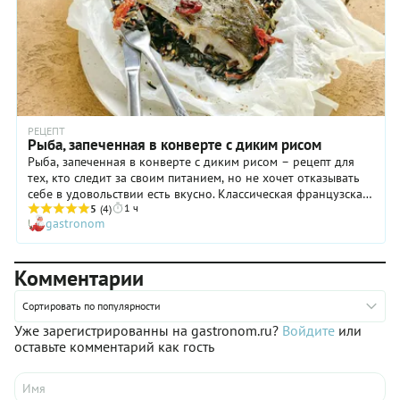
РЕЦЕПТ
Рыба, запеченная в конверте с диким рисом
Рыба, запеченная в конверте с диким рисом – рецепт для
тех, кто следит за своим питанием, но не хочет отказывать
себе в удовольствии есть вкусно. Классическая французская
1 ч
техника запекания в конверте из пергамента помогает
5
(4)
gastronom
приготовить продукты бережно и с сохранением всех
ароматов, вкусов и полезных веществ. При таком способе
приготовления в духовке рыба получается очень нежной и
Комментарии
пропитанной ароматами чеснока, томатов и лимона, а
заранее приготовленный невероятно полезный дикий рис
насыщается вкусом рыбы.
Сортировать по популярности
Уже зарегистрированны на gastronom.ru?
Войдите
или
оставьте комментарий как гость