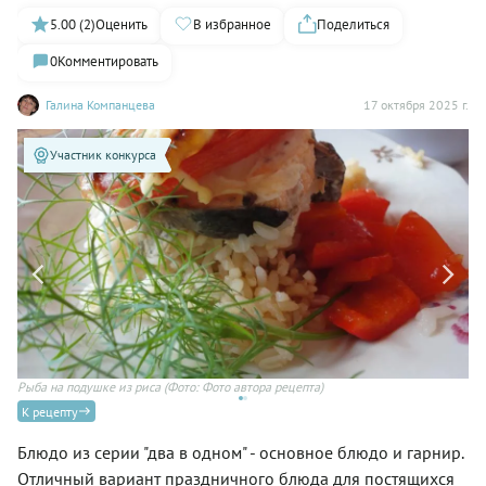
5.00 (2)
Оценить
В избранное
Поделиться
0
Комментировать
Галина Компанцева
17 октября 2025 г.
Участник конкурса
Рыба на подушке из риса
(Фото: Фото автора рецепта)
Ры
К рецепту
Блюдо из серии "два в одном" - основное блюдо и гарнир.
Отличный вариант праздничного блюда для постящихся