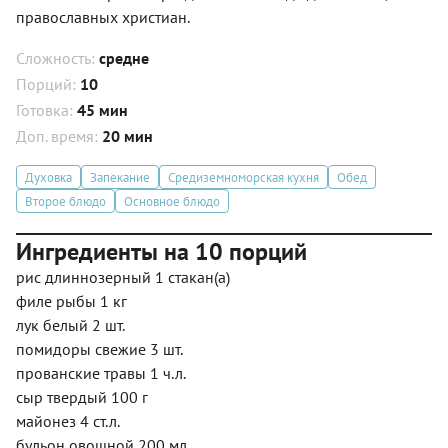
православных христиан.
Сложность:
средне
Порций:
10
Готовка:
45 мин
Доп. время:
20 мин
Духовка
Запекание
Средиземноморская кухня
Обед
Второе блюдо
Основное блюдо
Ингредиенты на 10 порций
рис длиннозерный 1 стакан(а)
филе рыбы 1 кг
лук белый 2 шт.
помидоры свежие 3 шт.
прованские травы 1 ч.л.
сыр твердый 100 г
майонез 4 ст.л.
бульон овощной 200 мл