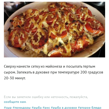
Сверху нанести сетку из майонеза и посыпать тертым
сыром. Запекать в духовке при температуре 200 градусов
20-30 минут.
Если вы заметили ошибку или неточность, пожалуйста,
сообщите нам
.
#сыр
#помидоры
#рыба
#рис
#рыба в духовке
#второе блюдо