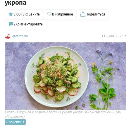
укропа
5.00 (8)
Оценить
В избранное
Поделиться
2
Комментировать
gastronom
11 июня 2025 г.
Салат из огурцов и редиса с песто из укропа
(Фото: ООО «Издательский дом
«Гастроном»)
К рецепту