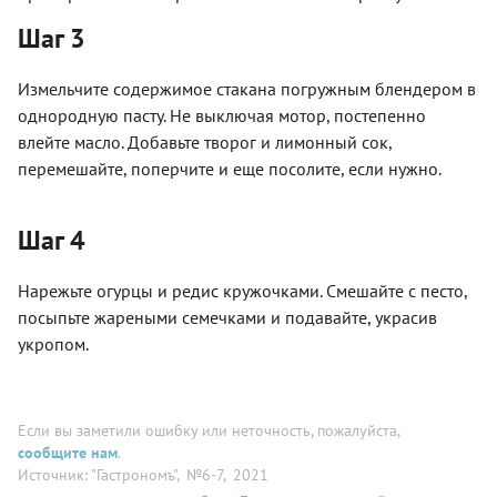
Шаг 3
Измельчите содержимое стакана погружным блендером в
однородную пасту. Не выключая мотор, постепенно
влейте масло. Добавьте творог и лимонный сок,
перемешайте, поперчите и еще посолите, если нужно.
Шаг 4
Нарежьте огурцы и редис кружочками. Смешайте с песто,
посыпьте жареными семечками и подавайте, украсив
укропом.
Если вы заметили ошибку или неточность, пожалуйста,
сообщите нам
.
Источник: "Гастрономъ"
, №6-7
, 2021