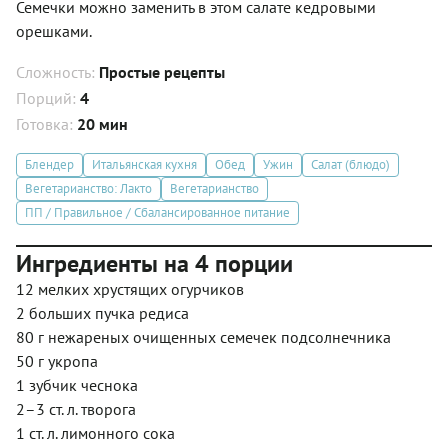
Семечки можно заменить в этом салате кедровыми
орешками.
Сложность:
Простые рецепты
Порций:
4
Готовка:
20 мин
Блендер
Итальянская кухня
Обед
Ужин
Салат (блюдо)
Вегетарианство: Лакто
Вегетарианство
ПП / Правильное / Сбалансированное питание
Ингредиенты на 4 порции
12 мелких хрустящих огурчиков
2 больших пучка редиса
80 г нежареных очищенных семечек подсолнечника
50 г укропа
1 зубчик чеснока
2–3 ст. л. творога
1 ст. л. лимонного сока