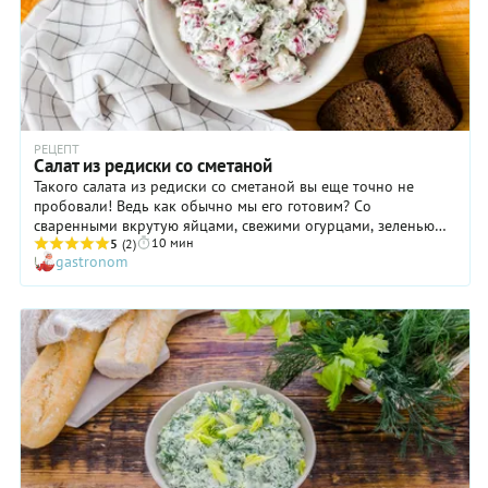
РЕЦЕПТ
Салат из редиски со сметаной
Такого салата из редиски со сметаной вы еще точно не
пробовали! Ведь как обычно мы его готовим? Со
сваренными вкрутую яйцами, свежими огурцами, зеленью…
10 мин
А в нашем случае редиска дополняется лишь укропом, да
5
(2)
gastronom
жирной сметаной. Хотя не совсем так: мы не упомянули
самой главной «фишки» салата — ягод можжевельника. Они
разминаются с солью и потом уже соединяются с редиской и
укропом. Благодаря такой добавке салат приобретает
головокружительный аромат, да и вкус его становится очень
оригинальным.