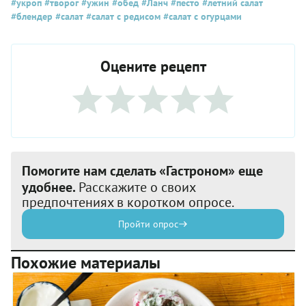
#укроп
#творог
#ужин
#обед
#Ланч
#песто
#летний салат
#блендер
#салат
#салат с редисом
#салат с огурцами
Оцените рецепт
Помогите нам сделать «Гастроном» еще
удобнее.
Расскажите о своих
предпочтениях в коротком опросе.
Пройти опрос
Похожие материалы